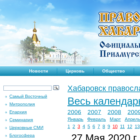
Новости
Церковь
Общество
Хабаровск правосл
Самый Восточный
Весь календар
Митрополия
2006
2007
2008
200
Епархия
Январь
Февраль
Март
Апрел
Семинария
1
2
3
4
5
6
7
8
9
10
11
12
13
Церковные СМИ
27 Мая 2020 г.
Блогосфера