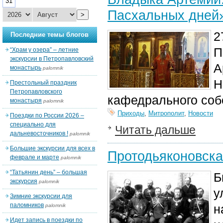
31
Пасхальных дней
>
2
Последние темы блогов
П
“Храм у озера” – летние
экскурсии в Петропавловский
А
монастырь
palomnik
Н
Престольный праздник
Петропавловского
кафедрального соб
монастыря
palomnik
Приходы
,
Митрополит
,
Новости
Поездки по России 2026 –
специально для
Читать дальше
дальневосточников !
palomnik
Большие экскурсии для всех в
Протодьяконовска
феврале и марте
palomnik
“Татьянин день” – большая
Б
экскурсия
palomnik
у
Зимние экскурсии для
паломников
н
palomnik
Идет запись в поездки по