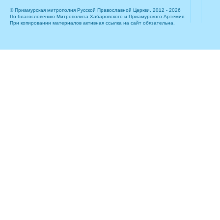
© Приамурская митрополия Русской Православной Церкви, 2012 - 2026
По благословению Митрополита Хабаровского и Приамурского Артемия.
При копировании материалов активная ссылка на сайт обязательна.