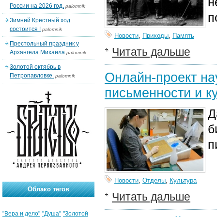
н
России на 2026 год.
palomnik
п
Зимний Крестный ход
состоится !
palomnik
Новости
,
Приходы
,
Память
Престольный праздник у
Читать дальше
Архангела Михаила
palomnik
Золотой октябрь в
Онлайн-проект на
Петропавловке.
palomnik
письменности и к
Д
б
п
Новости
,
Отделы
,
Культура
Облако тегов
Читать дальше
"Вера и дело"
"Душа"
"Золотой