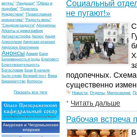
Социальный отдел
"Образ и
витязь"
"Ландыши"
подобие"
"Поделись
не пугают!»
Рождеством"
"Православная
инициатива"
"Радость веры"
С
"Синдром радости"
Аборигены
Аборты и демография
Г
Автокатастрофа
Аксиос
Акция
Алкоголизм
Амурская епархия
б
Амурское благочиние
Анонсы
Х
Армия
Бари
Беременность и роды
Благовест
з
Благотворительность
Богословие
Брак
В начале
подопечных. Схема
Вера
было слово
Великий пост
Викариатство
Вопросы
существенно измен
Показать все теги
Новости
,
Отделы
,
Милосердие
,
П
Читать дальше
Рабочая встреча 
В