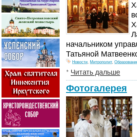
Х
в
Х
Л
начальником управ
Татьяной Матвеенк
Новости
,
Митрополит
,
Образовани
Читать дальше
Фотогалерея