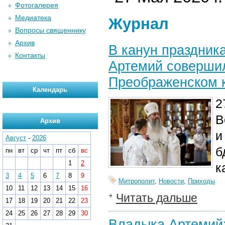
Фотогалерея
Медиатека
Журнал
Вопросы священнику
Архив
В канун праздник
Контакты
Артемий соверши
Преображенском 
Календарь
2
В
Архив
и
Август
-
2026
б
пн
вт
ср
чт
пт
сб
вс
1
2
к
3
4
5
6
7
8
9
Митрополит
,
Новости
,
Приходы
10
11
12
13
14
15
16
Читать дальше
17
18
19
20
21
22
23
24
25
26
27
28
29
30
Владыка Артемий: