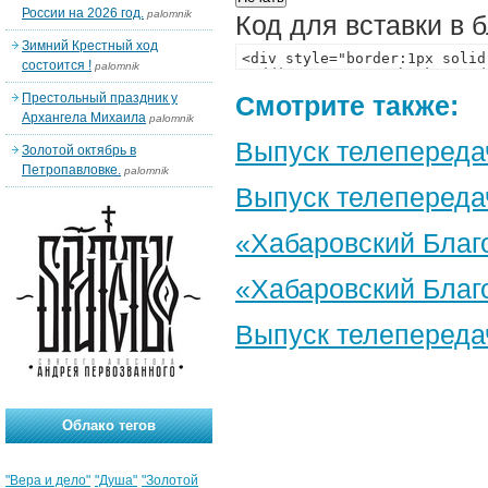
России на 2026 год.
palomnik
Код для вставки в 
Зимний Крестный ход
состоится !
palomnik
Престольный праздник у
Смотрите также:
Архангела Михаила
palomnik
Выпуск телепереда
Золотой октябрь в
Петропавловке.
palomnik
Выпуск телепередач
«Хабаровский Благо
«Хабаровский Благо
Выпуск телепереда
Облако тегов
"Вера и дело"
"Душа"
"Золотой