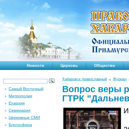
Новости
Церковь
Общество
Хабаровск православный
→
Журнал
Вопрос веры р
Самый Восточный
ГТРК "Дальнев
Митрополия
Епархия
И
Семинария
Церковные СМИ
Блогосфера