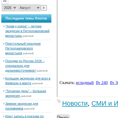
31
>
Последние темы блогов
“Храм у озера” – летние
экскурсии в Петропавловский
монастырь
palomnik
Престольный праздник
Петропавловского
монастыря
palomnik
Поездки по России 2026 –
специально для
дальневосточников !
palomnik
Большие экскурсии для всех в
феврале и марте
palomnik
“Татьянин день” – большая
экскурсия
palomnik
Новости
,
СМИ и И
Зимние экскурсии для
паломников
palomnik
Идет запись в поездки по