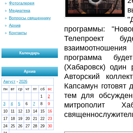
2
Фотогалерея
в
Медиатека
"
Вопросы священнику
Архив
программы: "Ново
Контакты
Телепроект бу
взаимоотношения
Календарь
программа буде
(Хабаровск) один 
Архив
Авторский колле
Август
-
2026
Капсамун готовят 
пн
вт
ср
чт
пт
сб
вс
тем для обсужден
1
2
митрополит Ха
3
4
5
6
7
8
9
10
11
12
13
14
15
16
священнослужители
17
18
19
20
21
22
23
24
25
26
27
28
29
30