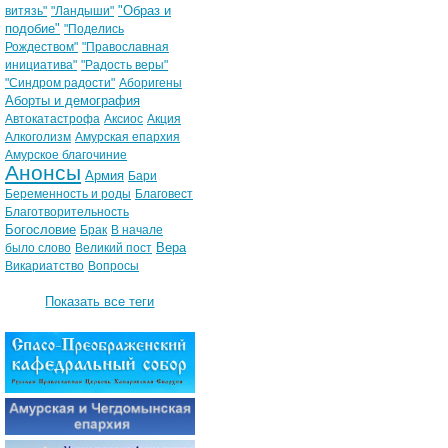
"Образ и
витязь"
"Ландыши"
подобие"
"Поделись
Рождеством"
"Православная
инициатива"
"Радость веры"
"Синдром радости"
Аборигены
Аборты и демография
Автокатастрофа
Аксиос
Акция
Алкоголизм
Амурская епархия
Амурское благочиние
Анонсы
Армия
Бари
Беременность и роды
Благовест
Благотворительность
Богословие
Брак
В начале
Вера
было слово
Великий пост
Викариатство
Вопросы
Показать все теги