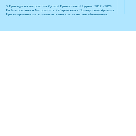
© Приамурская митрополия Русской Православной Церкви, 2012 - 2026
По благословению Митрополита Хабаровского и Приамурского Артемия.
При копировании материалов активная ссылка на сайт обязательна.