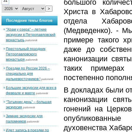
большого количе
31
>
Христа в Хабаровс
отдела Хабаро
Последние темы блогов
(Медведенко). - М
“Храм у озера” – летние
экскурсии в Петропавловский
примере такого хр
монастырь
palomnik
даже до собстве
Престольный праздник
Петропавловского
канонизации святы
монастыря
palomnik
таких примерах 
Поездки по России 2026 –
специально для
постепенно пополн
дальневосточников !
palomnik
Большие экскурсии для всех в
В докладах были от
феврале и марте
palomnik
канонизации свят
“Татьянин день” – большая
гонений на Церков
экскурсия
palomnik
Зимние экскурсии для
опубликованные
паломников
palomnik
духовенства Хабар
Идет запись в поездки по