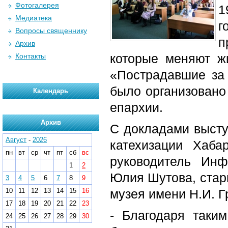
Фотогалерея
1
Медиатека
г
Вопросы священнику
п
Архив
которые меняют ж
Контакты
«Пострадавшие за
было организовано
Календарь
епархии.
Архив
С докладами высту
Август
-
2026
катехизации Хаба
пн
вт
ср
чт
пт
сб
вс
руководитель Инф
1
2
Юлия Шутова, стар
3
4
5
6
7
8
9
10
11
12
13
14
15
16
музея имени Н.И. Г
17
18
19
20
21
22
23
- Благодаря таки
24
25
26
27
28
29
30