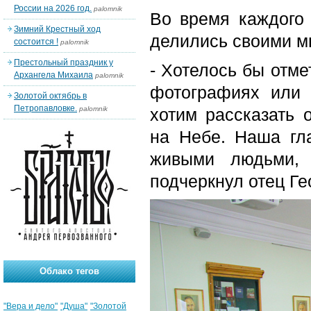
России на 2026 год.
palomnik
Во время каждого
Зимний Крестный ход
делились своими м
состоится !
palomnik
Престольный праздник у
- Хотелось бы отме
Архангела Михаила
palomnik
фотографиях или 
Золотой октябрь в
Петропавловке.
palomnik
хотим рассказать 
на Небе. Наша гл
живыми людьми, 
подчеркнул отец Ге
Облако тегов
"Вера и дело"
"Душа"
"Золотой