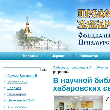
Новости
Церковь
Общество
Хабаровск православный
→
Журнал
репрессий
Самый Восточный
В научной биб
Митрополия
хабаровских с
Епархия
Семинария
И
Церковные СМИ
Блогосфера