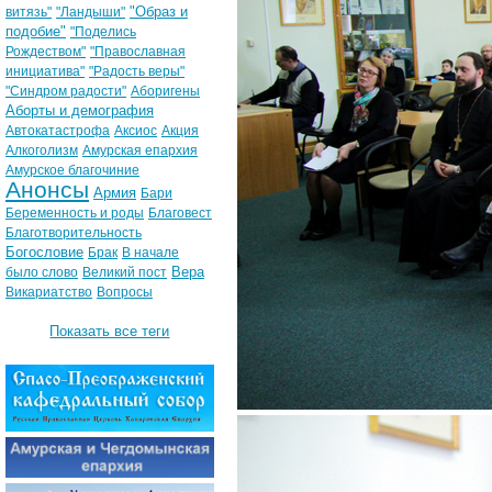
"Образ и
витязь"
"Ландыши"
подобие"
"Поделись
Рождеством"
"Православная
инициатива"
"Радость веры"
"Синдром радости"
Аборигены
Аборты и демография
Автокатастрофа
Аксиос
Акция
Алкоголизм
Амурская епархия
Амурское благочиние
Анонсы
Армия
Бари
Беременность и роды
Благовест
Благотворительность
Богословие
Брак
В начале
Вера
было слово
Великий пост
Викариатство
Вопросы
Показать все теги