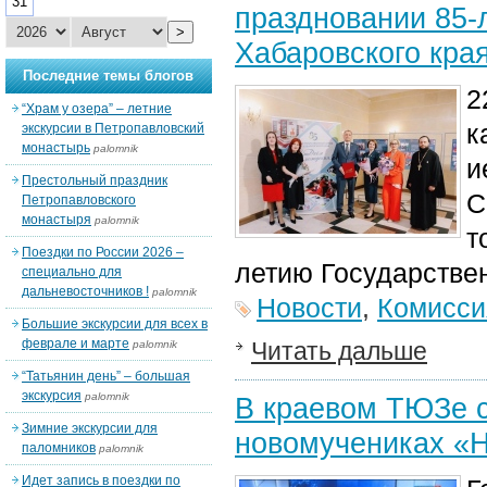
31
праздновании 85-
>
Хабаровского кра
Последние темы блогов
2
“Храм у озера” – летние
к
экскурсии в Петропавловский
монастырь
palomnik
и
Престольный праздник
С
Петропавловского
монастыря
palomnik
т
Поездки по России 2026 –
летию Государствен
специально для
дальневосточников !
palomnik
Новости
,
Комисси
Большие экскурсии для всех в
феврале и марте
Читать дальше
palomnik
“Татьянин день” – большая
экскурсия
palomnik
В краевом ТЮЗе с
Зимние экскурсии для
новомучениках «Н
паломников
palomnik
Идет запись в поездки по