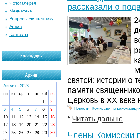
Фотогалерея
рассказали о подв
Медиатека
2
Вопросы священнику
Архив
д
Контакты
в
р
Календарь
к
М
Архив
святой: истории о 
Август
-
2026
памяти священников
пн
вт
ср
чт
пт
сб
вс
Церковь в XX веке 
1
2
Новости
,
Комиссия по канонизаци
3
4
5
6
7
8
9
10
11
12
13
14
15
16
Читать дальше
17
18
19
20
21
22
23
24
25
26
27
28
29
30
Члены Комиссии п