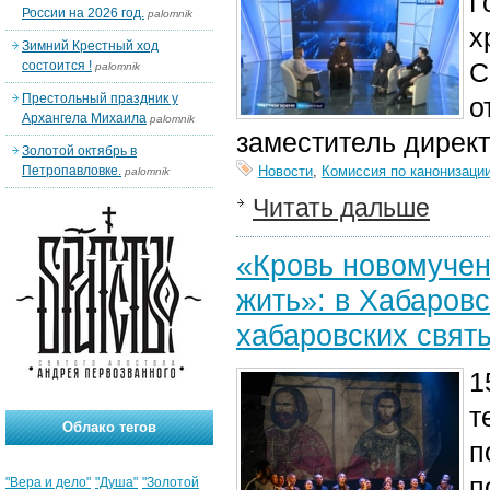
Г
России на 2026 год.
palomnik
х
Зимний Крестный ход
С
состоится !
palomnik
Престольный праздник у
о
Архангела Михаила
palomnik
заместитель дирек
Золотой октябрь в
Петропавловке.
Новости
,
Комиссия по канонизаци
palomnik
Читать дальше
«Кровь новомучен
жить»: в Хабаров
хабаровских свят
1
т
Облако тегов
п
п
"Вера и дело"
"Душа"
"Золотой