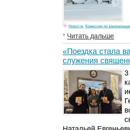
Новости
,
Комиссия по канонизаци
Читать дальше
«Поездка стала в
служения священ
3
к
и
Г
в
с
Натальей Евгеньев