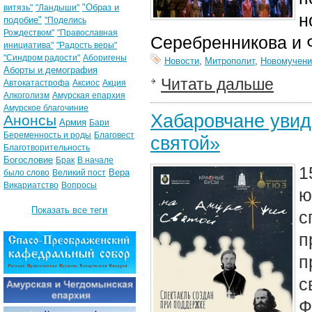
"Образ и
витязь"
"Ландыши"
н
подобие"
"Поделись
Рождеством"
"Православная
Серебренникова и 
инициатива"
"Радость веры"
"Синдром радости"
Аборигены
Новости
,
Митрополит
,
Новомучени
Аборты и демография
Читать дальше
Автокатастрофа
Аксиос
Акция
Алкоголизм
Амурская епархия
Амурское благочиние
Хабаровчане увид
Анонсы
Армия
Бари
Беременность и роды
Благовест
святой»
Благотворительность
Богословие
Брак
В начале
1
Вера
было слово
Великий пост
Викариатство
Вопросы
ю
Показать все теги
с
п
п
с
Ф