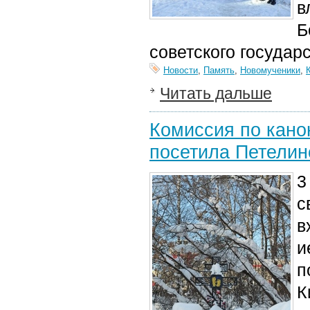
в
Б
советского государ
Новости
,
Память
,
Новомученики
,
Читать дальше
Комиссия по кано
посетила Петелин
3
с
в
и
п
К