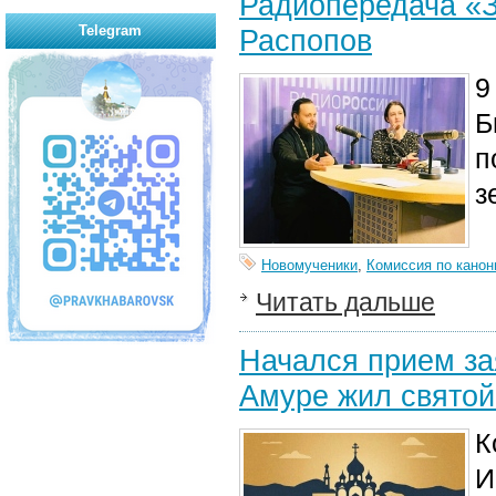
Радиопередача «
Telegram
Распопов
9
Б
п
з
Новомученики
,
Комиссия по канон
Читать дальше
Начался прием за
Амуре жил святой
К
И