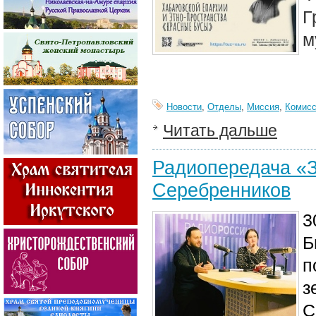
Г
м
Новости
,
Отделы
,
Миссия
,
Комисс
Читать дальше
Радиопередача «З
Серебренников
3
Б
п
з
С