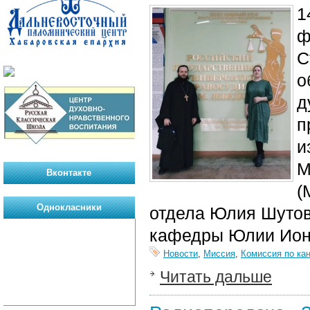
1
ф
С
о
д
п
и
М
Вконтакте
(
Однокласники
отдела Юлия Шутов
кафедры Юлии Ион
Новости
,
Миссия
,
Комиссия по ка
Читать дальше