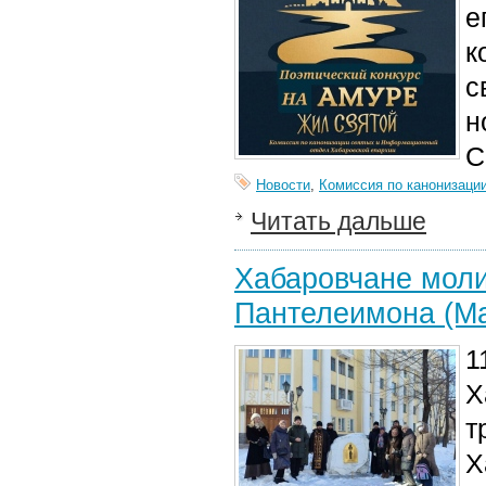
е
к
с
н
С
Новости
,
Комиссия по канонизаци
Читать дальше
Хабаровчане моли
Пантелеимона (Ма
1
Х
т
Х