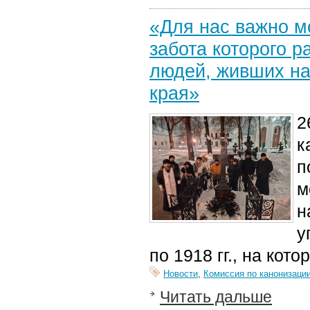
«Для нас важно м
забота которого 
людей, живших на
края»
2
к
п
м
н
у
п
о 1918 гг.
,
на кото
Новости
,
Комиссия по канонизаци
Читать дальше