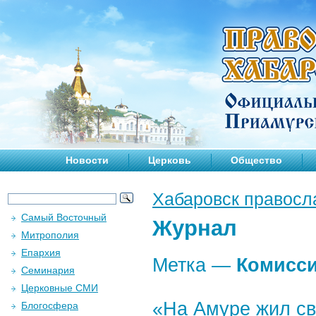
Новости
Церковь
Общество
Хабаровск правосл
Самый Восточный
Журнал
Митрополия
Епархия
Метка —
Комисси
Семинария
Церковные СМИ
«На Амуре жил св
Блогосфера