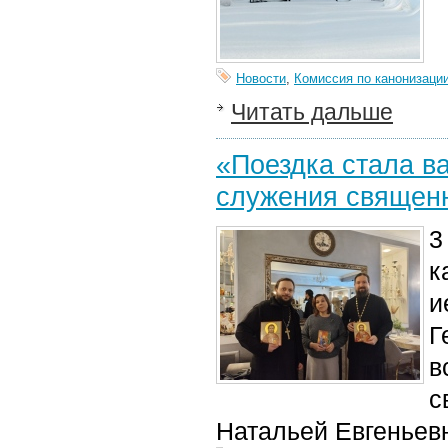
Новости
,
Комиссия по канонизаци
Читать дальше
«Поездка стала в
служения священ
3
к
и
Г
в
с
Натальей Евгеньев