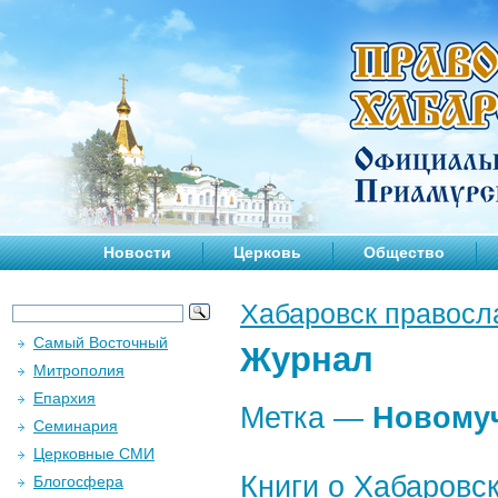
Новости
Церковь
Общество
Хабаровск правосл
Самый Восточный
Журнал
Митрополия
Епархия
Метка —
Новому
Семинария
Церковные СМИ
Книги о Хабаровс
Блогосфера