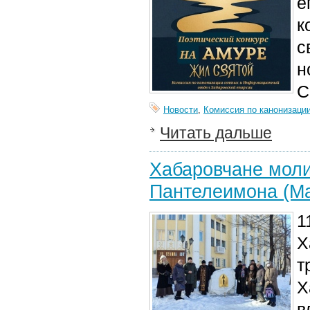
е
к
с
н
С
Новости
,
Комиссия по канонизаци
Читать дальше
Хабаровчане моли
Пантелеимона (Ма
1
Х
т
Х
в