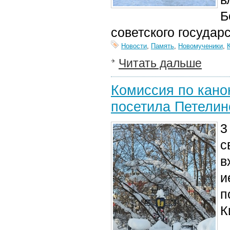
Б
советского государ
Новости
,
Память
,
Новомученики
,
Читать дальше
Комиссия по кано
посетила Петелин
3
с
в
и
п
К