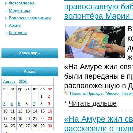
Фотогалерея
православную биб
Медиатека
волонтёра Марии 
Вопросы священнику
Архив
В
Контакты
к
д
Календарь
ж
«На Амуре жил свя
Архив
были переданы в п
Август
-
2026
расположенную в Д
пн
вт
ср
чт
пт
сб
вс
Новости
,
Приходы
,
Миссия
,
Новом
1
2
Читать дальше
3
4
5
6
7
8
9
10
11
12
13
14
15
16
«На Амуре жил св
17
18
19
20
21
22
23
24
25
26
27
28
29
30
рассказали о подв