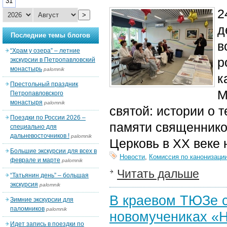
31
2
>
д
Последние темы блогов
в
“Храм у озера” – летние
р
экскурсии в Петропавловский
монастырь
palomnik
к
Престольный праздник
М
Петропавловского
монастыря
palomnik
святой: истории о 
Поездки по России 2026 –
памяти священников
специально для
дальневосточников !
palomnik
Церковь в XX веке 
Большие экскурсии для всех в
Новости
,
Комиссия по канонизаци
феврале и марте
palomnik
Читать дальше
“Татьянин день” – большая
экскурсия
palomnik
В краевом ТЮЗе с
Зимние экскурсии для
паломников
palomnik
новомучениках «Н
Идет запись в поездки по