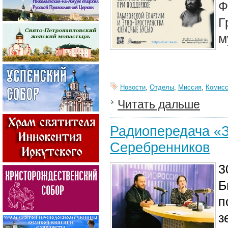
Ф
Г
м
Новости
,
Отделы
,
Миссия
,
Комисс
Читать дальше
Радиопередача «З
Серебренников
3
Б
п
з