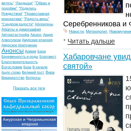
"Образ и
п
витязь"
"Ландыши"
подобие"
"Поделись
н
Рождеством"
"Православная
инициатива"
"Радость веры"
Серебренникова и 
"Синдром радости"
Аборигены
Аборты и демография
Новости
,
Митрополит
,
Новомучени
Автокатастрофа
Аксиос
Акция
Читать дальше
Алкоголизм
Амурская епархия
Амурское благочиние
Анонсы
Армия
Бари
Хабаровчане увид
Беременность и роды
Благовест
Благотворительность
святой»
Богословие
Брак
В начале
Вера
было слово
Великий пост
1
Викариатство
Вопросы
ю
Показать все теги
с
п
п
с