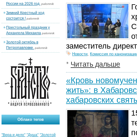
России на 2026 год.
palomnik
Г
Зимний Крестный ход
х
состоится !
palomnik
С
Престольный праздник у
Архангела Михаила
palomnik
о
Золотой октябрь в
заместитель дирек
Петропавловке.
palomnik
Новости
,
Комиссия по канонизаци
Читать дальше
«Кровь новомучен
жить»: в Хабаров
хабаровских свят
1
Облако тегов
т
п
"Вера и дело"
"Душа"
"Золотой