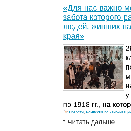
«Для нас важно м
забота которого 
людей, живших на
края»
2
к
п
м
н
у
п
о 1918 гг.
,
на кото
Новости
,
Комиссия по канонизаци
Читать дальше