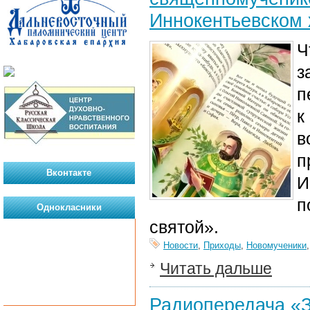
Иннокентьевском
Ч
з
п
к
в
п
Вконтакте
И
п
Однокласники
святой».
Новости
,
Приходы
,
Новомученики
Читать дальше
Радиопередача «