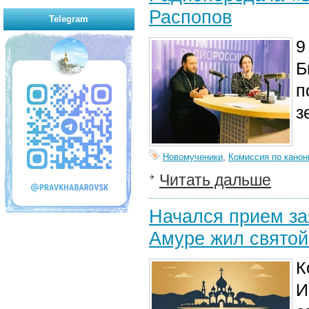
Распопов
Telegram
9
Б
п
з
Новомученики
,
Комиссия по канон
Читать дальше
Начался прием за
Амуре жил святой
К
И