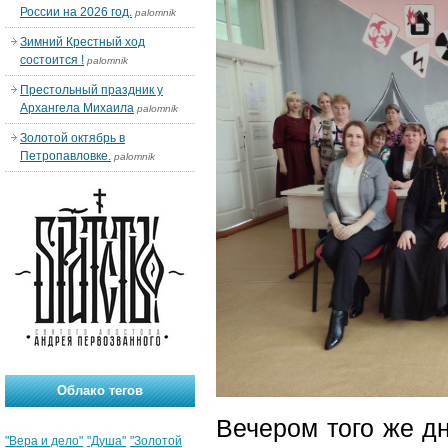
России на 2026 год.
palomnik
Зимний Крестный ход
состоится !
palomnik
Престольный праздник у
Архангела Михаила
palomnik
Золотой октябрь в
Петропавловке.
palomnik
Облако тегов
Вечером того же д
"Вера и дело"
"Душа"
"Золотой