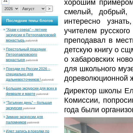
хорошим примером
31
>
смелый, добрый,
интересно узнат
Последние темы блогов
учителем русского
“Храм у озера” – летние
экскурсии в Петропавловский
преподавал в мест
монастырь
palomnik
детскую книгу о сщ
Престольный праздник
Петропавловского
о хабаровских ново
монастыря
palomnik
для школьного муз
Поездки по России 2026 –
специально для
дореволюционной ж
дальневосточников !
palomnik
Большие экскурсии для всех в
Директор школы Ел
феврале и марте
palomnik
Комиссии, попроси
“Татьянин день” – большая
года были организо
экскурсия
palomnik
Зимние экскурсии для
паломников
palomnik
Идет запись в поездки по