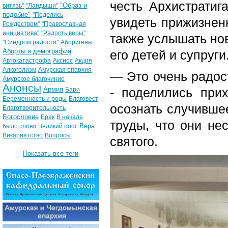
честь Архистратиг
"Образ и
витязь"
"Ландыши"
подобие"
"Поделись
увидеть прижизнен
Рождеством"
"Православная
инициатива"
"Радость веры"
также услышать нов
"Синдром радости"
Аборигены
Аборты и демография
его детей и супруги
Автокатастрофа
Аксиос
Акция
Алкоголизм
Амурская епархия
— Это очень радос
Амурское благочиние
Анонсы
Армия
- поделились при
Бари
Беременность и роды
Благовест
осознать случивше
Благотворительность
Богословие
Брак
В начале
труды, что они не
Вера
было слово
Великий пост
Викариатство
Вопросы
святого.
Показать все теги