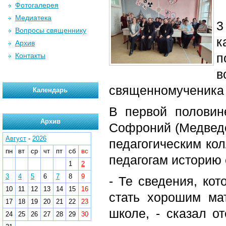
Фотогалерея
Медиатека
3
Вопросы священнику
к
Архив
п
Контакты
священномученика
Календарь
В первой половин
Архив
Софроний (Медведе
Август
-
2026
педагогическим ко
пн
вт
ср
чт
пт
сб
вс
педагогам историю
1
2
3
4
5
6
7
8
9
- Те сведения, ко
10
11
12
13
14
15
16
стать хорошим ма
17
18
19
20
21
22
23
школе, - сказал о
24
25
26
27
28
29
30