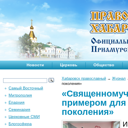
Новости
Церковь
Общество
Хабаровск православный
→
Журнал
поколения»
Самый Восточный
«Священномуч
Митрополия
примером для
Епархия
поколения»
Семинария
Церковные СМИ
И
Блогосфера