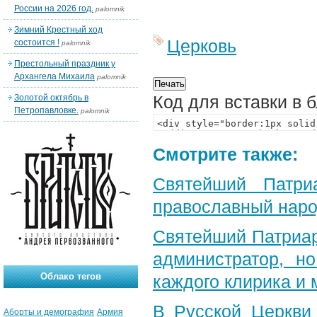
России на 2026 год.
palomnik
Зимний Крестный ход
Церковь
состоится !
palomnik
Престольный праздник у
Архангела Михаила
palomnik
Код для вставки в 
Золотой октябрь в
Петропавловке.
palomnik
Смотрите также:
Святейший Патр
православный наро
Святейший Патриар
администратор, н
Облако тегов
каждого клирика и
В Русской Церкви 
Аборты и демография
Армия