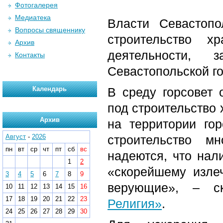
Фотогалерея
Медиатека
Власти Севастоп
Вопросы священнику
строительство х
Архив
деятельности, 
Контакты
Севастопольской г
Календарь
В среду горсовет 
под строительство 
Архив
на территории го
Август
-
2026
строительство мн
пн
вт
ср
чт
пт
сб
вс
надеются, что нал
1
2
«скорейшему изле
3
4
5
6
7
8
9
верующие», – с
10
11
12
13
14
15
16
17
18
19
20
21
22
23
Религия»
.
24
25
26
27
28
29
30