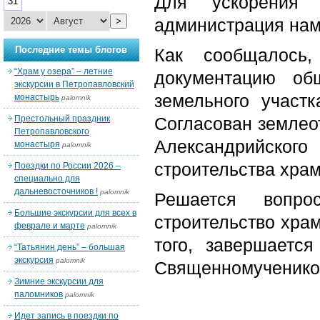
Для ускорения 
31
администрация нам
>
Последние темы блогов
Как сообщалось,
“Храм у озера” – летние
документацию о
экскурсии в Петропавловский
земельного участ
монастырь
palomnik
Престольный праздник
Согласован землеот
Петропавловского
Александрийского
монастыря
palomnik
строительства хра
Поездки по России 2026 –
специально для
дальневосточников !
palomnik
Решается вопро
Большие экскурсии для всех в
строительство храм
феврале и марте
palomnik
того, завершаетс
“Татьянин день” – большая
экскурсия
palomnik
Священномучеников
Зимние экскурсии для
паломников
palomnik
Идет запись в поездки по