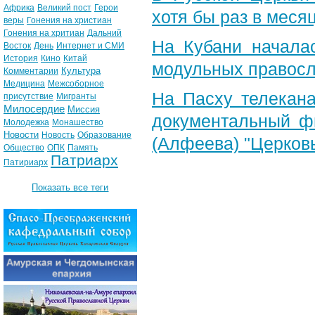
Африка
Великий пост
Герои
хотя бы раз в меся
веры
Гонения на христиан
Гонения на хритиан
Дальний
На Кубани начала
Восток
День
Интернет и СМИ
История
Кино
Китай
модульных правос
Культура
Комментарии
Медицина
Межсоборное
На Пасху телекана
присутствие
Мигранты
Милосердие
Миссия
документальный ф
Молодежка
Монашество
Новости
Новость
Образование
(Алфеева) "Церковь
Общество
ОПК
Память
Патриарх
Патириарх
Показать все теги