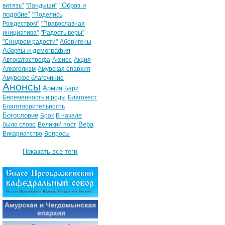
"Образ и
витязь"
"Ландыши"
подобие"
"Поделись
Рождеством"
"Православная
инициатива"
"Радость веры"
"Синдром радости"
Аборигены
Аборты и демография
Автокатастрофа
Аксиос
Акция
Алкоголизм
Амурская епархия
Амурское благочиние
Анонсы
Армия
Бари
Беременность и роды
Благовест
Благотворительность
Богословие
Брак
В начале
Вера
было слово
Великий пост
Викариатство
Вопросы
Показать все теги