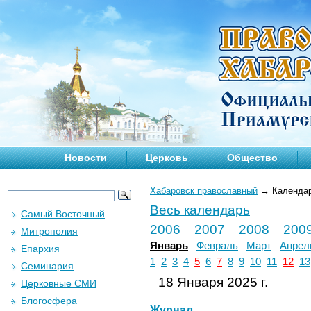
Новости
Церковь
Общество
Хабаровск православный
→
Календа
Весь календарь
Самый Восточный
2006
2007
2008
200
Митрополия
Январь
Февраль
Март
Апрел
Епархия
1
2
3
4
5
6
7
8
9
10
11
12
13
Семинария
18 Января 2025 г.
Церковные СМИ
Блогосфера
Журнал