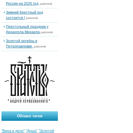
России на 2026 год.
palomnik
Зимний Крестный ход
состоится !
palomnik
Престольный праздник у
Архангела Михаила
palomnik
Золотой октябрь в
Петропавловке.
palomnik
Облако тегов
"Вера и дело"
"Душа"
"Золотой