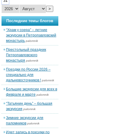
31
>
Последние темы блогов
“Храм у озера” – летние
экскурсии в Петропавловский
монастырь
palomnik
Престольный праздник
Петропавловского
монастыря
palomnik
Поездки по России 2026 –
специально для
дальневосточников !
palomnik
Большие экскурсии для всех в
феврале и марте
palomnik
“Татьянин день” – большая
экскурсия
palomnik
Зимние экскурсии для
паломников
palomnik
Идет запись в поездки по