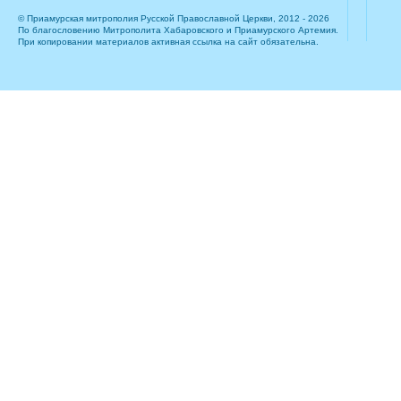
© Приамурская митрополия Русской Православной Церкви, 2012 - 2026
По благословению Митрополита Хабаровского и Приамурского Артемия.
При копировании материалов активная ссылка на сайт обязательна.