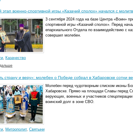
 этап военно-спортивной игры «Казачий сполох» начался с молит
3 сентября 2024 года на базе Центра «Воин» п
спортивной игры «Казачий сполох». Перед нач
епархиального Отдела по взаимодействию с ка
совершил молебен.
ти
,
Казачество
 дальше
ь страну и веру»: молебен о Победе собрал в Хабаровске сотни 
Молебен перед чудотворным списком иконы Бо
Хабаровске. Прямо на площади Славы перед С
верующих, военных и участников спецоперации 
воинский долг в зоне СВО.
ти
,
Митрополит
,
Святыни