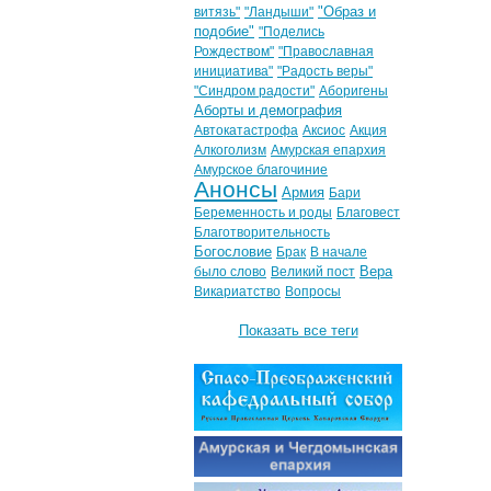
"Образ и
витязь"
"Ландыши"
подобие"
"Поделись
Рождеством"
"Православная
инициатива"
"Радость веры"
"Синдром радости"
Аборигены
Аборты и демография
Автокатастрофа
Аксиос
Акция
Алкоголизм
Амурская епархия
Амурское благочиние
Анонсы
Армия
Бари
Беременность и роды
Благовест
Благотворительность
Богословие
Брак
В начале
Вера
было слово
Великий пост
Викариатство
Вопросы
Показать все теги