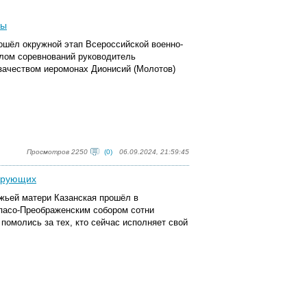
вы
рошёл окружной этап Всероссийской военно-
алом соревнований руководитель
зачеством иеромонах Дионисий (Молотов)
Просмотров 2250
(0)
06.09.2024, 21:59:45
верующих
жьей матери Казанская прошёл в
пасо-Преображенским собором сотни
помолись за тех, кто сейчас исполняет свой