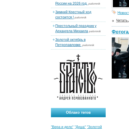
России на 2026 год.
palomnik
Зимний Крестный ход
Новос
состоится !
palomnik
Читать
Престольный праздник у
Архангела Михаила
Фотога
palomnik
Золотой октябрь в
Петропавловке.
palomnik
Облако тегов
"Вера и дело"
"Душа"
"Золотой