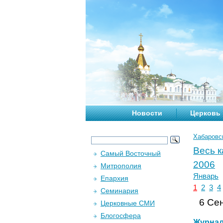
Новости
Церковь
Хабаровс
Весь 
Самый Восточный
2006
Митрополия
Январь
Епархия
1
2
3
4
Семинария
6 Сен
Церковные СМИ
Блогосфера
Журна