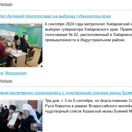
 дальше
ит Артемий проголосовал на выборах губернатора края
6 сентября 2024 года митрополит Хабаровский 
выборах губернатора Хабаровского края. Правя
голосования № 62, расположенный в Хабаровск
промышленности в Индустриальном районе.
ти
,
Митрополит
 дальше
вске молитвенно попрощались с чудотворным списком иконы Бож
Три дня, с 3 по 6 сентября, по благословению 
Руси Кирилла в рамках Всероссийского молебн
чудотворный список Казанской иконы Божией М