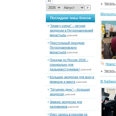
31
Читать
>
Митропол
Последние темы блогов
“Храм у озера” – летние
экскурсии в Петропавловский
монастырь
palomnik
Престольный праздник
Петропавловского
монастыря
palomnik
Поездки по России 2026 –
Новос
специально для
дальневосточников !
palomnik
Читать
Большие экскурсии для всех в
В Хабаро
феврале и марте
palomnik
“Татьянин день” – большая
экскурсия
palomnik
Зимние экскурсии для
паломников
palomnik
Идет запись в поездки по