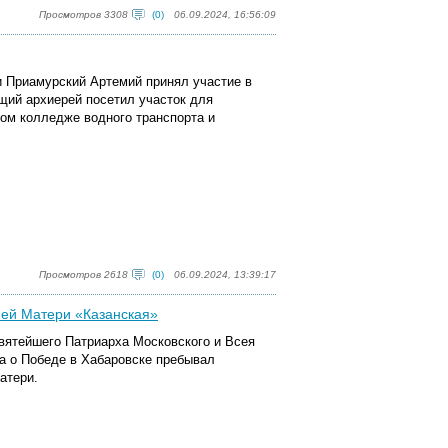
Просмотров 3308
(0)
06.09.2024, 16:56:09
и Приамурский Артемий принял участие в
щий архиерей посетил участок для
ом колледже водного транспорта и
Просмотров 2618
(0)
06.09.2024, 13:39:17
ией Матери «Казанская»
Святейшего Патриарха Московского и Всея
а о Победе в Хабаровске пребывал
атери.