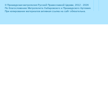
© Приамурская митрополия Русской Православной Церкви, 2012 - 2026
По благословению Митрополита Хабаровского и Приамурского Артемия.
При копировании материалов активная ссылка на сайт обязательна.