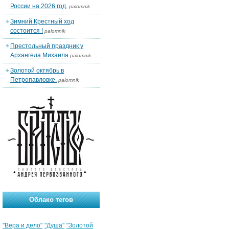
России на 2026 год.
palomnik
Зимний Крестный ход
состоится !
palomnik
Престольный праздник у
Архангела Михаила
palomnik
Золотой октябрь в
Петропавловке.
palomnik
Облако тегов
"Вера и дело"
"Душа"
"Золотой