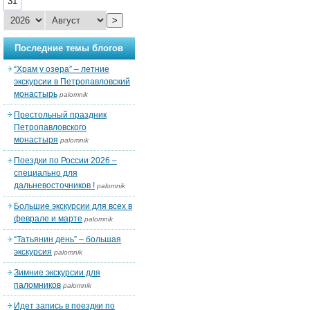
31
>
Последние темы блогов
“Храм у озера” – летние
экскурсии в Петропавловский
монастырь
palomnik
Престольный праздник
Петропавловского
монастыря
palomnik
Поездки по России 2026 –
специально для
дальневосточников !
palomnik
Большие экскурсии для всех в
феврале и марте
palomnik
“Татьянин день” – большая
экскурсия
palomnik
Зимние экскурсии для
паломников
palomnik
Идет запись в поездки по