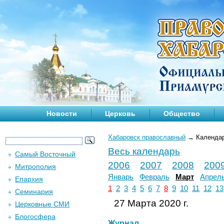
Новости
Церковь
Общество
Хабаровск православный
→
Календа
Весь календарь
Самый Восточный
2006
2007
2008
200
Митрополия
Январь
Февраль
Март
Апрел
Епархия
1
2
3
4
5
6
7
8
9
10
11
12
13
Семинария
27 Марта 2020 г.
Церковные СМИ
Блогосфера
Журнал