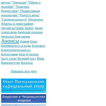
"Образ и
витязь"
"Ландыши"
подобие"
"Поделись
Рождеством"
"Православная
инициатива"
"Радость веры"
"Синдром радости"
Аборигены
Аборты и демография
Автокатастрофа
Аксиос
Акция
Алкоголизм
Амурская епархия
Амурское благочиние
Анонсы
Армия
Бари
Беременность и роды
Благовест
Благотворительность
Богословие
Брак
В начале
Вера
было слово
Великий пост
Викариатство
Вопросы
Показать все теги