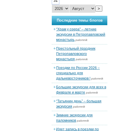
31
>
Последние темы блогов
“Храм у озера” – летние
экскурсии в Петропавловский
монастырь
palomnik
Престольный праздник
Петропавловского
монастыря
palomnik
Поездки по России 2026 –
специально для
дальневосточников !
palomnik
Большие экскурсии для всех в
феврале и марте
palomnik
“Татьянин день” – большая
экскурсия
palomnik
Зимние экскурсии для
паломников
palomnik
Идет запись в поездки по