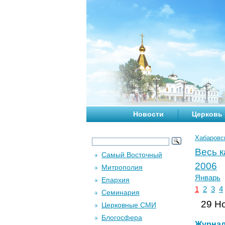
Новости
Церковь
Хабаровс
Весь 
Самый Восточный
2006
Митрополия
Январь
Епархия
1
2
3
4
Семинария
29 Но
Церковные СМИ
Блогосфера
Журна