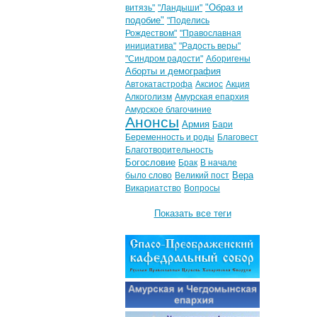
"Образ и
витязь"
"Ландыши"
подобие"
"Поделись
Рождеством"
"Православная
инициатива"
"Радость веры"
"Синдром радости"
Аборигены
Аборты и демография
Автокатастрофа
Аксиос
Акция
Алкоголизм
Амурская епархия
Амурское благочиние
Анонсы
Армия
Бари
Беременность и роды
Благовест
Благотворительность
Богословие
Брак
В начале
Вера
было слово
Великий пост
Викариатство
Вопросы
Показать все теги