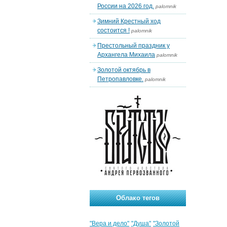
России на 2026 год.
palomnik
Зимний Крестный ход
состоится !
palomnik
Престольный праздник у
Архангела Михаила
palomnik
Золотой октябрь в
Петропавловке.
palomnik
Облако тегов
"Вера и дело"
"Душа"
"Золотой