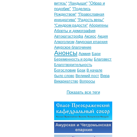
"Образ и
витязь"
"Ландыши"
подобие"
"Поделись
Рождеством"
"Православная
инициатива"
"Радость веры"
"Синдром радости"
Аборигены
Аборты и демография
Автокатастрофа
Аксиос
Акция
Алкоголизм
Амурская епархия
Амурское благочиние
Анонсы
Армия
Бари
Беременность и роды
Благовест
Благотворительность
Богословие
Брак
В начале
Вера
было слово
Великий пост
Викариатство
Вопросы
Показать все теги