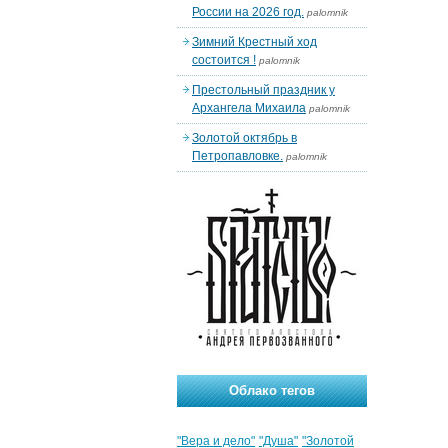
России на 2026 год.
palomnik
Зимний Крестный ход
состоится !
palomnik
Престольный праздник у
Архангела Михаила
palomnik
Золотой октябрь в
Петропавловке.
palomnik
Облако тегов
"Вера и дело"
"Душа"
"Золотой