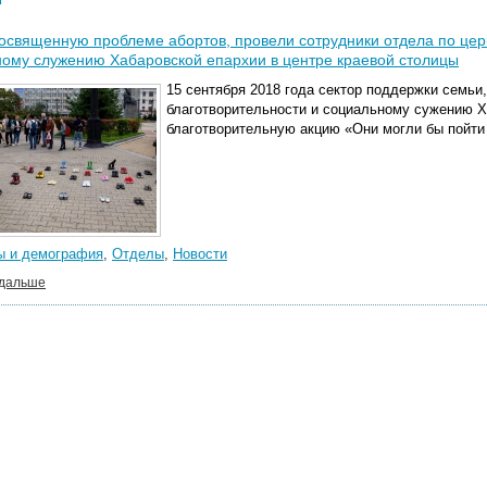
освященную проблеме абортов, провели сотрудники отдела по цер
ому служению Хабаровской епархии в центре краевой столицы
15 сентября 2018 года сектор поддержки семьи,
благотворительности и социальному сужению Х
благотворительную акцию «Они могли бы пойти
ы и демография
,
Отделы
,
Новости
 дальше