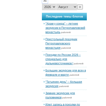
31
>
Последние темы блогов
“Храм у озера” – летние
экскурсии в Петропавловский
монастырь
palomnik
Престольный праздник
Петропавловского
монастыря
palomnik
Поездки по России 2026 –
специально для
дальневосточников !
palomnik
Большие экскурсии для всех в
феврале и марте
palomnik
“Татьянин день” – большая
экскурсия
palomnik
Зимние экскурсии для
паломников
palomnik
Идет запись в поездки по