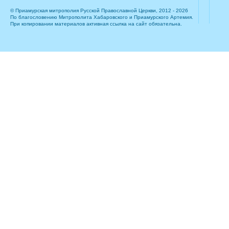
© Приамурская митрополия Русской Православной Церкви, 2012 - 2026
По благословению Митрополита Хабаровского и Приамурского Артемия.
При копировании материалов активная ссылка на сайт обязательна.