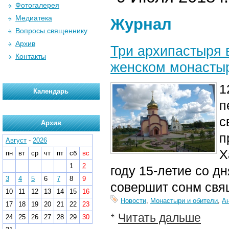
Фотогалерея
Медиатека
Журнал
Вопросы священнику
Архив
Три архипастыря 
Контакты
женском монастыр
1
Календарь
п
с
Архив
п
Август
-
2026
Х
пн
вт
ср
чт
пт
сб
вс
1
2
году 15-летие со д
3
4
5
6
7
8
9
совершит сонм свя
10
11
12
13
14
15
16
Новости
,
Монастыри и обители
,
А
17
18
19
20
21
22
23
Читать дальше
24
25
26
27
28
29
30