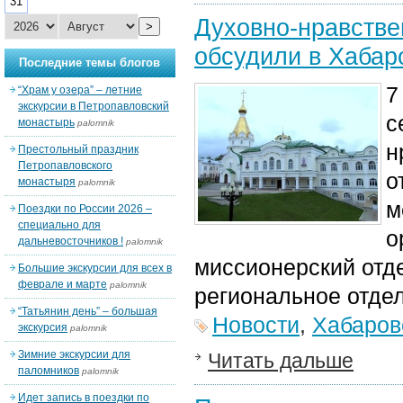
31
Духовно-нравстве
>
обсудили в Хабар
Последние темы блогов
7
“Храм у озера” – летние
экскурсии в Петропавловский
с
монастырь
palomnik
н
Престольный праздник
Петропавловского
о
монастыря
palomnik
м
Поездки по России 2026 –
специально для
о
дальневосточников !
palomnik
миссионерский отд
Большие экскурсии для всех в
феврале и марте
palomnik
региональное отде
“Татьянин день” – большая
Новости
,
Хабаров
экскурсия
palomnik
Зимние экскурсии для
Читать дальше
паломников
palomnik
Идет запись в поездки по