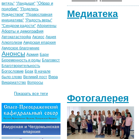
"Образ и
витязь"
"Ландыши"
подобие"
"Поделись
Медиатека
Рождеством"
"Православная
инициатива"
"Радость веры"
"Синдром радости"
Аборигены
Аборты и демография
Автокатастрофа
Аксиос
Акция
Алкоголизм
Амурская епархия
Амурское благочиние
Анонсы
Армия
Бари
Беременность и роды
Благовест
Благотворительность
Богословие
Брак
В начале
Вера
было слово
Великий пост
Викариатство
Вопросы
Показать все теги
Фотогалерея