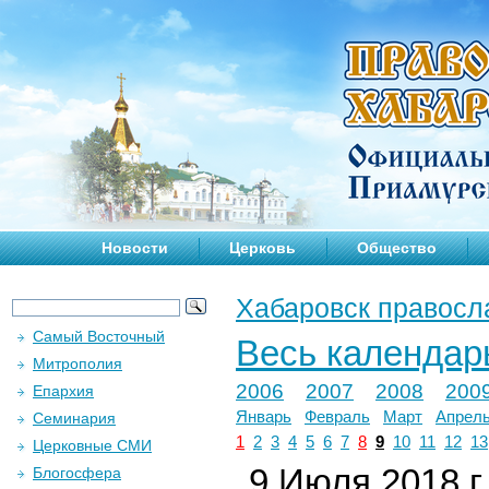
Новости
Церковь
Общество
Хабаровск правосл
Самый Восточный
Весь календар
Митрополия
2006
2007
2008
200
Епархия
Январь
Февраль
Март
Апрел
Семинария
1
2
3
4
5
6
7
8
9
10
11
12
13
Церковные СМИ
9 Июля 2018 г.
Блогосфера