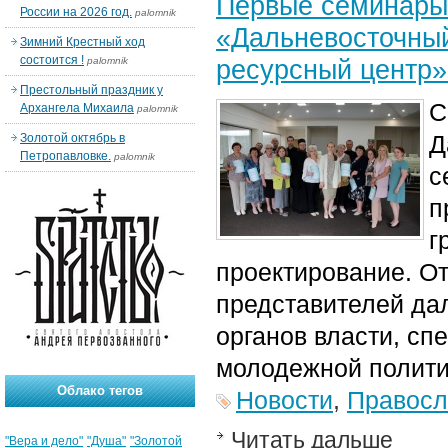
Первые семинары 
России на 2026 год.
palomnik
«Дальневосточны
Зимний Крестный ход
состоится !
ресурсный центр»
palomnik
Престольный праздник у
С
Архангела Михаила
palomnik
Д
Золотой октябрь в
Петропавловке.
palomnik
с
п
г
проектирование. От
представителей да
органов власти, сп
молодежной полити
Облако тегов
Новости
,
Правосл
Читать дальше
"Вера и дело"
"Душа"
"Золотой