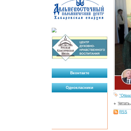
Вконтакте
Однокласники
"Образ
Читать
RSS