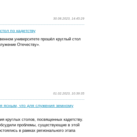
30.08.2023, 14:45:29
стол по кадетству
твенном университете прошёл круглый стол
служение Отечеству».
01.02.2023, 10:39:35
ся ясным, что для служения земному
ия круглых столов, посвященных кадетству.
 обсудили проблемы, существующие в этой
остоялись в рамках регионального этапа