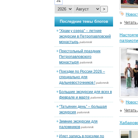
31
>
Новос
Последние темы блогов
Читать
“Храм у озера” – летние
Настояте
экскурсии в Петропавловский
патриоти
монастырь
palomnik
Престольный праздник
Петропавловского
монастыря
palomnik
Поездки по России 2026 –
специально для
дальневосточников !
palomnik
Большие экскурсии для всех в
феврале и марте
palomnik
Новос
“Татьянин день” – большая
Читать
экскурсия
palomnik
Зимние экскурсии для
Хабаровс
паломников
palomnik
Идет запись в поездки по