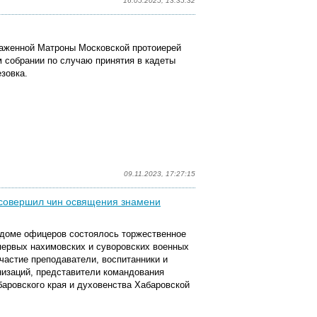
16.05.2025, 13:35:32
блаженной Матроны Московской протоиерей
 собрании по случаю принятия в кадеты
зовка.
09.11.2023, 17:27:15
о совершил чин освящения знамени
м доме офицеров состоялось торжественное
 первых нахимовских и суворовских военных
частие преподаватели, воспитанники и
изаций, представители командования
баровского края и духовенства Хабаровской