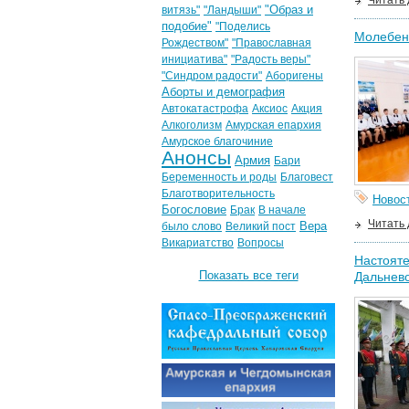
Читать
"Образ и
витязь"
"Ландыши"
подобие"
"Поделись
Молебен
Рождеством"
"Православная
инициатива"
"Радость веры"
"Синдром радости"
Аборигены
Аборты и демография
Автокатастрофа
Аксиос
Акция
Алкоголизм
Амурская епархия
Амурское благочиние
Анонсы
Армия
Бари
Беременность и роды
Благовест
Благотворительность
Новос
Богословие
Брак
В начале
Читать
Вера
было слово
Великий пост
Викариатство
Вопросы
Настояте
Показать все теги
Дальнево