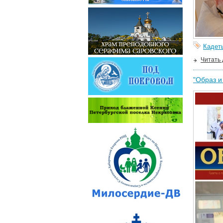
Кадет
Читать
"Образ и