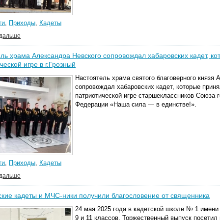
ти
,
Приходы
,
Кадеты
 дальше
ль храма Александра Невского сопровождал хабаровских кадет, ко
ческой игре в г.Грозный
Настоятель
храма святого благоверного князя
сопровождал хабаровских кадет, которые прин
патриотическ
ой
игр
е
старшеклассников Союза г
Федерации «Наша сила — в единстве!».
ти
,
Приходы
,
Кадеты
 дальше
кие кадеты и МЧС-ники получили благословение от священника
24 мая 2025 года в кадетской школе № 1 имени
9 и 11 классов. Торжественный выпуск посетил