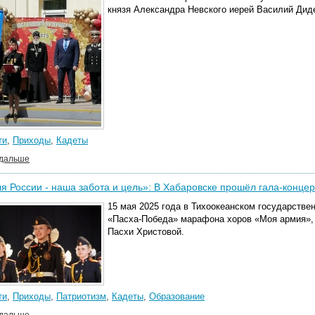
князя Александра Невского иерей Василий Дид
ти
,
Приходы
,
Кадеты
 дальше
я России - наша забота и цель»: В Хабаровске прошёл гала-конц
15 мая 2025 года в Тихоокеанском государстве
«Пасха-Победа»
марафона хоров «Моя армия»
Пасхи Христовой.
ти
,
Приходы
,
Патриотизм
,
Кадеты
,
Образование