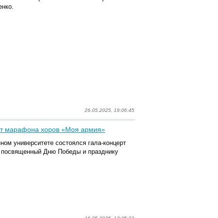
енко.
26.05.2025, 19:06:45
ерт марафона хоров «Моя армия»
нном университете состоялся гала-концерт
,
посвященный
Дню Победы и празднику