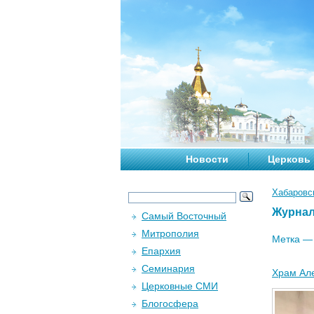
Новости
Церковь
Хабаровс
Журна
Самый Восточный
Митрополия
Метка 
Епархия
Семинария
Храм Але
Церковные СМИ
Блогосфера