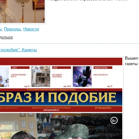
ы
,
Приходы
,
Новости
 дальше
 подобие": Кадеты
Вышел 
газеты