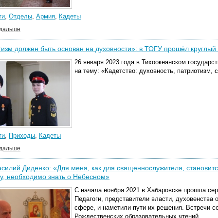
ти
,
Отделы
,
Армия
,
Кадеты
 дальше
изм должен быть основан на духовности»: в ТОГУ прошёл круглый 
26 января 2023 года в Тихоокеанском государс
на тему: «Кадетство: духовность, патриотизм, 
ти
,
Приходы
,
Кадеты
 дальше
силий Диденко: «Для меня, как для священнослужителя, становит
у, необходимо знать о Небесном»
С начала ноября 2021 в Хабаровске прошла сер
Педагоги, представители власти, духовенства
сфере, и наметили пути их решения. Встречи с
Рождественских образовательных чтений.