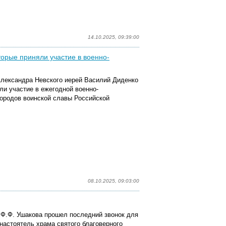
14.10.2025, 09:39:00
торые приняли участие в военно-
 Александра Невского иерей Василий Диденко
яли участие в
ежегодной
военно-
ородов воинской славы Российской
08.10.2025, 09:03:00
 Ф.Ф. Ушакова прошел последний звонок для
 настоятель храма святого благоверного