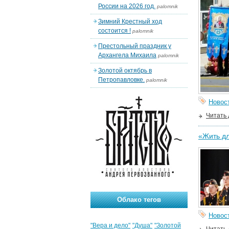
России на 2026 год.
palomnik
Зимний Крестный ход
состоится !
palomnik
Престольный праздник у
Архангела Михаила
palomnik
Золотой октябрь в
Петропавловке.
palomnik
Новос
Читать
«Жить дл
Облако тегов
Новос
"Вера и дело"
"Душа"
"Золотой