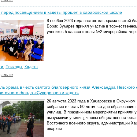
 дальше
 перед посвящением в кадеты прошел в хабаровской школе
8 ноября 2023 года настоятель храма святой 
Борис Зубарев принял участие в торжественном
учеников 5 класса школы №2 микрорайона Бере
ти
,
Приходы
,
Кадеты
 дальше
ль храма в честь святого благоверного князя Александра Невског
сточного фонда «Суворовцев и кадет»
26 августа 2023 года в Хабаровске в Окружно
собрание в честь 80-летия со дня образования
училищ. В праздничном мероприятии приняли у
выпускники училищ, члены общественных орган
Восточного военного округа, администрации Ха
епархии.