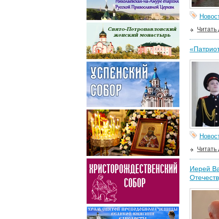
Новос
Читать
«Патриот
Новос
Читать
Иерей Ва
Отечеств