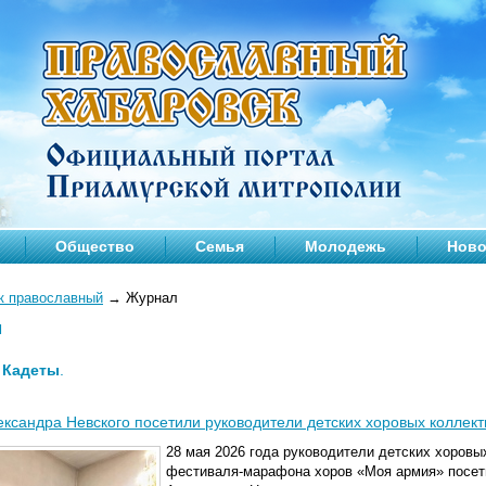
Общество
Семья
Молодежь
Ново
к православный
→
Журнал
л
—
Кадеты
.
ксандра Невского посетили руководители детских хоровых коллект
28 мая 2026 года руководители детских хоровы
фестиваля-марафона хоров «Моя армия» посети