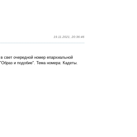
19.11.2021, 20:36:46
в свет очередной номер епархиальной
 "Образ и подобие". Тема номера: Кадеты.