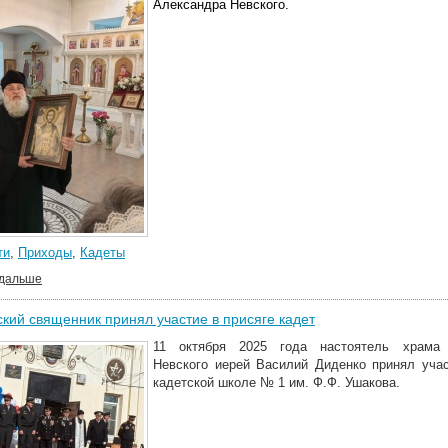
Александра Невского.
ти
,
Приходы
,
Кадеты
 дальше
кий священник принял участие в присяге кадет
11 октября 2025 года настоятель храма 
Невского иерей Василий Диденко принял учас
кадетской школе № 1 им. Ф.Ф. Ушакова.