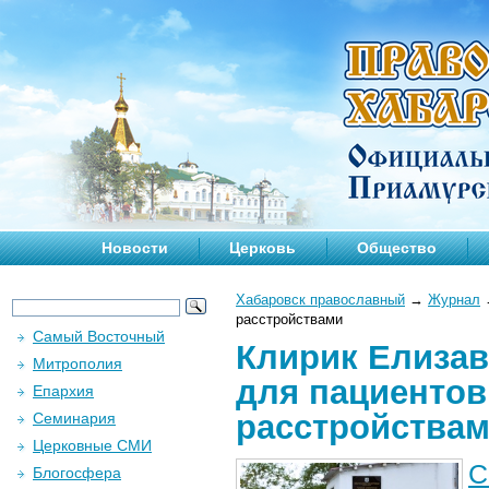
Новости
Церковь
Общество
Хабаровск православный
→
Журнал
расстройствами
Самый Восточный
Клирик Елизав
Митрополия
для пациентов
Епархия
расстройства
Семинария
Церковные СМИ
С
Блогосфера