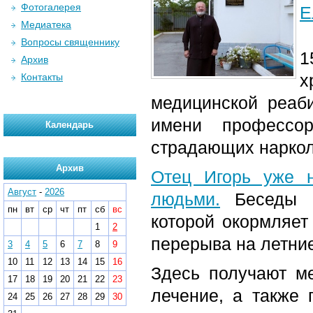
Фотогалерея
Е
Медиатека
Вопросы священнику
1
Архив
х
Контакты
медицинской реаб
имени профессор
Календарь
страдающих наркол
Архив
Отец Игорь уже 
Август
-
2026
людьми.
Беседы в
пн
вт
ср
чт
пт
сб
вс
которой окормляет
1
2
перерыва на летни
3
4
5
6
7
8
9
10
11
12
13
14
15
16
Здесь получают ме
17
18
19
20
21
22
23
лечение, а также 
24
25
26
27
28
29
30