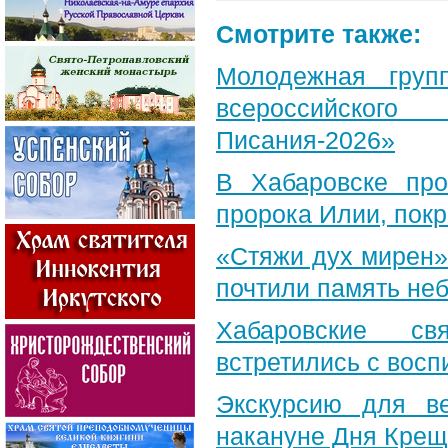
Смотрите также:
Молодежная груп
всероссийского
Писания-2026»
В Хабаровске пр
пророка Илии, пок
«Стяжи дух мирен»
почтили память неб
Хабаровские св
встретились с вос
Экскурсию для в
накануне Дня Крещ