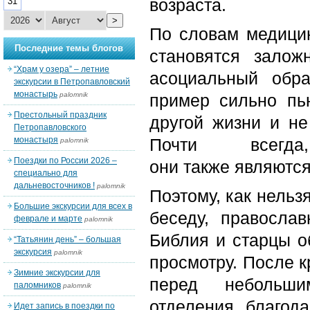
возраста.
31
>
По словам медицин
Последние темы блогов
становятся залож
“Храм у озера” – летние
асоциальный обр
экскурсии в Петропавловский
монастырь
palomnik
пример сильно пь
Престольный праздник
другой жизни и не
Петропавловского
монастыря
Почти всегд
palomnik
Поездки по России 2026 –
они также являютс
специально для
дальневосточников !
palomnik
Поэтому, как нельз
Большие экскурсии для всех в
беседу, правосла
феврале и марте
palomnik
Библия и старцы о
“Татьянин день” – большая
экскурсия
palomnik
просмотру. После к
Зимние экскурсии для
перед небольши
паломников
palomnik
отделения, благод
Идет запись в поездки по