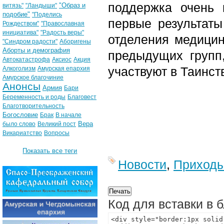
поддержка очень 
"Образ и
витязь"
"Ландыши"
подобие"
"Поделись
первые результаты
Рождеством"
"Православная
инициатива"
"Радость веры"
отделения медицин
"Синдром радости"
Аборигены
Аборты и демография
предыдущих групп
Автокатастрофа
Аксиос
Акция
участвуют в Таинст
Алкоголизм
Амурская епархия
Амурское благочиние
Анонсы
Армия
Бари
Беременность и роды
Благовест
Благотворительность
Богословие
Брак
В начале
Вера
было слово
Великий пост
Викариатство
Вопросы
Показать все теги
Новости
,
Приход
Код для вставки в 