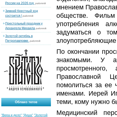
России на 2026 год.
palomnik
мнением Православ
Зимний Крестный ход
обществе. Фильм
состоится !
palomnik
употребления ал
Престольный праздник у
Архангела Михаила
palomnik
задуматься о то
Золотой октябрь в
злоупотребляющие 
Петропавловке.
palomnik
По окончании про
знакомыми. У а
просмотренного
Православной Ц
помолиться за ее 
именами. Иерей Иг
теми, кому нужно б
Облако тегов
Медицинский пер
"Вера и дело"
"Душа"
"Золотой