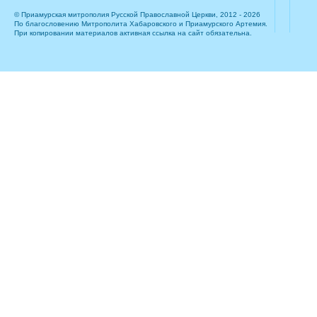
© Приамурская митрополия Русской Православной Церкви, 2012 - 2026
По благословению Митрополита Хабаровского и Приамурского Артемия.
При копировании материалов активная ссылка на сайт обязательна.