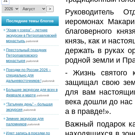
31
>
Руководитель От
иеромонах Макари
Последние темы блогов
благоверного княз
“Храм у озера” – летние
экскурсии в Петропавловский
князь, как и настоя
монастырь
palomnik
держать в руках о
Престольный праздник
Петропавловского
родной земли и Пр
монастыря
palomnik
Поездки по России 2026 –
- Жизнь святого 
специально для
защищал свою земл
дальневосточников !
palomnik
Большие экскурсии для всех в
для вам настоящи
феврале и марте
palomnik
века дошли до нас 
“Татьянин день” – большая
а в правде!».
экскурсия
palomnik
Зимние экскурсии для
Важный подарок ка
паломников
palomnik
находящихся в зон
Идет запись в поездки по