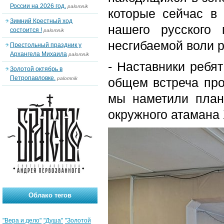
России на 2026 год.
palomnik
которые сейчас в
Зимний Крестный ход
нашего русского
состоится !
palomnik
несгибаемой воли р
Престольный праздник у
Архангела Михаила
palomnik
- Наставники ребят
Золотой октябрь в
Петропавловке.
palomnik
общем встреча про
мы наметили план
окружного атамана 
Облако тегов
"Вера и дело"
"Душа"
"Золотой