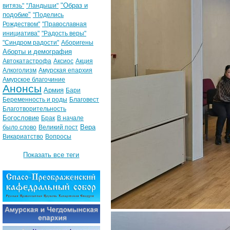
"Образ и
витязь"
"Ландыши"
подобие"
"Поделись
Рождеством"
"Православная
инициатива"
"Радость веры"
"Синдром радости"
Аборигены
Аборты и демография
Автокатастрофа
Аксиос
Акция
Алкоголизм
Амурская епархия
Амурское благочиние
Анонсы
Армия
Бари
Беременность и роды
Благовест
Благотворительность
Богословие
Брак
В начале
Вера
было слово
Великий пост
Викариатство
Вопросы
Показать все теги