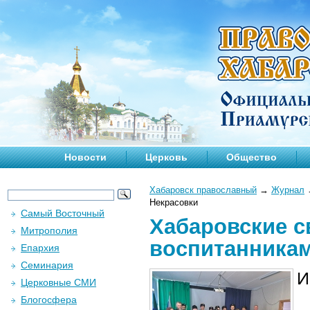
Новости
Церковь
Общество
Хабаровск православный
→
Журнал
Некрасовки
Самый Восточный
Хабаровские с
Митрополия
воспитанникам
Епархия
Семинария
И
Церковные СМИ
Блогосфера