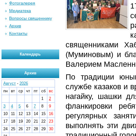
Фотогалерея
1
Медиатека
с
Вопросы священнику
р
Архив
к
Контакты
священниками Ха
(Муминовым) и бла
Календарь
Валерием Масленн
Архив
По традиции юны
Август
-
2026
службе казаков и в
пн
вт
ср
чт
пт
сб
вс
нагайку, шашки д
1
2
фланкировки реб
3
4
5
6
7
8
9
10
11
12
13
14
15
16
регулярных заня
17
18
19
20
21
22
23
выполнять эти дви
24
25
26
27
28
29
30
традиционный голов