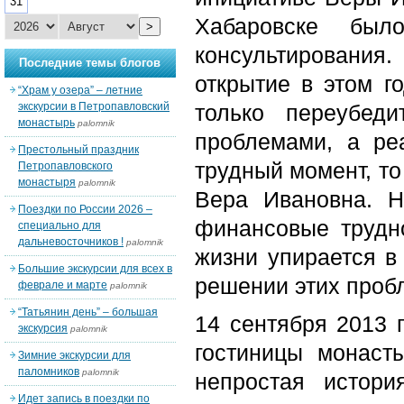
31
Хабаровске был
>
консультирования
Последние темы блогов
открытие в этом г
“Храм у озера” – летние
экскурсии в Петропавловский
только переубед
монастырь
palomnik
проблемами, а ре
Престольный праздник
трудный момент, то
Петропавловского
монастыря
palomnik
Вера Ивановна. Н
Поездки по России 2026 –
финансовые трудн
специально для
дальневосточников !
palomnik
жизни упирается в
Большие экскурсии для всех в
решении этих пробл
феврале и марте
palomnik
“Татьянин день” – большая
14 сентября 2013 
экскурсия
palomnik
гостиницы монаст
Зимние экскурсии для
паломников
palomnik
непростая истори
Идет запись в поездки по