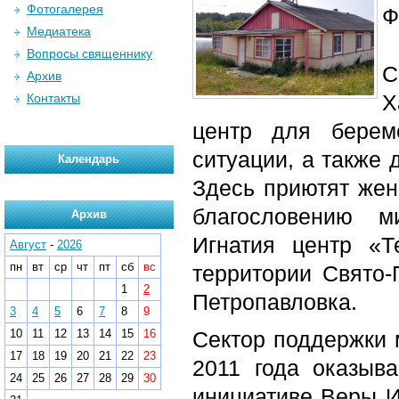
Фотогалерея
Ф
Медиатека
Вопросы священнику
С
Архив
Х
Контакты
центр для берем
ситуации, а также
Календарь
Здесь приютят жен
благословению м
Архив
Игнатия центр «
Август
-
2026
пн
вт
ср
чт
пт
сб
вс
территории Свято-
1
2
Петропавловка.
3
4
5
6
7
8
9
10
11
12
13
14
15
16
Сектор поддержки 
17
18
19
20
21
22
23
2011 года оказыв
24
25
26
27
28
29
30
инициативе Веры И