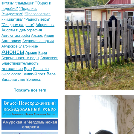
"Образ и
витязь"
"Ландыши"
подобие"
"Поделись
Рождеством"
"Православная
инициатива"
"Радость веры"
"Синдром радости"
Аборигены
Аборты и демография
Автокатастрофа
Аксиос
Акция
Алкоголизм
Амурская епархия
Амурское благочиние
Анонсы
Армия
Бари
Беременность и роды
Благовест
Благотворительность
Богословие
Брак
В начале
Вера
было слово
Великий пост
Викариатство
Вопросы
Показать все теги