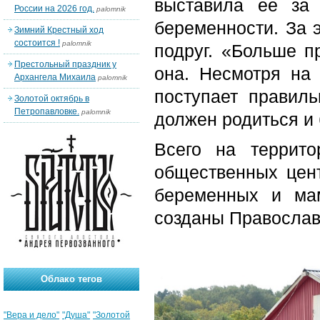
выставила ее за
России на 2026 год.
palomnik
беременности. За 
Зимний Крестный ход
состоится !
palomnik
подруг. «Больше пр
Престольный праздник у
она. Несмотря на 
Архангела Михаила
palomnik
поступает правиль
Золотой октябрь в
Петропавловке.
palomnik
должен родиться и
Всего на террито
общественных цен
беременных и ма
созданы Православ
Облако тегов
"Вера и дело"
"Душа"
"Золотой