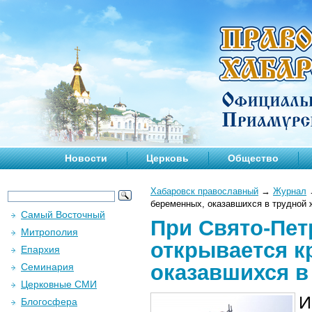
Новости
Церковь
Общество
Хабаровск православный
→
Журнал
беременных, оказавшихся в трудной 
Самый Восточный
При Свято-Пе
Митрополия
открывается к
Епархия
оказавшихся в
Семинария
Церковные СМИ
И
Блогосфера