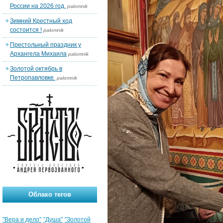
России на 2026 год.
palomnik
Зимний Крестный ход
состоится !
palomnik
Престольный праздник у
Архангела Михаила
palomnik
Золотой октябрь в
Петропавловке.
palomnik
Облако тегов
"Вера и дело"
"Душа"
"Золотой