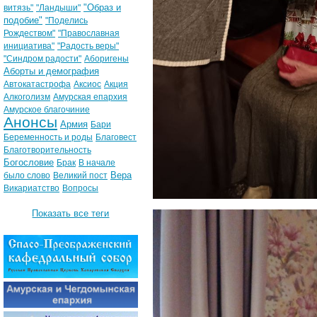
"Образ и
витязь"
"Ландыши"
подобие"
"Поделись
Рождеством"
"Православная
инициатива"
"Радость веры"
"Синдром радости"
Аборигены
Аборты и демография
Автокатастрофа
Аксиос
Акция
Алкоголизм
Амурская епархия
Амурское благочиние
Анонсы
Армия
Бари
Беременность и роды
Благовест
Благотворительность
Богословие
Брак
В начале
Вера
было слово
Великий пост
Викариатство
Вопросы
Показать все теги