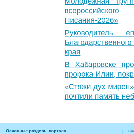
Молодежная груп
всероссийского
Писания-2026»
Руководитель е
Благодарственног
края
В Хабаровске пр
пророка Илии, пок
«Стяжи дух мирен»
почтили память неб
Основные разделы портала
Pra