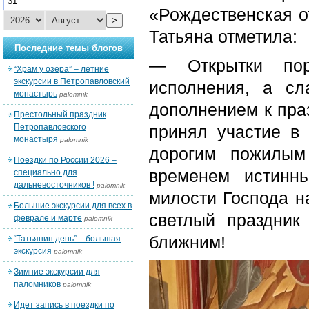
31
«Рождественская о
>
Татьяна отметила:
Последние темы блогов
— Открытки пор
“Храм у озера” – летние
экскурсии в Петропавловский
исполнения, а сл
монастырь
palomnik
дополнением к пра
Престольный праздник
Петропавловского
принял участие в
монастыря
palomnik
дорогим пожилым
Поездки по России 2026 –
временем истинн
специально для
дальневосточников !
palomnik
милости Господа н
Большие экскурсии для всех в
светлый праздник
феврале и марте
palomnik
ближним!
“Татьянин день” – большая
экскурсия
palomnik
Зимние экскурсии для
паломников
palomnik
Идет запись в поездки по