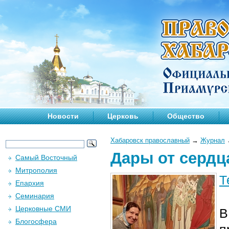
Новости
Церковь
Общество
Хабаровск православный
→
Журнал
Дары от сердц
Самый Восточный
Митрополия
Т
Епархия
Семинария
Церковные СМИ
В
Блогосфера