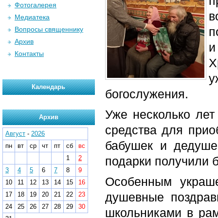
п
Фотогалерея
в
Медиатека
п
Вопросы священнику
Архив
и
Контакты
Х
у
Календарь
богослужения.
Уже несколько ле
Архив
средства для прио
Август
-
2026
бабушек и дедуше
пн
вт
ср
чт
пт
сб
вс
1
2
подарки получили б
3
4
5
6
7
8
9
Особенным украш
10
11
12
13
14
15
16
душевные поздрав
17
18
19
20
21
22
23
24
25
26
27
28
29
30
школьниками в рам