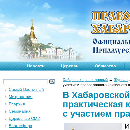
Новости
Церковь
Общество
Хабаровск православный
→
Журнал
участием православного кризисного 
Самый Восточный
В Хабаровской
Митрополия
практическая 
Епархия
с участием пр
Семинария
Церковные СМИ
И
Блогосфера