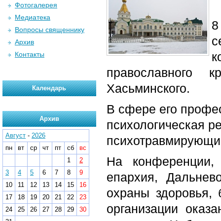
Фотогалерея
Медиатека
8
Вопросы священнику
с
Архив
к
Контакты
православного к
Хасьминского.
Календарь
В сфере его профе
Архив
психологическая р
Август
-
2026
психотравмирующие 
пн
вт
ср
чт
пт
сб
вс
На конференции, 
1
2
3
4
5
6
7
8
9
епархия, Дальнев
10
11
12
13
14
15
16
охраны здоровья, 
17
18
19
20
21
22
23
организации оказ
24
25
26
27
28
29
30