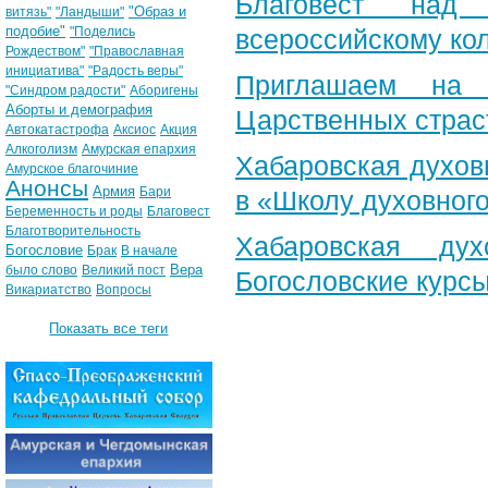
Благовест над
"Образ и
витязь"
"Ландыши"
подобие"
"Поделись
всероссийскому ко
Рождеством"
"Православная
инициатива"
"Радость веры"
Приглашаем на 
"Синдром радости"
Аборигены
Аборты и демография
Царственных страс
Автокатастрофа
Аксиос
Акция
Алкоголизм
Амурская епархия
Хабаровская духов
Амурское благочиние
Анонсы
Армия
Бари
в «Школу духовног
Беременность и роды
Благовест
Благотворительность
Хабаровская ду
Богословие
Брак
В начале
Вера
было слово
Великий пост
Богословские курс
Викариатство
Вопросы
Показать все теги