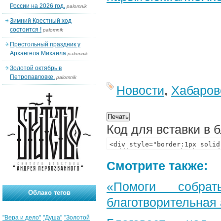
России на 2026 год.
palomnik
Зимний Крестный ход
состоится !
palomnik
Престольный праздник у
Архангела Михаила
palomnik
Золотой октябрь в
Петропавловке.
palomnik
Новости
,
Хабаров
Код для вставки в 
Смотрите также:
«Помоги собра
Облако тегов
благотворительная
"Вера и дело"
"Душа"
"Золотой