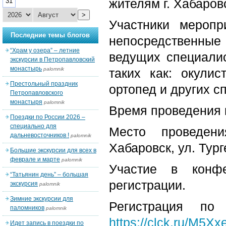
жителям г. Хабаров
31
>
Участники мероп
Последние темы блогов
непосредственные
“Храм у озера” – летние
ведущих специалис
экскурсии в Петропавловский
монастырь
palomnik
таких как: окулист
Престольный праздник
ортопед и других с
Петропавловского
монастыря
palomnik
Время проведения к
Поездки по России 2026 –
специально для
Место проведени
дальневосточников !
palomnik
Хабаровск, ул. Тург
Большие экскурсии для всех в
феврале и марте
palomnik
Участие в конфе
“Татьянин день” – большая
регистрации.
экскурсия
palomnik
Зимние экскурсии для
Регистрация по
паломников
palomnik
https://clck.ru/M5Xx
Идет запись в поездки по