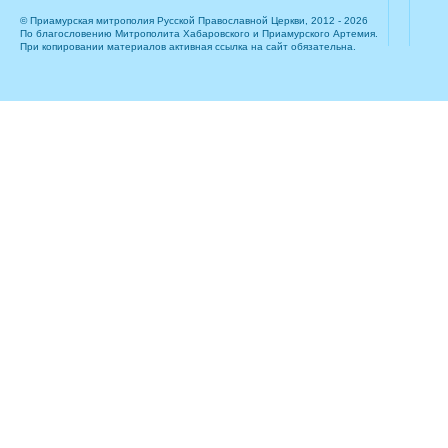
© Приамурская митрополия Русской Православной Церкви, 2012 - 2026
По благословению Митрополита Хабаровского и Приамурского Артемия.
При копировании материалов активная ссылка на сайт обязательна.