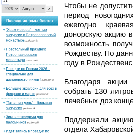
31
Чтобы не допустит
>
период новогодни
Последние темы блогов
ежегодно краева
“Храм у озера” – летние
донорскую акцию в
экскурсии в Петропавловский
монастырь
palomnik
возможность получ
Престольный праздник
Рождеству. По данн
Петропавловского
монастыря
palomnik
году в Рождественс
Поездки по России 2026 –
специально для
дальневосточников !
Благодаря акции
palomnik
Большие экскурсии для всех в
собрать 130 литро
феврале и марте
palomnik
лечебных доз конце
“Татьянин день” – большая
экскурсия
palomnik
Зимние экскурсии для
Поддержали акцию
паломников
palomnik
отдела Хабаровско
Идет запись в поездки по