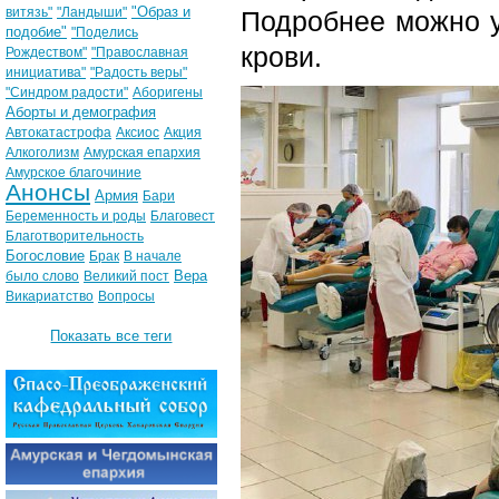
"Образ и
витязь"
"Ландыши"
Подробнее можно у
подобие"
"Поделись
крови.
Рождеством"
"Православная
инициатива"
"Радость веры"
"Синдром радости"
Аборигены
Аборты и демография
Автокатастрофа
Аксиос
Акция
Алкоголизм
Амурская епархия
Амурское благочиние
Анонсы
Армия
Бари
Беременность и роды
Благовест
Благотворительность
Богословие
Брак
В начале
Вера
было слово
Великий пост
Викариатство
Вопросы
Показать все теги