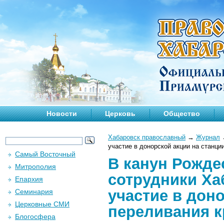
Новости
Церковь
Общество
Хабаровск православный
→
Журнал
участие в донорской акции на станци
Самый Восточный
В канун Рожде
Митрополия
сотрудники Ха
Епархия
участие в дон
Семинария
Церковные СМИ
переливания 
Блогосфера