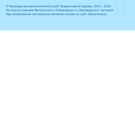
© Приамурская митрополия Русской Православной Церкви, 2012 - 2026
По благословению Митрополита Хабаровского и Приамурского Артемия.
При копировании материалов активная ссылка на сайт обязательна.