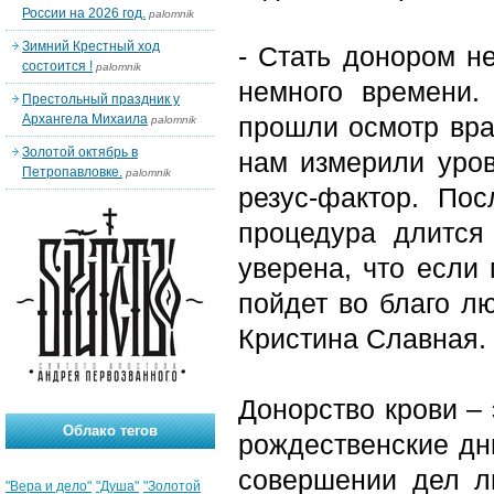
России на 2026 год.
palomnik
Зимний Крестный ход
- Стать донором н
состоится !
palomnik
немного времени.
Престольный праздник у
Архангела Михаила
прошли осмотр вра
palomnik
Золотой октябрь в
нам измерили уров
Петропавловке.
palomnik
резус-фактор. По
процедура длится
уверена, что если 
пойдет во благо лю
Кристина Славная.
Донорство крови –
Облако тегов
рождественские дн
совершении дел л
"Вера и дело"
"Душа"
"Золотой