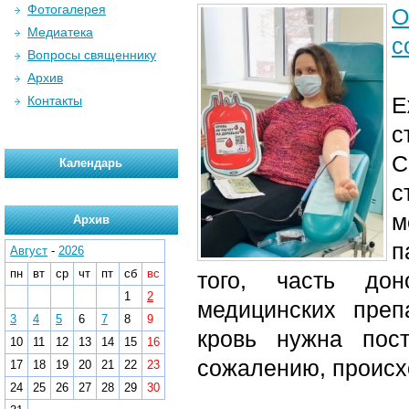
Фотогалерея
О
Медиатека
с
Вопросы священнику
Архив
Е
Контакты
с
С
Календарь
с
м
Архив
п
Август
-
2026
пн
вт
ср
чт
пт
сб
вс
того, часть дон
1
2
медицинских преп
3
4
5
6
7
8
9
кровь нужна пос
10
11
12
13
14
15
16
сожалению, происх
17
18
19
20
21
22
23
24
25
26
27
28
29
30