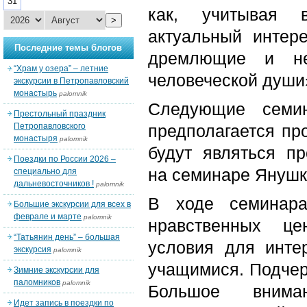
31
как, учитывая в
>
актуальный интере
Последние темы блогов
дремлющие и неи
“Храм у озера” – летние
человеческой души»
экскурсии в Петропавловский
монастырь
palomnik
Следующие семин
Престольный праздник
Петропавловского
предполагается про
монастыря
palomnik
будут являться п
Поездки по России 2026 –
на семинаре Янушк
специально для
дальневосточников !
palomnik
В ходе семинара
Большие экскурсии для всех в
феврале и марте
palomnik
нравственных це
“Татьянин день” – большая
условия для инте
экскурсия
palomnik
учащимися. Подчерк
Зимние экскурсии для
паломников
palomnik
Большое внима
Идет запись в поездки по