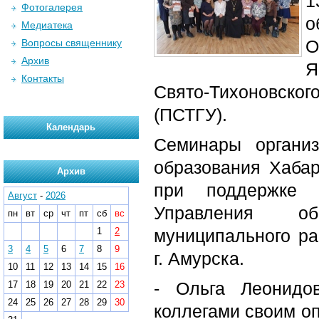
1
Фотогалерея
о
Медиатека
О
Вопросы священнику
Архив
Я
Контакты
Свято-Тихоновск
(ПСТГУ).
Календарь
Семинары организ
образования Хаба
Архив
при поддержке 
Август
-
2026
Управления об
пн
вт
ср
чт
пт
сб
вс
1
2
муниципального ра
3
4
5
6
7
8
9
г. Амурска.
10
11
12
13
14
15
16
- Ольга Леонидо
17
18
19
20
21
22
23
24
25
26
27
28
29
30
коллегами своим о