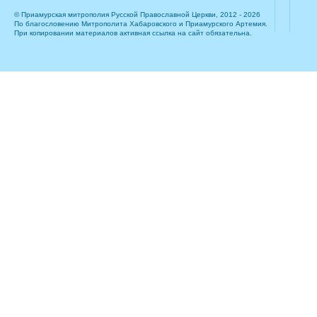
© Приамурская митрополия Русской Православной Церкви, 2012 - 2026
По благословению Митрополита Хабаровского и Приамурского Артемия.
При копировании материалов активная ссылка на сайт обязательна.