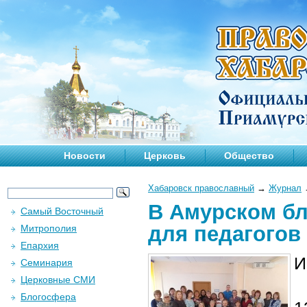
Новости
Церковь
Общество
Хабаровск православный
→
Журнал
В Амурском б
Самый Восточный
для педагого
Митрополия
Епархия
И
Семинария
Церковные СМИ
Блогосфера