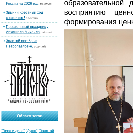
образовательной 
России на 2026 год.
palomnik
восприятию ценн
Зимний Крестный ход
состоится !
palomnik
формирования ценн
Престольный праздник у
Архангела Михаила
palomnik
Золотой октябрь в
Петропавловке.
palomnik
Облако тегов
"Вера и дело"
"Душа"
"Золотой