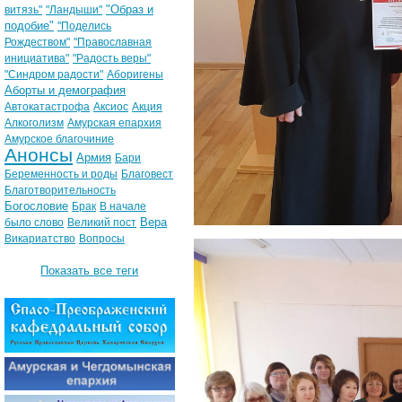
"Образ и
витязь"
"Ландыши"
подобие"
"Поделись
Рождеством"
"Православная
инициатива"
"Радость веры"
"Синдром радости"
Аборигены
Аборты и демография
Автокатастрофа
Аксиос
Акция
Алкоголизм
Амурская епархия
Амурское благочиние
Анонсы
Армия
Бари
Беременность и роды
Благовест
Благотворительность
Богословие
Брак
В начале
Вера
было слово
Великий пост
Викариатство
Вопросы
Показать все теги