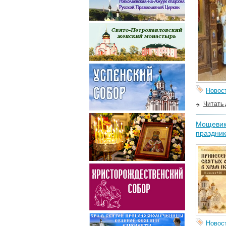
Новос
Читать
Мощевик 
праздник
Новос