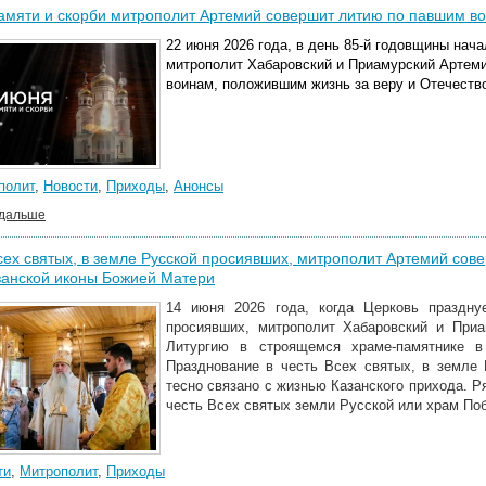
амяти и скорби митрополит Артемий совершит литию по павшим в
22 июня 2026 года, в день 85-й годовщины нач
митрополит Хабаровский и Приамурский Артем
воинам, положившим жизнь за веру и Отечеств
полит
,
Новости
,
Приходы
,
Анонсы
 дальше
сех святых, в земле Русской просиявших, митрополит Артемий сов
занской иконы Божией Матери
14 июня 2026 года, когда Церковь праздну
просиявших, митрополит Хабаровский и При
Литургию в строящемся храме-памятнике в
Празднование в честь Всех святых, в земле 
тесно связано с жизнью Казанского прихода. 
честь Всех святых земли Русской или храм По
ти
,
Митрополит
,
Приходы