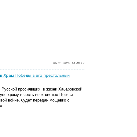
06.06.2026, 14:49:17
в Храм Победы в его престольный
ле Русской просиявших, в жизни Хабаровской
уся храму в честь всех святых Церкви
вой войне, будет передан мощевик с
х.