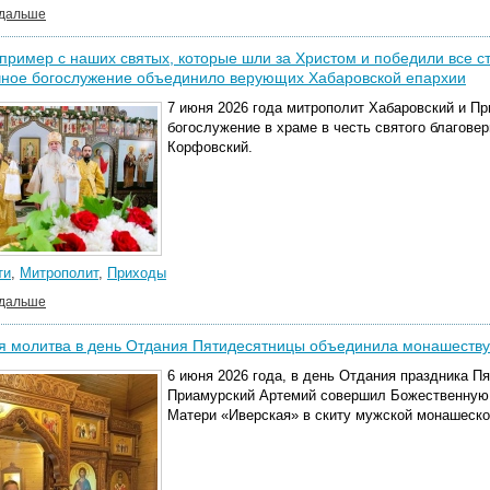
 дальше
пример с наших святых, которые шли за Христом и победили все с
чное богослужение объединило верующих Хабаровской епархии
7 июня 2026 года митрополит Хабаровский и П
богослужение в храме в честь святого благовер
Корфовский.
ти
,
Митрополит
,
Приходы
 дальше
я молитва в день Отдания Пятидесятницы объединила монашеств
6 июня 2026 года, в день Отдания праздника П
Приамурский Артемий совершил Божественную 
Матери «Иверская» в скиту мужской монашеск