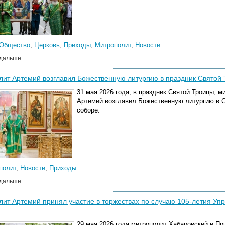
Общество
,
Церковь
,
Приходы
,
Митрополит
,
Новости
 дальше
ит Артемий возглавил Божественную литургию в праздник Святой 
31 мая 2026 года, в праздник Святой Троицы, 
Артемий возглавил Божественную литургию в
соборе.
полит
,
Новости
,
Приходы
 дальше
ит Артемий принял участие в торжествах по случаю 105-летия У
29 мая 2026 года митрополит Хабаровский и П