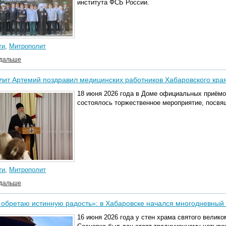
института ФСБ России.
ти
,
Митрополит
 дальше
ит Артемий поздравил медицинских работников Хабаровского кр
18 июня 2026 года в Доме официальных приёмо
состоялось торжественное мероприятие, посвя
ти
,
Митрополит
 дальше
 обретаю истинную радость»: в Хабаровске начался многодневный
16 июня 2026 года у стен храма святого велик