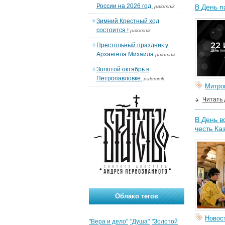
России на 2026 год.
В День п
palomnik
Зимний Крестный ход
состоится !
palomnik
Престольный праздник у
Архангела Михаила
palomnik
Золотой октябрь в
Петропавловке.
palomnik
Митро
Читать
В День в
честь Ка
Облако тегов
Новос
"Вера и дело"
"Душа"
"Золотой