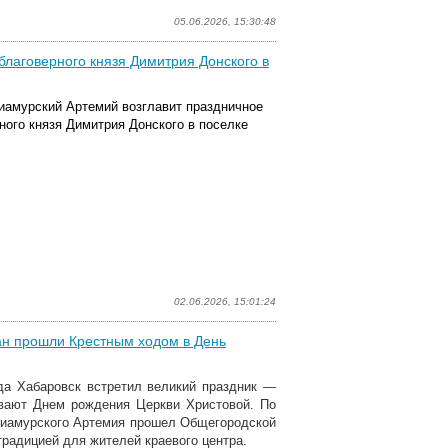
05.06.2026, 15:30:48
благоверного князя Димитрия Донского в
риамурский Артемий возглавит праздничное
ного князя Димитрия Донского в поселке
02.06.2026, 15:01:24
чан прошли Крестным ходом в День
да Хабаровск встретил великий праздник —
вают Днем рождения Церкви Христовой. По
риамурского Артемия прошел Общегородской
радицией для жителей краевого центра.