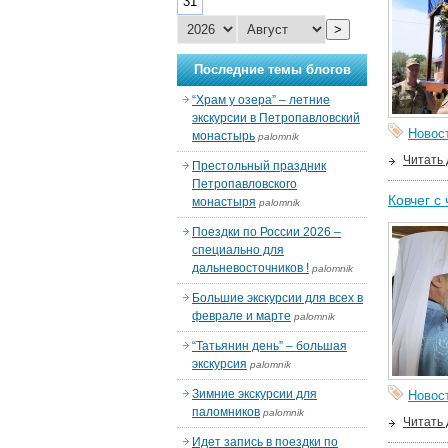
31
>
Последние темы блогов
“Храм у озера” – летние
экскурсии в Петропавловский
Новос
монастырь
palomnik
Читать
Престольный праздник
Петропавловского
Ковчег с
монастыря
palomnik
Поездки по России 2026 –
специально для
дальневосточников !
palomnik
Большие экскурсии для всех в
феврале и марте
palomnik
“Татьянин день” – большая
экскурсия
palomnik
Зимние экскурсии для
Новос
паломников
palomnik
Читать
Идет запись в поездки по