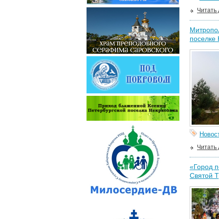
Читать
Митропол
поселке
Новос
Читать
«Город п
Святой 