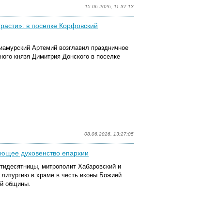
15.06.2026, 11:37:13
трасти»: в поселке Корфовский
риамурский Артемий возглавил праздничное
ного князя Димитрия Донского в поселке
08.06.2026, 13:27:05
ующее духовенство епархии
ятидесятницы, митрополит Хабаровский и
литургию в храме в честь иконы Божией
ой общины.