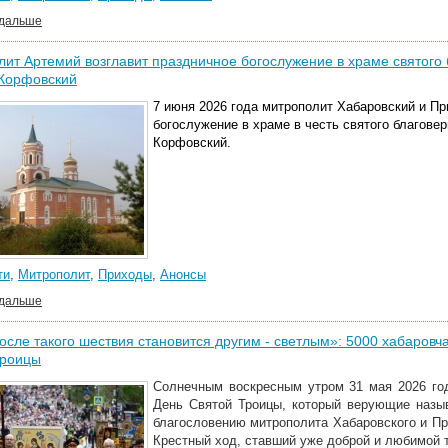
 дальше
ит Артемий возглавит праздничное богослужение в храме святого 
 Корфовский
7 июня 2026 года митрополит Хабаровский и П
богослужение в храме в честь святого благовер
Корфовский.
ти
,
Митрополит
,
Приходы
,
Анонсы
 дальше
осле такого шествия становится другим - светлым»: 5000 хабаров
Троицы
Солнечным воскресным утром 31 мая 2026 го
День Святой Троицы, который верующие назы
благословению митрополита Хабаровского и П
Крестный ход, ставший уже доброй и любимой т