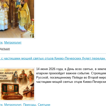
ти
,
Митрополит
 дальше
с частицами мощей святых отцов Киево-Печерских будет передан 
14 июня 2026 года, в День всех святых, в зем
епархии произойдет важное событие. Строящем
Русской, посвященному Победе во Второй миро
частицами мощей святых отцов Киево-Печерски
ти
,
Митрополит
,
Приходы
,
Святыни