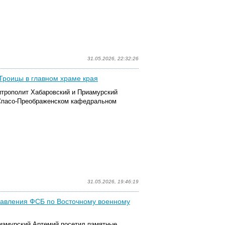
31.05.2026, 22:32:26
Троицы в главном храме края
митрополит Хабаровский и Приамурский
 Спасо-Преображенском кафедральном
31.05.2026, 19:46:19
правления ФСБ по Восточному военному
риамурский Артемий посетил памятные