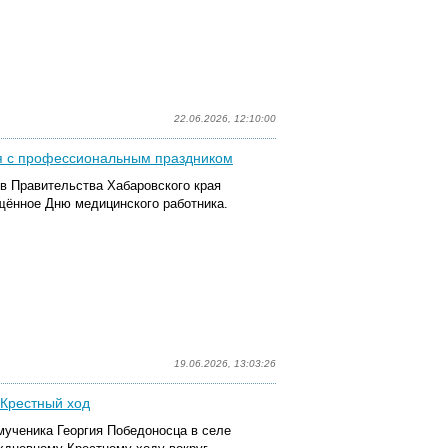
22.06.2026, 12:10:00
ая с профессиональным праздником
в Правительства Хабаровского края
щённое Дню медицинского работника.
19.06.2026, 13:03:26
 Крестный ход
омученика Георгия Победоносца в селе