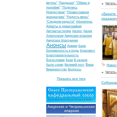
"Образ и
витязь"
"Ландыши"
Читать
подобие"
"Поделись
Рождеством"
"Православная
«Берите 
инициатива"
"Радость веры"
праздни
"Синдром радости"
Аборигены
Аборты и демография
Автокатастрофа
Аксиос
Акция
Алкоголизм
Амурская епархия
Амурское благочиние
Анонсы
Армия
Бари
Беременность и роды
Благовест
Благотворительность
Богословие
Брак
В начале
Вера
было слово
Великий пост
Новос
Викариатство
Вопросы
Читать
Показать все теги
Соборна