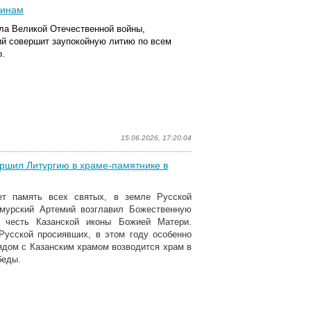
оинам
ала Великой Отечественной войны,
ий совершит заупокойную литию по всем
о.
15.06.2026, 17:20:04
ершил Литургию в храме-памятнике в
ет память всех святых, в земле Русской
амурский Артемий возглавил Божественную
 честь Казанской иконы Божией Матери.
Русской просиявших, в этом году особенно
Рядом с Казанским храмом возводится храм в
беды.