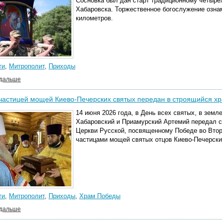
Сосновка был дан старт традиционному четыре
Хабаровска. Торжественное богослужение озна
километров.
ти
,
Митрополит
,
Приходы
 дальше
 частицей мощей Киево-Печерских святых передан в строящийся х
14 июня 2026 года, в День всех святых, в зем
Хабаровский и Приамурский Артемий передал с
Церкви Русской, посвященному Победе во Втор
частицами мощей святых отцов Киево-Печерски
ти
,
Митрополит
,
Приходы
,
Храм Победы
 дальше