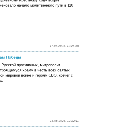
хдневному Крестному ходу вокруг
меновало начало молитвенного пути в 110
17.06.2026, 13:25:58
рам Победы
ле Русской просиявших, митрополит
троящемуся храму в честь всех святых
ой мировой войне и героям СВО, ковчег с
х.
16.06.2026, 12:22:11