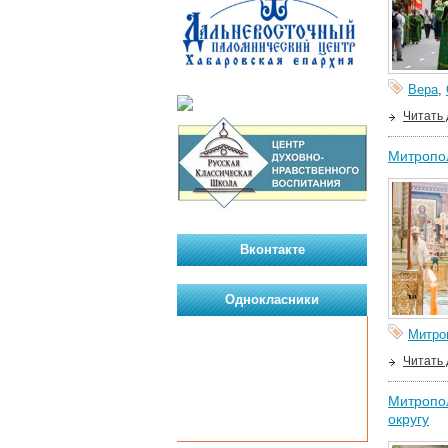
Вера
,
Читать
Митропол
Вконтакте
Однокласники
Митро
Читать
Митропол
округу