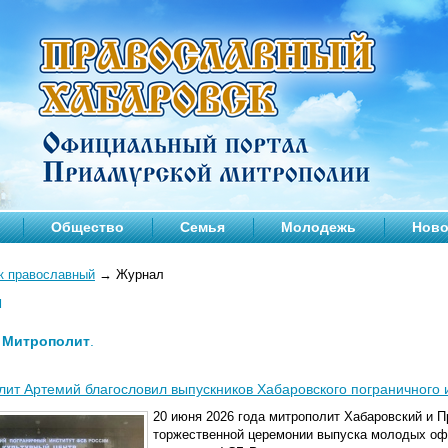
Общество
Семья
Молодежь
Ново
к православный
→
Журнал
л
—
Митрополит
.
ит Артемий благословил выпускников Хабаровского пограничного 
20 июня 2026 года митрополит Хабаровский и 
торжественной церемонии выпуска молодых оф