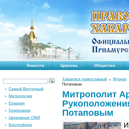
Новости
Церковь
Общество
Хабаровск православный
→
Журнал
Потаповым
Самый Восточный
Митрополит А
Митрополия
Рукоположения
Епархия
Потаповым
Семинария
Церковные СМИ
И
Блогосфера