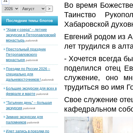
31
Во время Божестве
>
Таинство Рукоп
Последние темы блогов
Хабаровской духов
“Храм у озера” – летние
Евгений родом из А
экскурсии в Петропавловский
монастырь
palomnik
лет трудился в алт
Престольный праздник
Петропавловского
- Хочется всегда б
монастыря
palomnik
поделился отец Ев
Поездки по России 2026 –
специально для
служение, оно мн
дальневосточников !
palomnik
трудиться во имя Го
Большие экскурсии для всех в
феврале и марте
palomnik
Свое служение оте
“Татьянин день” – большая
кафедральном соб
экскурсия
palomnik
Зимние экскурсии для
паломников
palomnik
Идет запись в поездки по