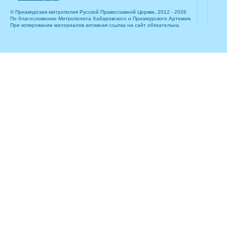
© Приамурская митрополия Русской Православной Церкви, 2012 - 2026
По благословению Митрополита Хабаровского и Приамурского Артемия.
При копировании материалов активная ссылка на сайт обязательна.