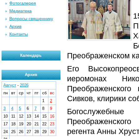
Фотогалерея
Медиатека
1
Вопросы священнику
П
Архив
Х
Контакты
Преображенском к
Календарь
Его Высокопреос
Архив
иеромонах Нико
Август
-
2026
Преображенского 
пн
вт
ср
чт
пт
сб
вс
Сивков, клирики со
1
2
3
4
5
6
7
8
9
Богослужебные
10
11
12
13
14
15
16
Преображенского
17
18
19
20
21
22
23
регента Анны Хруст
24
25
26
27
28
29
30