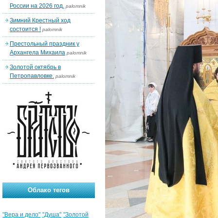
России на 2026 год.
palomnik
Зимний Крестный ход
состоится !
palomnik
Престольный праздник у
Архангела Михаила
palomnik
Золотой октябрь в
Петропавловке.
palomnik
Облако тегов
"Вера и дело"
"Душа"
"Золотой