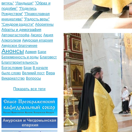
"Образ и
витязь"
"Ландыши"
подобие"
"Поделись
Рождеством"
"Православная
инициатива"
"Радость веры"
"Синдром радости"
Аборигены
Аборты и демография
Автокатастрофа
Аксиос
Акция
Алкоголизм
Амурская епархия
Амурское благочиние
Анонсы
Армия
Бари
Беременность и роды
Благовест
Благотворительность
Богословие
Брак
В начале
Вера
было слово
Великий пост
Викариатство
Вопросы
Показать все теги