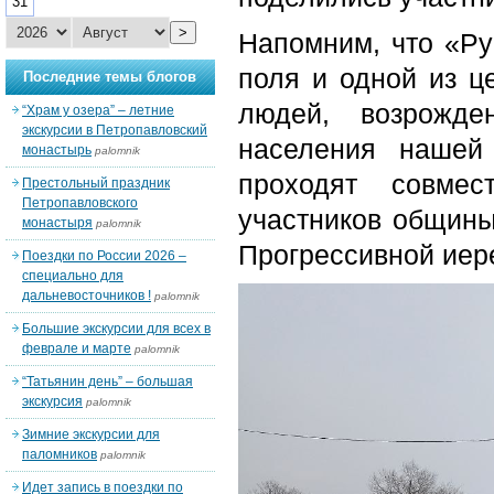
31
>
Напомним, что «Ру
поля и одной из ц
Последние темы блогов
людей, возрожде
“Храм у озера” – летние
экскурсии в Петропавловский
населения нашей
монастырь
palomnik
проходят совмес
Престольный праздник
Петропавловского
участников общины
монастыря
palomnik
Прогрессивной иер
Поездки по России 2026 –
специально для
дальневосточников !
palomnik
Большие экскурсии для всех в
феврале и марте
palomnik
“Татьянин день” – большая
экскурсия
palomnik
Зимние экскурсии для
паломников
palomnik
Идет запись в поездки по