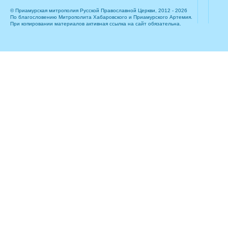
© Приамурская митрополия Русской Православной Церкви, 2012 - 2026
По благословению Митрополита Хабаровского и Приамурского Артемия.
При копировании материалов активная ссылка на сайт обязательна.