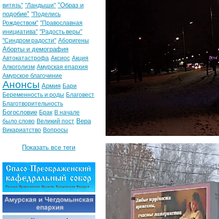
"Образ и
витязь"
"Ландыши"
подобие"
"Поделись
Рождеством"
"Православная
инициатива"
"Радость веры"
"Синдром радости"
Аборигены
Аборты и демография
Автокатастрофа
Аксиос
Акция
Алкоголизм
Амурская епархия
Амурское благочиние
Анонсы
Армия
Бари
Беременность и роды
Благовест
Благотворительность
Богословие
Брак
В начале
Вера
было слово
Великий пост
Викариатство
Вопросы
Показать все теги