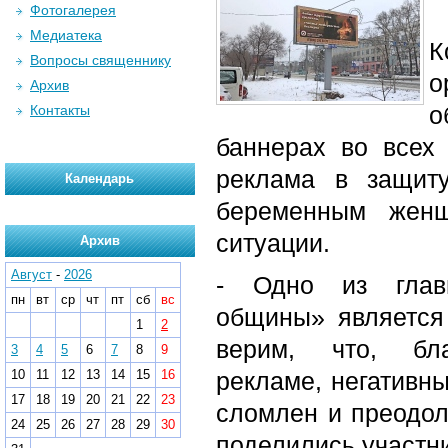
Фотогалерея
Медиатека
К
Вопросы священнику
о
Архив
о
Контакты
баннерах во всех
реклама в защит
Календарь
беременным женщ
ситуации.
Архив
Август
-
2026
- Одно из главн
пн
вт
ср
чт
пт
сб
вс
общины» является
1
2
верим, что, б
3
4
5
6
7
8
9
10
11
12
13
14
15
16
рекламе, негативны
17
18
19
20
21
22
23
сломлен и преодолё
24
25
26
27
28
29
30
поделились участн