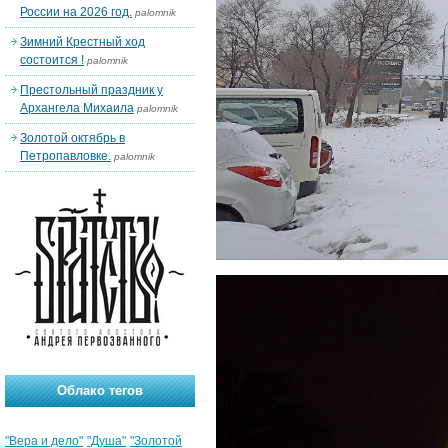
России на 2026 год.
palomnik
Зимний Крестный ход
состоится !
palomnik
Престольный праздник у
Архангела Михаила
palomnik
Золотой октябрь в
Петропавловке.
palomnik
Облако тегов
"Вера и дело"
"Душа"
"Золотой