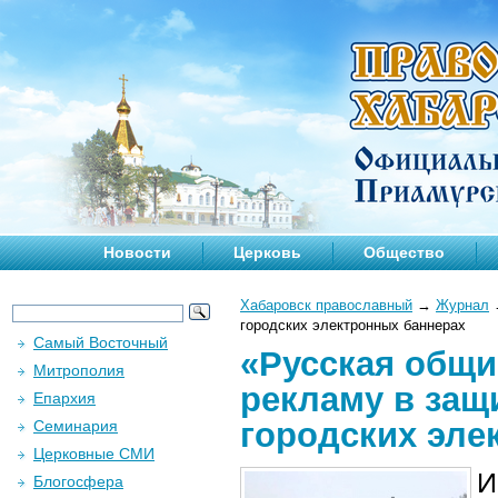
Новости
Церковь
Общество
Хабаровск православный
→
Журнал
городских электронных баннерах
Самый Восточный
«Русская общи
Митрополия
рекламу в защ
Епархия
городских эле
Семинария
Церковные СМИ
И
Блогосфера