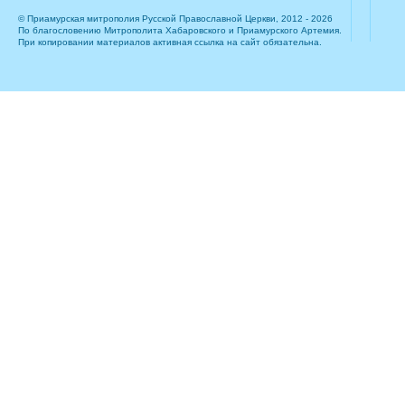
© Приамурская митрополия Русской Православной Церкви, 2012 - 2026
По благословению Митрополита Хабаровского и Приамурского Артемия.
При копировании материалов активная ссылка на сайт обязательна.