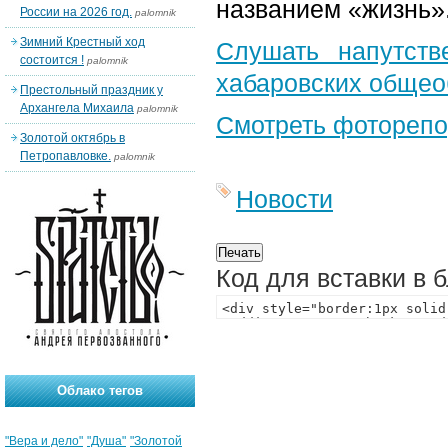
названием «жизнь»
России на 2026 год.
palomnik
Зимний Крестный ход
Слушать напутств
состоится !
palomnik
хабаровских общео
Престольный праздник у
Архангела Михаила
palomnik
Смотреть фотореп
Золотой октябрь в
Петропавловке.
palomnik
Новости
Код для вставки в 
Облако тегов
"Вера и дело"
"Душа"
"Золотой