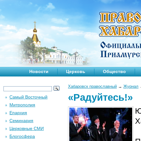
Новости
Церковь
Общество
Хабаровск православный
→
Журнал
«Радуйтесь!»
Самый Восточный
Митрополия
Ю
Епархия
Х
Семинария
Церковные СМИ
Блогосфера