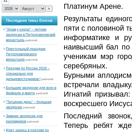
31
Платинум Арене.
>
Результаты единого
Последние темы блогов
пяти с половиной т
“Храм у озера” – летние
экскурсии в Петропавловский
информатике и рус
монастырь
palomnik
наивысший бал по 
Престольный праздник
Петропавловского
ученикам мэр горо
монастыря
palomnik
серебряных.
Поездки по России 2026 –
Бурными аплодисм
специально для
дальневосточников !
palomnik
встречали владыку
Большие экскурсии для всех в
Игнатий призывал:
феврале и марте
palomnik
воскресшего Иисус
“Татьянин день” – большая
экскурсия
palomnik
Последний звонок
Зимние экскурсии для
паломников
palomnik
Теперь ребят жде
Идет запись в поездки по