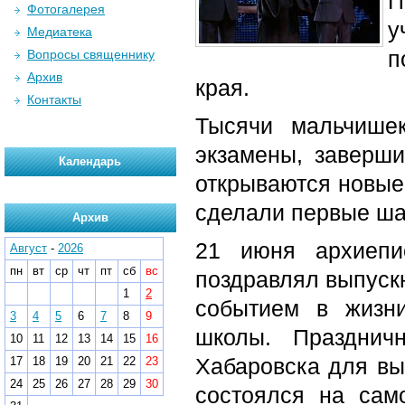
П
Фотогалерея
у
Медиатека
п
Вопросы священнику
Архив
края.
Контакты
Тысячи мальчише
экзамены, заверши
Календарь
открываются новые 
сделали первые ша
Архив
21 июня архиепи
Август
-
2026
пн
вт
ср
чт
пт
сб
вс
поздравлял выпуск
1
2
событием в жизн
3
4
5
6
7
8
9
школы. Празднич
10
11
12
13
14
15
16
Хабаровска для вы
17
18
19
20
21
22
23
24
25
26
27
28
29
30
состоялся на сам