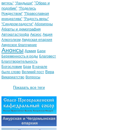
"Образ и
витязь"
"Ландыши"
подобие"
"Поделись
Рождеством"
"Православная
инициатива"
"Радость веры"
"Синдром радости"
Аборигены
Аборты и демография
Автокатастрофа
Аксиос
Акция
Алкоголизм
Амурская епархия
Амурское благочиние
Анонсы
Армия
Бари
Беременность и роды
Благовест
Благотворительность
Богословие
Брак
В начале
Вера
было слово
Великий пост
Викариатство
Вопросы
Показать все теги