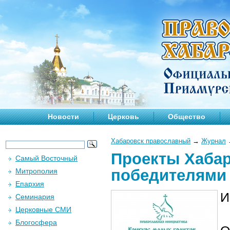
Новости
Церковь
Общество
Хабаровск православный
→
Журнал
Проекты Хабар
Самый Восточный
победителями 
Митрополия
Епархия
И
Семинария
Церковные СМИ
Блогосфера