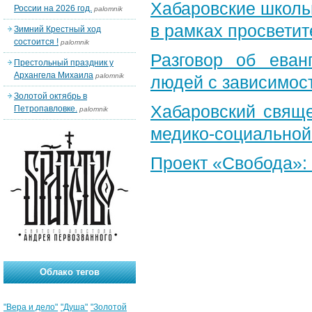
Хабаровские школь
России на 2026 год.
palomnik
в рамках просветит
Зимний Крестный ход
состоится !
palomnik
Разговор об еван
Престольный праздник у
Архангела Михаила
palomnik
людей с зависимос
Золотой октябрь в
Хабаровский свяще
Петропавловке.
palomnik
медико-социальной
Проект «Свобода»
Облако тегов
"Вера и дело"
"Душа"
"Золотой