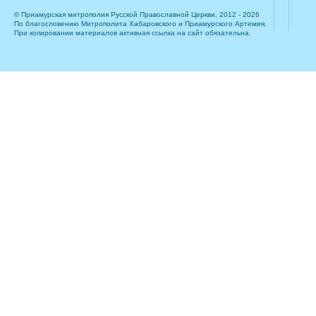
© Приамурская митрополия Русской Православной Церкви, 2012 - 2026
По благословению Митрополита Хабаровского и Приамурского Артемия.
При копировании материалов активная ссылка на сайт обязательна.