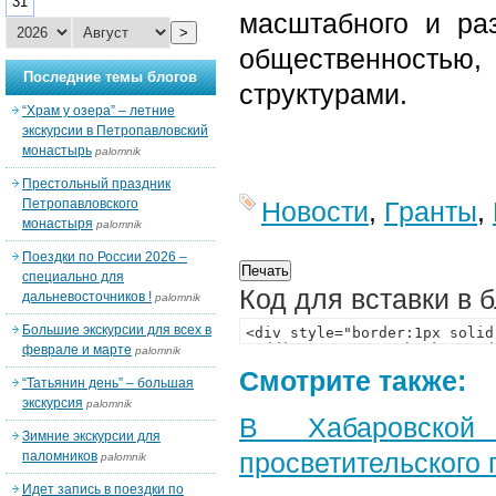
31
масштабного и ра
>
общественностью
Последние темы блогов
структурами.
“Храм у озера” – летние
экскурсии в Петропавловский
монастырь
palomnik
Престольный праздник
Петропавловского
Новости
,
Гранты
,
монастыря
palomnik
Поездки по России 2026 –
специально для
Код для вставки в 
дальневосточников !
palomnik
Большие экскурсии для всех в
феврале и марте
palomnik
Смотрите также:
“Татьянин день” – большая
экскурсия
palomnik
В Хабаровской
Зимние экскурсии для
просветительского
паломников
palomnik
Идет запись в поездки по