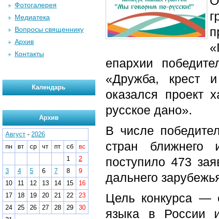
О
Фотогалерея
г
Медиатека
Вопросы священнику
Архив
«
Контакты
епархии победите
«Дружба, крест 
Календарь
оказался проект 
русское дано».
Архив
В числе победител
Август
-
2026
стран ближнего 
пн
вт
ср
чт
пт
сб
вс
1
2
поступило 473 зая
3
4
5
6
7
8
9
дальнего зарубежь
10
11
12
13
14
15
16
Цель конкурса — 
17
18
19
20
21
22
23
24
25
26
27
28
29
30
языка в России 