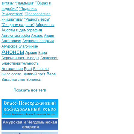
"Образ и
витязь"
"Ландыши"
подобие"
"Поделись
Рождеством"
"Православная
инициатива"
"Радость веры"
"Синдром радости"
Аборигены
Аборты и демография
Автокатастрофа
Аксиос
Акция
Алкоголизм
Амурская епархия
Амурское благочиние
Анонсы
Армия
Бари
Беременность и роды
Благовест
Благотворительность
Богословие
Брак
В начале
Вера
было слово
Великий пост
Викариатство
Вопросы
Показать все теги