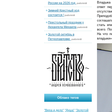
Владыка 
России на 2026 год.
palomnik
ответ пе
Зимний Крестный ход
отсутств
состоится !
palomnik
Преподоб
соглашат
Престольный праздник у
стать еп
Архангела Михаила
palomnik
всего. По
На что п
Золотой октябрь в
владыки»
Петропавловке.
palomnik
Облако тегов
"Вера и дело"
"Душа"
"Золотой