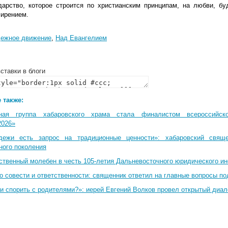
ударство, которое строится по христианским принципам, на любви, б
мирением.
ежное движение
,
Над Евангелием
ставки в блоги
 также:
ная группа хабаровского храма стала финалистом всероссийско
2026»
дежи есть запрос на традиционные ценности»: хабаровский свящ
ного поколения
ственный молебен в честь 105-летия Дальневосточного юридического и
о совести и ответственности: священник ответил на главные вопросы по
и спорить с родителями?»: иерей Евгений Волков провел открытый диал