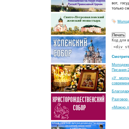
вот, гос
только с
Молод
Код для в
Смотрите
Молодеж
Писания-
«У моло
современ
Благодар
Разговор 
«Можно л