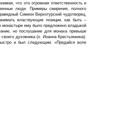
нимая, что это огромная ответственность и
твенные люди. Примеры смирения, полного
Праведный Симеон Верхотурский чудотворец,
анимать властвующие позиции, как быть –
 в монастыре ему было предложено владыкой
елание, но послушание для монаха превыше
 своего духовника (о. Иоанна Крестьянкина).
 быстро и был следующим: «Предайся воле