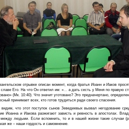
вангельском отрывке описан момент, когда братья Иоанн и Иаков прося
 славе Его. На что Он ответил им: «… а дать сесть у Меня по правую ст
овано» (Мк. 10:40). Что значит уготовано? Это предначертано, определен
сный принимает всех, кто готов трудиться ради своего спасения.
 видим, что этот поступок сынов Зеведеевых вызвал негодование сре
ие Иоанна и Иакова разжигают зависть и ревность в апостолах. Влад
 между людьми. Если вспомнить, то и в нашей жизни такие случаи (р
кая же – наши гордость и самомнение.