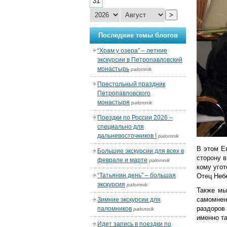
31
>
Последние темы блогов
“Храм у озера” – летние
экскурсии в Петропавловский
монастырь
palomnik
Престольный праздник
Петропавловского
монастыря
palomnik
Поездки по России 2026 –
специально для
дальневосточников !
palomnik
В этом Е
Большие экскурсии для всех в
сторону в
феврале и марте
palomnik
кому угот
“Татьянин день” – большая
Отец Небе
экскурсия
palomnik
Также мы
самомнен
Зимние экскурсии для
раздоров
паломников
palomnik
именно та
Идет запись в поездки по