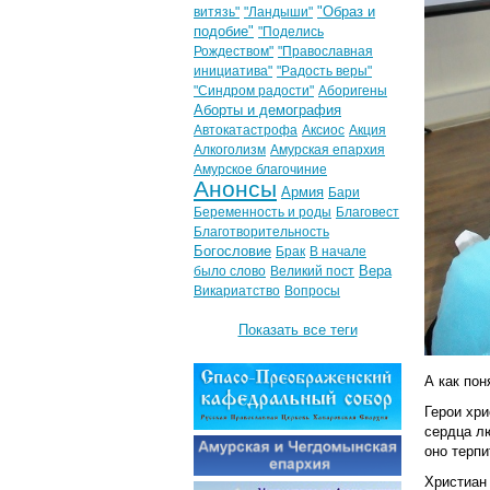
"Образ и
витязь"
"Ландыши"
подобие"
"Поделись
Рождеством"
"Православная
инициатива"
"Радость веры"
"Синдром радости"
Аборигены
Аборты и демография
Автокатастрофа
Аксиос
Акция
Алкоголизм
Амурская епархия
Амурское благочиние
Анонсы
Армия
Бари
Беременность и роды
Благовест
Благотворительность
Богословие
Брак
В начале
Вера
было слово
Великий пост
Викариатство
Вопросы
Показать все теги
А как пон
Герои хр
сердца л
оно терпи
Христиан