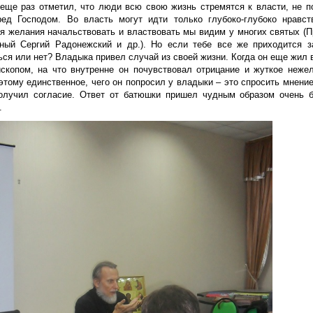
еще раз отметил, что люди всю свою жизнь стремятся к власти, не по
ред Господом. Во власть могут идти только глубоко-глубоко нравс
ия желания начальствовать и властвовать мы видим у многих святых (
ный Сергий Радонежский и др.). Но если тебе все же приходится з
ься или нет? Владыка привел случай из своей жизни. Когда он еще жил
ископом, на что внутренне он почувствовал отрицание и жуткое неж
этому единственное, чего он попросил у владыки – это спросить мнение
олучил согласие. Ответ от батюшки пришел чудным образом очень
.