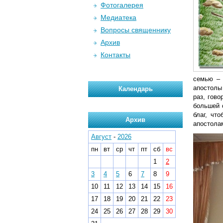
Фотогалерея
Медиатека
Вопросы священнику
Архив
Контакты
семью – 
апостолы
Календарь
раз, гово
большей 
благ, чт
Архив
апостола
Август
-
2026
пн
вт
ср
чт
пт
сб
вс
1
2
3
4
5
6
7
8
9
10
11
12
13
14
15
16
17
18
19
20
21
22
23
24
25
26
27
28
29
30