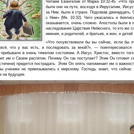
Читаем Евангелие от Марка 10:32-45. «Что п
были они на пути, восходя в Иерусалим, Иисус
за Ним, были в страхе. Подозвав двенадцать, 
с Ним» (Мк. 10:32). Чего ужасались и боялис
оказывается, очень сложно. Апостолы были в 
наследования Царствия Небесного, то кто же с
имения, и родителей, и братьев, и жен, и дете
«Что почувствовали бы вы сейчас, если бы я
всё, что у вас есть, и последовать за мной?», — поинтересовался 
 прибывали в очень тяжелом состоянии. А Иисус Христос, вместо того,
рит им о Своем распятии. Почему Он так поступает? Этим Он готовит с
степени) придется пострадать. Этим Он опять напоминает им о важност
обы ученики не привязывались к мирскому. Господь знает, что сейчас
м на будущее.