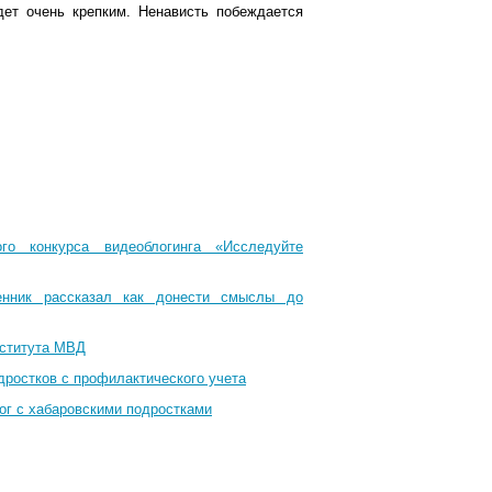
удет очень крепким. Ненависть побеждается
го конкурса видеоблогинга «Исследуйте
енник рассказал как донести смыслы до
нститута МВД
дростков с профилактического учета
ог с хабаровскими подростками