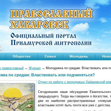
Общество
Семья
Молодежь
Ново
к православный
→
Журнал
→
Молодежка по средам: Властвовать или п
жка по средам: Властвовать или подчиняться?
Отдел по работе с молодежью Хабаровской епа
Сегодняшнее наше обсуждение Евангельског
предыдущего. Тогда мы говорили о богатстве, т
две из наиболее распространенных «ловуше
властными хотят быть почти все уже с детства.