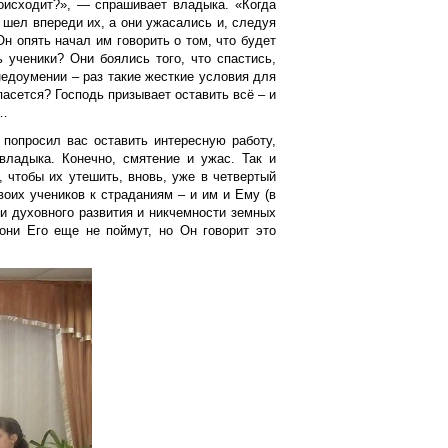
роисходит?», — спрашивает владыка. «Когда
 шел впереди их, а они ужасались и, следуя
Он опять начал им говорить о том, что будет
ь ученики? Они боялись того, что спастись,
недоумении – раз такие жесткие условия для
пасется? Господь призывает оставить всё – и
й…
 попросил вас оставить интересную работу,
владыка. Конечно, смятение и ужас. Так и
 чтобы их утешить, вновь, уже в четвертый
воих учеников к страданиям – и им и Ему (в
и духовного развития и никчемности земных
 они Его еще не поймут, но Он говорит это