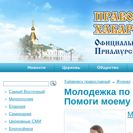
Новости
Церковь
Общество
Хабаровск православный
→
Журнал
Молодежка по 
Самый Восточный
Помоги моему
Митрополия
Епархия
М
Семинария
Церковные СМИ
Блогосфера