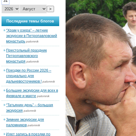
31
>
Последние темы блогов
“Храм у озера” – летние
экскурсии в Петропавловский
монастырь
palomnik
Престольный праздник
Петропавловского
монастыря
palomnik
Поездки по России 2026 –
специально для
дальневосточников !
palomnik
Большие экскурсии для всех в
феврале и марте
palomnik
“Татьянин день” – большая
экскурсия
palomnik
Зимние экскурсии для
паломников
palomnik
Идет запись в поездки по