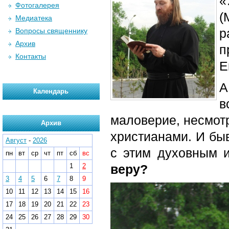
«
Фотогалерея
(
Медиатека
р
Вопросы священнику
Архив
Контакты
Е
А
Календарь
в
маловерие, несмотр
Архив
христианами. И бы
Август
-
2026
с этим духовным
пн
вт
ср
чт
пт
сб
вс
1
2
веру?
3
4
5
6
7
8
9
10
11
12
13
14
15
16
17
18
19
20
21
22
23
24
25
26
27
28
29
30