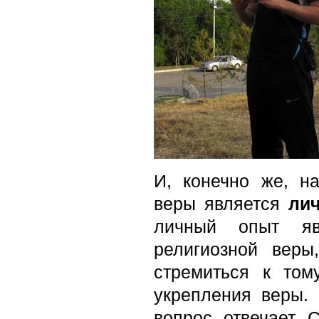
И, конечно же, н
веры является
ли
личный опыт яв
религиозной веры
стремиться к том
укрепления веры.
вопрос отвечает 