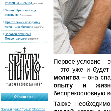
России на 2026 год.
palomnik
Зимний Крестный ход
состоится !
palomnik
Престольный праздник у
Архангела Михаила
palomnik
Золотой октябрь в
Петропавловке.
palomnik
Первое условие – 
– это уже и буде
молитва
– она спа
опыту и жизн
беспрекословную в
Облако тегов
Также необходим
"Вера и дело"
"Душа"
"Золотой