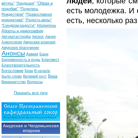
людей
, которые см
"Образ и
витязь"
"Ландыши"
есть молодежка. И 
подобие"
"Поделись
Рождеством"
"Православная
есть, несколько ра
инициатива"
"Радость веры"
"Синдром радости"
Аборигены
Аборты и демография
Автокатастрофа
Аксиос
Акция
Алкоголизм
Амурская епархия
Амурское благочиние
Анонсы
Армия
Бари
Беременность и роды
Благовест
Благотворительность
Богословие
Брак
В начале
Вера
было слово
Великий пост
Викариатство
Вопросы
Показать все теги