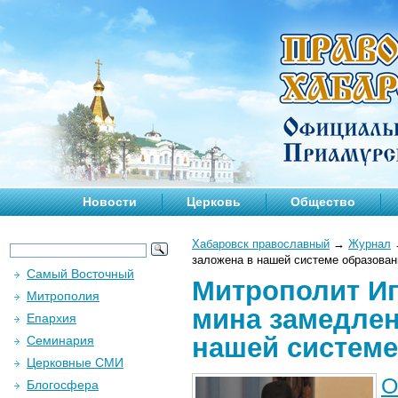
Новости
Церковь
Общество
Хабаровск православный
→
Журнал
заложена в нашей системе образован
Самый Восточный
Митрополит Иг
Митрополия
мина замедлен
Епархия
нашей системе
Семинария
Церковные СМИ
О
Блогосфера