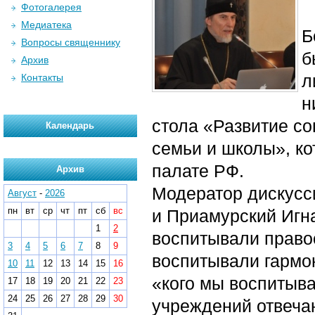
Фотогалерея
Медиатека
Б
Вопросы священнику
б
Архив
л
Контакты
н
стола «Развитие со
Календарь
семьи и школы», к
палате РФ.
Архив
Модератор дискусс
Август
-
2026
пн
вт
ср
чт
пт
сб
вс
и Приамурский Игна
1
2
воспитывали правос
3
4
5
6
7
8
9
воспитывали гармон
10
11
12
13
14
15
16
«кого мы воспитыв
17
18
19
20
21
22
23
24
25
26
27
28
29
30
учреждений отвеча