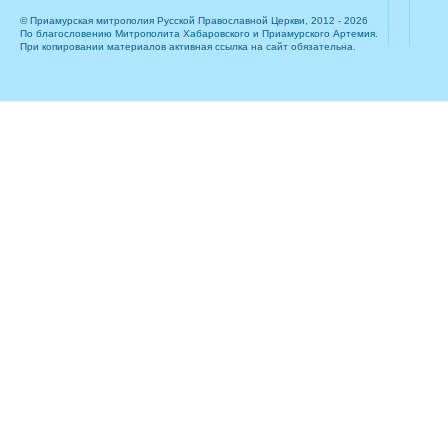
© Приамурская митрополия Русской Православной Церкви, 2012 - 2026
По благословению Митрополита Хабаровского и Приамурского Артемия.
При копировании материалов активная ссылка на сайт обязательна.