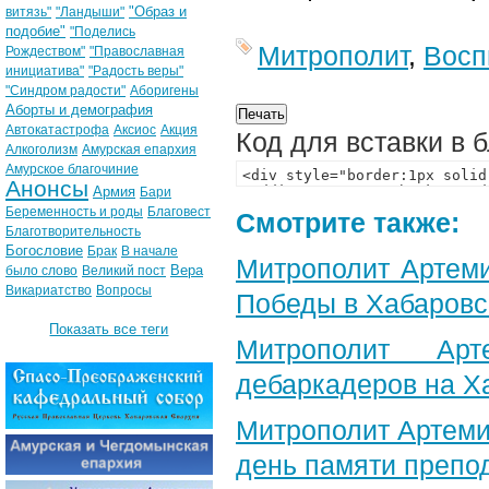
"Образ и
витязь"
"Ландыши"
подобие"
"Поделись
Митрополит
,
Восп
Рождеством"
"Православная
инициатива"
"Радость веры"
"Синдром радости"
Аборигены
Аборты и демография
Автокатастрофа
Аксиос
Акция
Код для вставки в 
Алкоголизм
Амурская епархия
Амурское благочиние
Анонсы
Армия
Бари
Беременность и роды
Благовест
Смотрите также:
Благотворительность
Богословие
Брак
В начале
Митрополит Артеми
Вера
было слово
Великий пост
Викариатство
Вопросы
Победы в Хабаровс
Показать все теги
Митрополит Арт
дебаркадеров на Х
Митрополит Артеми
день памяти препо