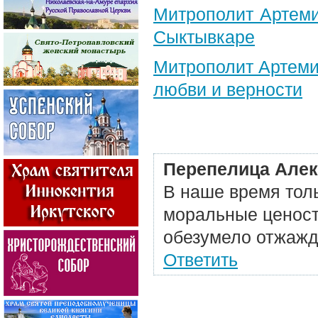
Митрополит Артеми
Сыктывкаре
Митрополит Артеми
любви и верности
Перепелица Але
В наше время тол
моральные ценост
обезумело отжажд
Ответить