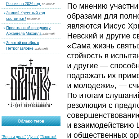
России на 2026 год.
По мнению участни
palomnik
Зимний Крестный ход
образами для полн
состоится !
palomnik
являются Иисус Хр
Престольный праздник у
Архангела Михаила
Невский и другие с
palomnik
Золотой октябрь в
«Сама жизнь святы
Петропавловке.
palomnik
стойкость в испыта
и другие — способн
подражать их приме
и молодежи», — сч
По итогам слушани
резолюция с предл
совершенствованию
Облако тегов
и взаимодействию Ц
и общественных ор
"Вера и дело"
"Душа"
"Золотой