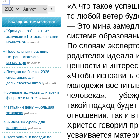
31
«А что такое успеш
>
то любой ветер буд
Последние темы блогов
— Это мина замедл
“Храм у озера” – летние
системе образован
экскурсии в Петропавловский
монастырь
palomnik
По словам эксперто
Престольный праздник
родителях идеала 
Петропавловского
монастыря
palomnik
ценности и интерес
Поездки по России 2026 –
«Чтобы исправить 
специально для
дальневосточников !
молодежи воспитыв
palomnik
Большие экскурсии для всех в
человека», — убежд
феврале и марте
palomnik
такой подход будет
“Татьянин день” – большая
экскурсия
отношении, так и в
palomnik
Зимние экскурсии для
Христос говорил п
паломников
palomnik
усваивается матер
Идет запись в поездки по