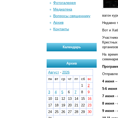
Фотогалерея
Медиатека
вагон кур
Вопросы священнику
Архив
Недавно 
Контакты
Вот и Ха
Участник
Крестных
Календарь
организо
На время
семинари
Архив
Программ
Август
-
2026
Отправл
пн
вт
ср
чт
пт
сб
вс
4 июня
–
1
2
5-6 июня
3
4
5
6
7
8
9
7 июня
- 
10
11
12
13
14
15
16
8 июня
- 
17
18
19
20
21
22
23
9 июня
- 
24
25
26
27
28
29
30