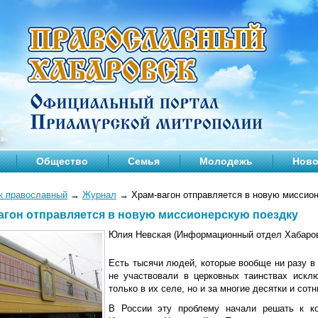
Общество
Семья
Молодежь
Ново
к православный
→
Журнал
→
Храм-вагон отправляется в новую миссио
агон отправляется в новую миссионерскую поездку
Юлия Невская (Информационный отдел Хабаров
Есть тысячи людей, которые вообще ни разу в
не участвовали в церковных таинствах искл
только в их селе, но и за многие десятки и сотн
В России эту проблему начали решать к ко