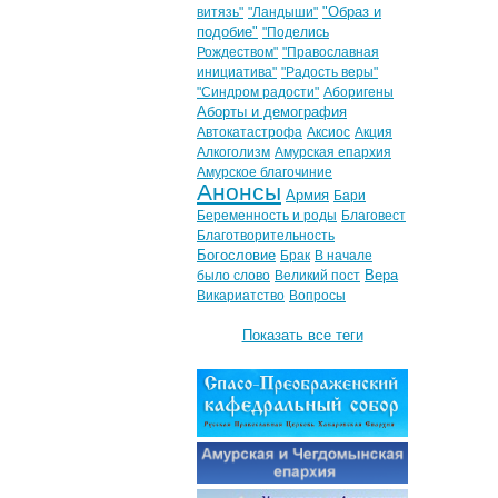
"Образ и
витязь"
"Ландыши"
подобие"
"Поделись
Рождеством"
"Православная
инициатива"
"Радость веры"
"Синдром радости"
Аборигены
Аборты и демография
Автокатастрофа
Аксиос
Акция
Алкоголизм
Амурская епархия
Амурское благочиние
Анонсы
Армия
Бари
Беременность и роды
Благовест
Благотворительность
Богословие
Брак
В начале
Вера
было слово
Великий пост
Викариатство
Вопросы
Показать все теги