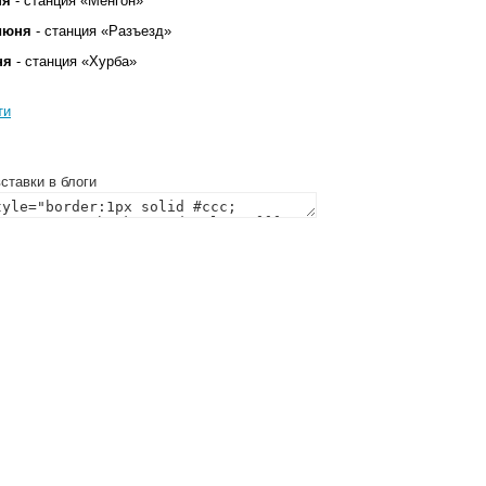
ня
- станция «Менгон»
 июня
- станция «Разъезд»
ня
- станция «Хурба»
ти
ставки в блоги