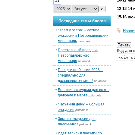
10-11 ию
31
12-13-14
>
15-16 ию
Последние темы блогов
“Храм у озера” – летние
Новос
экскурсии в Петропавловский
монастырь
palomnik
Престольный праздник
Код для в
Петропавловского
монастыря
palomnik
Поездки по России 2026 –
специально для
дальневосточников !
palomnik
Большие экскурсии для всех в
феврале и марте
palomnik
“Татьянин день” – большая
экскурсия
palomnik
Зимние экскурсии для
паломников
palomnik
Идет запись в поездки по