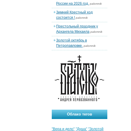
России на 2026 год.
palomnik
Зимний Крестный ход
состоится !
palomnik
Престольный праздник у
Архангела Михаила
palomnik
Золотой октябрь в
Петропавловке.
palomnik
Облако тегов
"Вера и дело"
"Душа"
"Золотой