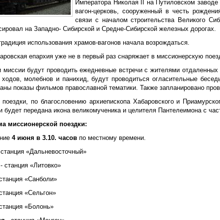
Императора Николая II на Путиловском заводе
вагон-церковь, сооруженный в честь рождени
связи с началом строительства Великого Сиб
сировал на Западно- Сибирской и Средне-Сибирской железных дорогах.
традиция использования храмов-вагонов начала возрождаться.
баровская епархия уже не в первый раз снаряжает в миссионерскую поез
и миссии будут проводить ежедневные встречи с жителями отдаленных 
 ходов, молебнов и панихид, будут проводиться огласительные бесед
ваны показы фильмов православной тематики. Также запланировано пров
 поездки, по благословению архиепископа Хабаровского и Приамурско
и будет передана икона великомученика и целителя Пантелеимона с час
а миссионерской поездки:
ение
4 июня в 3.10. часов
по местному времени.
 станция «Дальневосточный»
- станция «Литовко»
станция «Санболи»
станция «Сельгон»
станция «Болонь»