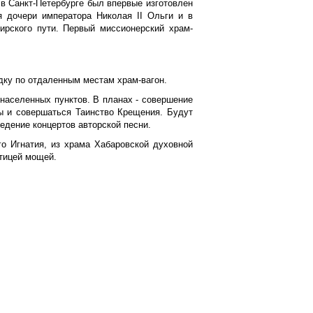
 в Санкт-Петербурге был впервые изготовлен
я дочери императора Николая II Ольги и в
ирского пути. Первый миссионерский храм-
дку по отдаленным местам храм-вагон.
населенных пунктов. В планах - совершение
ы и совершаться Таинство Крещения. Будут
едение концертов авторской песни.
го Игнатия, из храма Хабаровской духовной
тицей мощей.