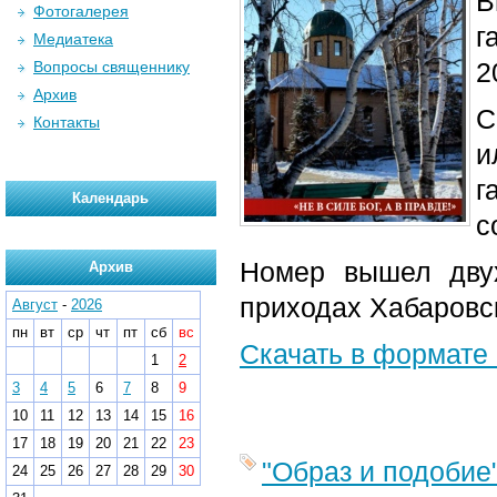
В
Фотогалерея
г
Медиатека
2
Вопросы священнику
Архив
С
Контакты
и
г
Календарь
с
Номер вышел дву
Архив
приходах Хабаровс
Август
-
2026
пн
вт
ср
чт
пт
сб
вс
Скачать в формате
1
2
3
4
5
6
7
8
9
10
11
12
13
14
15
16
17
18
19
20
21
22
23
"Образ и подобие
24
25
26
27
28
29
30