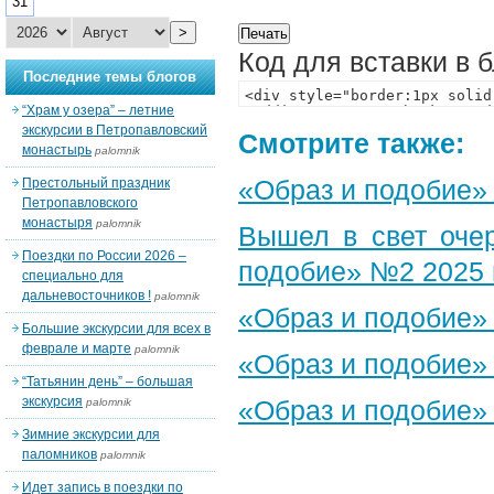
31
>
Код для вставки в 
Последние темы блогов
“Храм у озера” – летние
экскурсии в Петропавловский
Смотрите также:
монастырь
palomnik
«Образ и подобие»
Престольный праздник
Петропавловского
монастыря
palomnik
Вышел в свет оче
Поездки по России 2026 –
подобие» №2 2025 
специально для
дальневосточников !
palomnik
«Образ и подобие»
Большие экскурсии для всех в
феврале и марте
palomnik
«Образ и подобие»
“Татьянин день” – большая
экскурсия
«Образ и подобие»
palomnik
Зимние экскурсии для
паломников
palomnik
Идет запись в поездки по