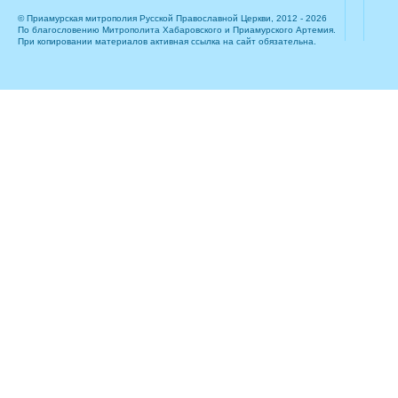
© Приамурская митрополия Русской Православной Церкви, 2012 - 2026
По благословению Митрополита Хабаровского и Приамурского Артемия.
При копировании материалов активная ссылка на сайт обязательна.