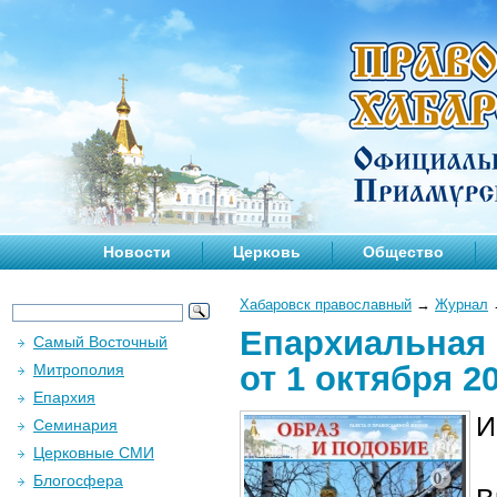
Новости
Церковь
Общество
Хабаровск православный
→
Журнал
Епархиальная 
Самый Восточный
от 1 октября 2
Митрополия
Епархия
И
Семинария
Церковные СМИ
Блогосфера