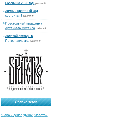
России на 2026 год.
palomnik
Зимний Крестный ход
состоится !
palomnik
Престольный праздник у
Архангела Михаила
palomnik
Золотой октябрь в
Петропавловке.
palomnik
Облако тегов
"Вера и дело"
"Душа"
"Золотой