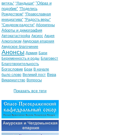
"Образ и
витязь"
"Ландыши"
подобие"
"Поделись
Рождеством"
"Православная
инициатива"
"Радость веры"
"Синдром радости"
Аборигены
Аборты и демография
Автокатастрофа
Аксиос
Акция
Алкоголизм
Амурская епархия
Амурское благочиние
Анонсы
Армия
Бари
Беременность и роды
Благовест
Благотворительность
Богословие
Брак
В начале
Вера
было слово
Великий пост
Викариатство
Вопросы
Показать все теги