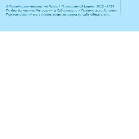
© Приамурская митрополия Русской Православной Церкви, 2012 - 2026
По благословению Митрополита Хабаровского и Приамурского Артемия.
При копировании материалов активная ссылка на сайт обязательна.