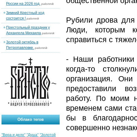
общественной орга
России на 2026 год.
palomnik
Зимний Крестный ход
Рубили дрова для
состоится !
palomnik
Престольный праздник у
Люди, которым к
Архангела Михаила
palomnik
справиться с тяжел
Золотой октябрь в
Петропавловке.
palomnik
- Наши работники
когда-то столкн
организация. Они
предоставили во
работу. По моим 
временем сами стар
бы в благодарно
Облако тегов
совершенно незнак
"Вера и дело"
"Душа"
"Золотой