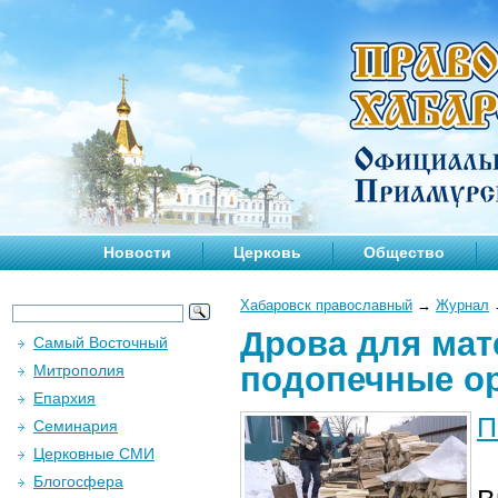
Новости
Церковь
Общество
Хабаровск православный
→
Журнал
Дрова для мат
Самый Восточный
подопечные о
Митрополия
Епархия
П
Семинария
Церковные СМИ
Блогосфера