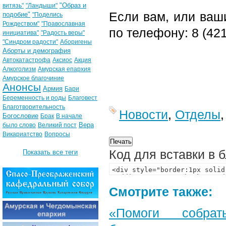
"Образ и
витязь"
"Ландыши"
Если вам, или ваш
подобие"
"Поделись
Рождеством"
"Православная
по телефону: 8 (421
инициатива"
"Радость веры"
"Синдром радости"
Аборигены
Аборты и демография
Автокатастрофа
Аксиос
Акция
Алкоголизм
Амурская епархия
Амурское благочиние
Анонсы
Армия
Бари
Беременность и роды
Благовест
Благотворительность
Новости
,
Отделы
Богословие
Брак
В начале
Вера
было слово
Великий пост
Викариатство
Вопросы
Код для вставки в 
Показать все теги
Смотрите также:
«Помоги собра