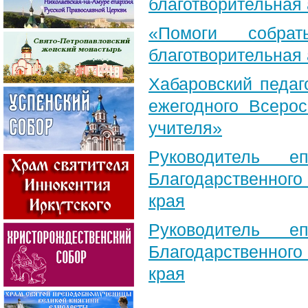
благотворительная
«Помоги собра
благотворительная
Хабаровский педаг
ежегодного Всерос
учителя»
Руководитель е
Благодарственног
края
Руководитель е
Благодарственног
края