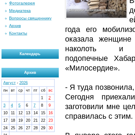
В
Фотогалерея
д
Медиатека
е
Вопросы священнику
Архив
года его мобилиз
Контакты
оказала женщине 
наколоть и
Календарь
подопечные Хабар
«Милосердие».
Архив
Август
-
2026
- Я туда позвонила
пн
вт
ср
чт
пт
сб
вс
Сегодня приехал
1
2
заготовили мне це
3
4
5
6
7
8
9
10
11
12
13
14
15
16
справилась с этим.
17
18
19
20
21
22
23
24
25
26
27
28
29
30