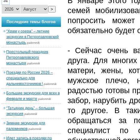
В январе этого г
31
семей мобилизов
>
попросить может
Последние темы блогов
обязательно будет 
“Храм у озера” – летние
экскурсии в Петропавловский
монастырь
palomnik
- Сейчас очень в
Престольный праздник
Петропавловского
друга. Для многи
монастыря
palomnik
матери, жены, ко
Поездки по России 2026 –
специально для
мужское плечо, 
дальневосточников !
palomnik
радостью готовы п
Большие экскурсии для всех в
забор, нарубить др
феврале и марте
palomnik
“Татьянин день” – большая
то другое. В так
экскурсия
palomnik
обращаться за п
Зимние экскурсии для
специалист по с
паломников
palomnik
Идет запись в поездки по