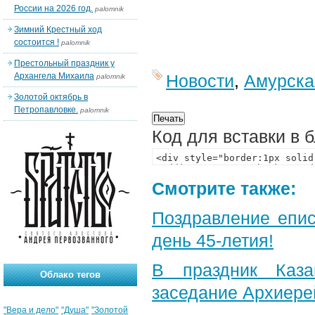
России на 2026 год.
palomnik
Зимний Крестный ход
состоится !
palomnik
Престольный праздник у
Архангела Михаила
Новости
,
Амурска
palomnik
Золотой октябрь в
Петропавловке.
palomnik
Код для вставки в 
Смотрите также:
Поздравление епи
день 45-летия!
В праздник Каза
Облако тегов
заседание Архиере
"Вера и дело"
"Душа"
"Золотой