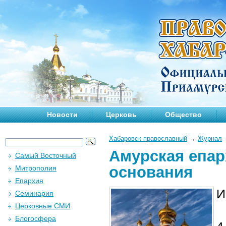
Новости
Церковь
Общество
Хабаровск православный
→
Журнал
Амурская епар
Самый Восточный
основания
Митрополия
Епархия
И
Семинария
Церковные СМИ
Блогосфера