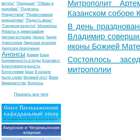
Митрополит Арте
"Образ и
витязь"
"Ландыши"
подобие"
"Поделись
Казанском соборе 
Рождеством"
"Православная
инициатива"
"Радость веры"
В день празднован
"Синдром радости"
Аборигены
Аборты и демография
Владимир совершил
Автокатастрофа
Аксиос
Акция
Алкоголизм
Амурская епархия
иконы Божией Мате
Амурское благочиние
Анонсы
Армия
Бари
Состоялось засе
Беременность и роды
Благовест
Благотворительность
митрополии
Богословие
Брак
В начале
Вера
было слово
Великий пост
Викариатство
Вопросы
Показать все теги