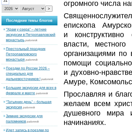
31
огромного числа на
>
Священнослужит
Последние темы блогов
епископа Амурск
“Храм у озера” – летние
и конструктивно 
экскурсии в Петропавловский
монастырь
palomnik
власти, местного
Престольный праздник
организациями по 
Петропавловского
монастыря
palomnik
помощи социально
Поездки по России 2026 –
и духовно-нравств
специально для
дальневосточников !
palomnik
Амуре, Комсомольс
Большие экскурсии для всех в
Прославляя и благ
феврале и марте
palomnik
желаем всем христ
“Татьянин день” – большая
экскурсия
palomnik
душевного мира 
Зимние экскурсии для
начинаниях.
паломников
palomnik
Идет запись в поездки по