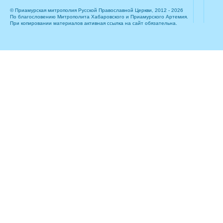
© Приамурская митрополия Русской Православной Церкви, 2012 - 2026
По благословению Митрополита Хабаровского и Приамурского Артемия.
При копировании материалов активная ссылка на сайт обязательна.