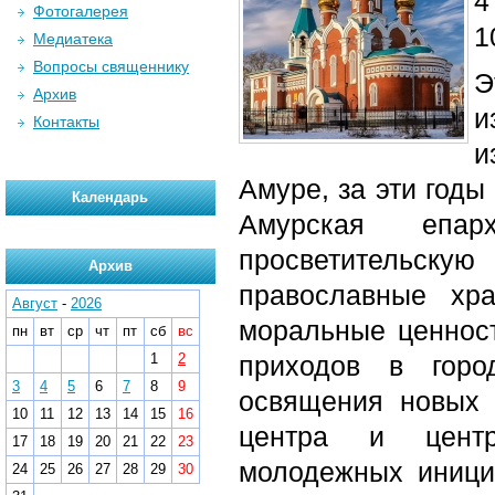
4
Фотогалерея
1
Медиатека
Вопросы священнику
Э
Архив
и
Контакты
и
Амуре, за эти годы
Календарь
Амурская епар
просветительску
Архив
православные хр
Август
-
2026
моральные ценност
пн
вт
ср
чт
пт
сб
вс
1
2
приходов в горо
3
4
5
6
7
8
9
освящения новых х
10
11
12
13
14
15
16
центра и центр
17
18
19
20
21
22
23
молодежных иници
24
25
26
27
28
29
30