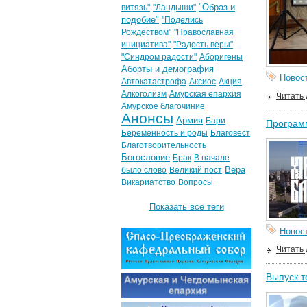
"Образ и
витязь"
"Ландыши"
подобие"
"Поделись
Рождеством"
"Православная
инициатива"
"Радость веры"
"Синдром радости"
Аборигены
Аборты и демография
Новос
Автокатастрофа
Аксиос
Акция
Алкоголизм
Амурская епархия
Читать
Амурское благочиние
Анонсы
Армия
Бари
Программ
Беременность и роды
Благовест
Благотворительность
Богословие
Брак
В начале
Вера
было слово
Великий пост
Викариатство
Вопросы
Показать все теги
Новос
Читать
Выпуск т