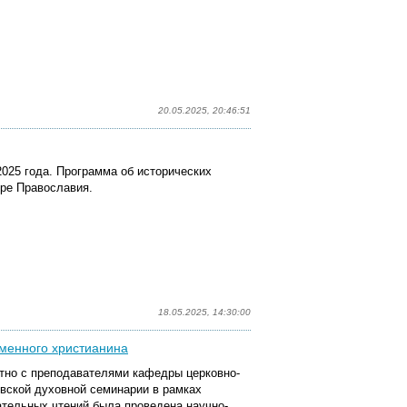
20.05.2025, 20:46:51
025 года. Программа об исторических
ире Православия.
18.05.2025, 14:30:00
менного христианина
стно с преподавателями кафедры церковно-
овской духовной семинарии в рамках
тельных чтений была проведена научно-