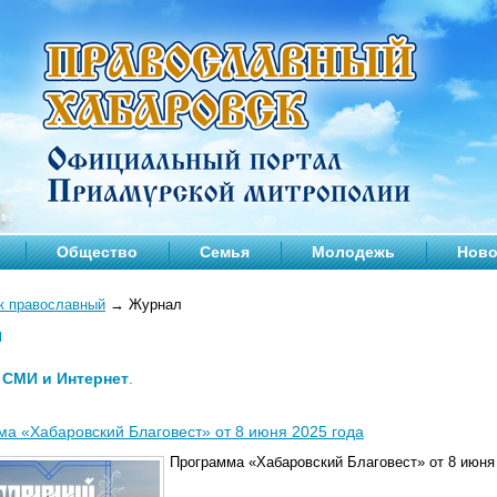
Общество
Семья
Молодежь
Ново
к православный
→
Журнал
л
—
СМИ и Интернет
.
а «Хабаровский Благовест» от 8 июня 2025 года
Программа «Хабаровский Благовест» от 8 июня 