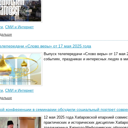
ти
,
СМИ и Интернет
 дальше
елепередачи «Слово веры» от 17 мая 2025 года
Выпуск телепередачи «Слово веры» от 17 мая 2
событиях, праздниках и интересных людях в м
ти
,
СМИ и Интернет
 дальше
ой конференции в семинарии обсудили социальный портрет совре
12 мая 2025 года Хабаровской епархией совме
практических и исторических дисциплин Хабар
традиционных Кирилло-Мефодиевских образова