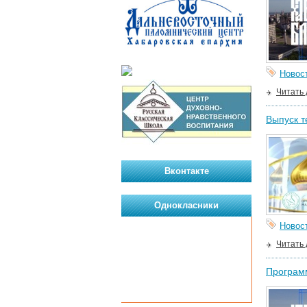
Новос
Читать
Выпуск т
Вконтакте
Однокласники
Новос
Читать
Программ