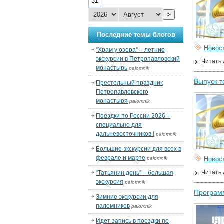
31
>
Последние темы блогов
Новос
“Храм у озера” – летние
экскурсии в Петропавловский
Читать
монастырь
palomnik
Выпуск т
Престольный праздник
Петропавловского
монастыря
palomnik
Поездки по России 2026 –
специально для
дальневосточников !
palomnik
Большие экскурсии для всех в
феврале и марте
palomnik
Новос
Читать
“Татьянин день” – большая
экскурсия
palomnik
Программ
Зимние экскурсии для
паломников
palomnik
Идет запись в поездки по