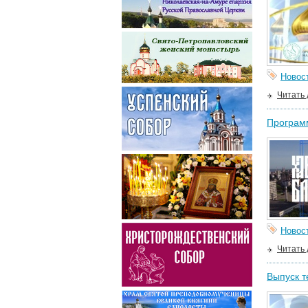
Новос
Читать
Программ
Новос
Читать
Выпуск т