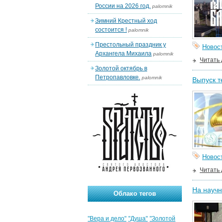
России на 2026 год.
palomnik
Зимний Крестный ход
состоится !
palomnik
Престольный праздник у
Новос
Архангела Михаила
palomnik
Читать
Золотой октябрь в
Петропавловке.
palomnik
Выпуск т
Новос
Читать
На научн
Облако тегов
"Вера и дело"
"Душа"
"Золотой