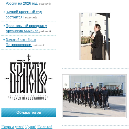
России на 2026 год.
palomnik
Зимний Крестный ход
состоится !
palomnik
Престольный праздник у
Архангела Михаила
palomnik
Золотой октябрь в
Петропавловке.
palomnik
Облако тегов
"Вера и дело"
"Душа"
"Золотой