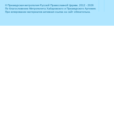
© Приамурская митрополия Русской Православной Церкви, 2012 - 2026
По благословению Митрополита Хабаровского и Приамурского Артемия.
При копировании материалов активная ссылка на сайт обязательна.