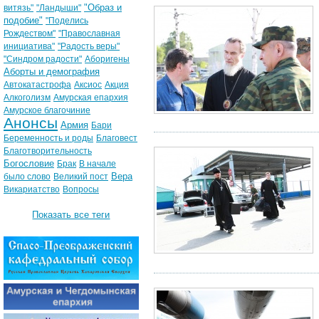
"Образ и
витязь"
"Ландыши"
подобие"
"Поделись
Рождеством"
"Православная
инициатива"
"Радость веры"
"Синдром радости"
Аборигены
Аборты и демография
Автокатастрофа
Аксиос
Акция
Алкоголизм
Амурская епархия
Амурское благочиние
Анонсы
Армия
Бари
Беременность и роды
Благовест
Благотворительность
Богословие
Брак
В начале
Вера
было слово
Великий пост
Викариатство
Вопросы
Показать все теги