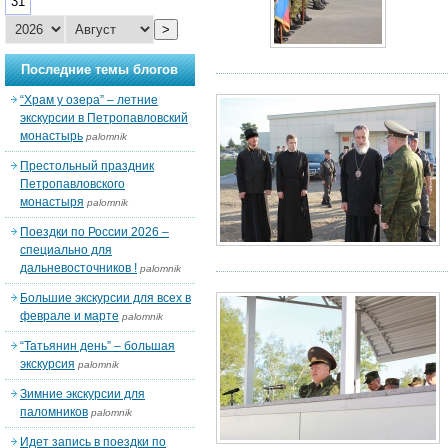
31
>
Последние темы блогов
“Храм у озера” – летние
экскурсии в Петропавловский
монастырь
palomnik
Престольный праздник
Петропавловского
монастыря
palomnik
Поездки по России 2026 –
специально для
дальневосточников !
palomnik
Большие экскурсии для всех в
феврале и марте
palomnik
“Татьянин день” – большая
экскурсия
palomnik
Зимние экскурсии для
паломников
palomnik
Идет запись в поездки по