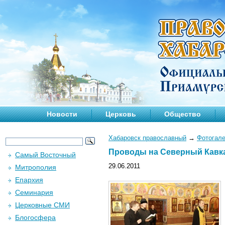
Новости
Церковь
Общество
Хабаровск православный
→
Фотогал
Проводы на Северный Кавк
Самый Восточный
29.06.2011
Митрополия
Епархия
Семинария
Церковные СМИ
Блогосфера