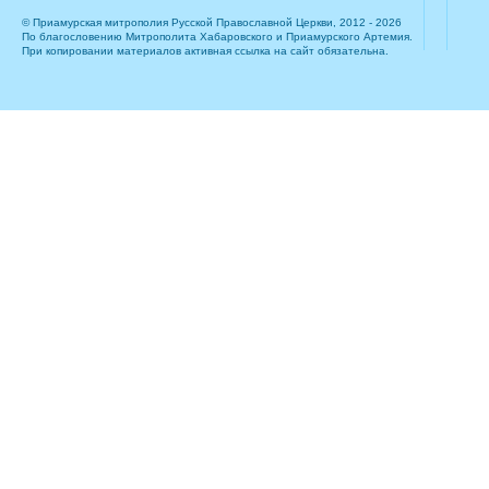
© Приамурская митрополия Русской Православной Церкви, 2012 - 2026
По благословению Митрополита Хабаровского и Приамурского Артемия.
При копировании материалов активная ссылка на сайт обязательна.