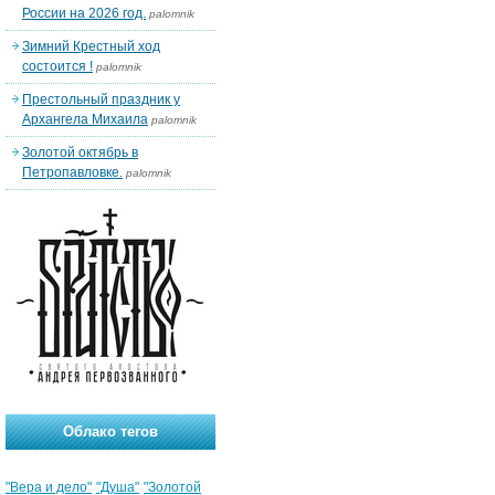
России на 2026 год.
palomnik
Зимний Крестный ход
состоится !
palomnik
Престольный праздник у
Архангела Михаила
palomnik
Золотой октябрь в
Петропавловке.
palomnik
Облако тегов
"Вера и дело"
"Душа"
"Золотой