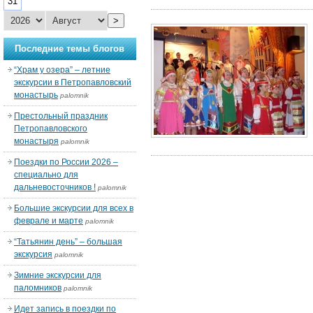
31
>
Последние темы блогов
“Храм у озера” – летние
экскурсии в Петропавловский
монастырь
palomnik
Престольный праздник
Петропавловского
монастыря
palomnik
Поездки по России 2026 –
специально для
дальневосточников !
palomnik
Большие экскурсии для всех в
феврале и марте
palomnik
“Татьянин день” – большая
экскурсия
palomnik
Зимние экскурсии для
паломников
palomnik
Идет запись в поездки по