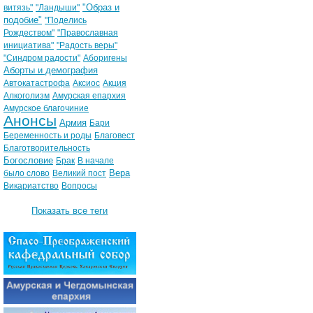
"Образ и
витязь"
"Ландыши"
подобие"
"Поделись
Рождеством"
"Православная
инициатива"
"Радость веры"
"Синдром радости"
Аборигены
Аборты и демография
Автокатастрофа
Аксиос
Акция
Алкоголизм
Амурская епархия
Амурское благочиние
Анонсы
Армия
Бари
Беременность и роды
Благовест
Благотворительность
Богословие
Брак
В начале
Вера
было слово
Великий пост
Викариатство
Вопросы
Показать все теги