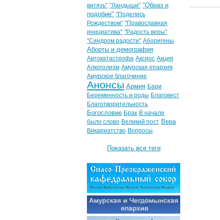
"Образ и
витязь"
"Ландыши"
подобие"
"Поделись
Рождеством"
"Православная
инициатива"
"Радость веры"
"Синдром радости"
Аборигены
Аборты и демография
Автокатастрофа
Аксиос
Акция
Алкоголизм
Амурская епархия
Амурское благочиние
Анонсы
Армия
Бари
Беременность и роды
Благовест
Благотворительность
Богословие
Брак
В начале
Вера
было слово
Великий пост
Викариатство
Вопросы
Показать все теги