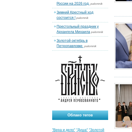
России на 2026 год.
palomnik
Зимний Крестный ход
состоится !
palomnik
Престольный праздник у
Архангела Михаила
palomnik
Золотой октябрь в
Петропавловке.
palomnik
Облако тегов
"Вера и дело"
"Душа"
"Золотой