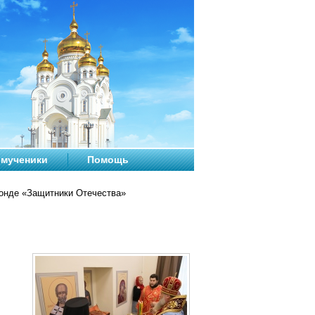
мученики
Помощь
нде «Защитники Отечества»