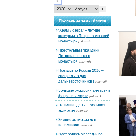
31
>
Последние темы блогов
“Храм у озера” – летние
экскурсии в Петропавловский
монастырь
palomnik
Престольный праздник
Петропавловского
монастыря
palomnik
Поездки по России 2026 –
специально для
дальневосточников !
palomnik
Большие экскурсии для всех в
феврале и марте
palomnik
“Татьянин день” – большая
экскурсия
palomnik
Зимние экскурсии для
паломников
palomnik
Идет запись в поездки по