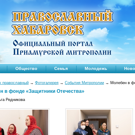
Общество
Семья
Молодежь
Ново
к православный
→
Фотогалерея
→
События Митрополии
→
Молебен в фо
н в фонде «Защитники Отечества»
ьга Редникова