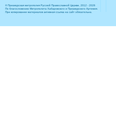
© Приамурская митрополия Русской Православной Церкви, 2012 - 2026
По благословению Митрополита Хабаровского и Приамурского Артемия.
При копировании материалов активная ссылка на сайт обязательна.