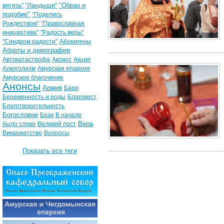
"Образ и
витязь"
"Ландыши"
подобие"
"Поделись
Рождеством"
"Православная
инициатива"
"Радость веры"
"Синдром радости"
Аборигены
Аборты и демография
Автокатастрофа
Аксиос
Акция
Алкоголизм
Амурская епархия
Амурское благочиние
Анонсы
Армия
Бари
Беременность и роды
Благовест
Благотворительность
Богословие
Брак
В начале
Вера
было слово
Великий пост
Викариатство
Вопросы
Показать все теги