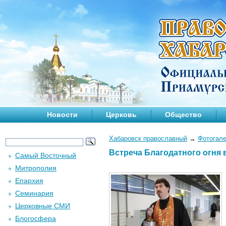
Новости
Церковь
Общество
Хабаровск православный
→
Фотогал
Встреча Благодатного огня в
Самый Восточный
Митрополия
Епархия
Семинария
Церковные СМИ
Блогосфера