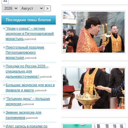
31
>
Последние темы блогов
“Храм у озера” – летние
экскурсии в Петропавловский
монастырь
palomnik
Престольный праздник
Петропавловского
монастыря
palomnik
Поездки по России 2026 –
специально для
дальневосточников !
palomnik
Большие экскурсии для всех в
феврале и марте
palomnik
“Татьянин день” – большая
экскурсия
palomnik
Зимние экскурсии для
паломников
palomnik
Идет запись в поездки по