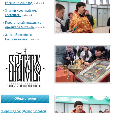
России на 2026 год.
palomnik
Зимний Крестный ход
состоится !
palomnik
Престольный праздник у
Архангела Михаила
palomnik
Золотой октябрь в
Петропавловке.
palomnik
Облако тегов
"Вера и дело"
"Душа"
"Золотой