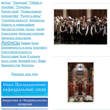
"Образ и
витязь"
"Ландыши"
подобие"
"Поделись
Рождеством"
"Православная
инициатива"
"Радость веры"
"Синдром радости"
Аборигены
Аборты и демография
Автокатастрофа
Аксиос
Акция
Алкоголизм
Амурская епархия
Амурское благочиние
Анонсы
Армия
Бари
Беременность и роды
Благовест
Благотворительность
Богословие
Брак
В начале
Вера
было слово
Великий пост
Викариатство
Вопросы
Показать все теги