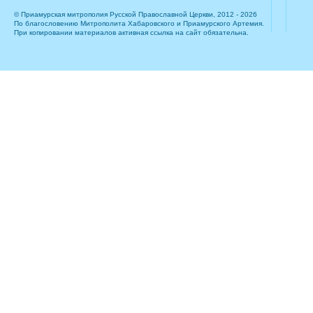
© Приамурская митрополия Русской Православной Церкви, 2012 - 2026
По благословению Митрополита Хабаровского и Приамурского Артемия.
При копировании материалов активная ссылка на сайт обязательна.