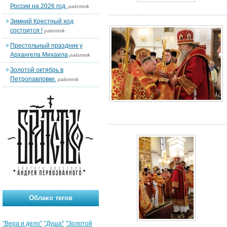
России на 2026 год.
palomnik
Зимний Крестный ход
состоится !
palomnik
Престольный праздник у
Архангела Михаила
palomnik
Золотой октябрь в
Петропавловке.
palomnik
Облако тегов
"Вера и дело"
"Душа"
"Золотой