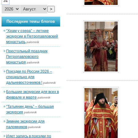
31
>
Последние темы блогов
“Храм у озера” – летние
экскурсии в Петропавловский
монастырь
palomnik
Престольный праздник
Петропавловского
монастыря
palomnik
Поездки по России 2026 –
специально для
дальневосточников !
palomnik
Большие экскурсии для всех в
феврале и марте
palomnik
“Татьянин день” – большая
экскурсия
palomnik
Зимние экскурсии для
паломников
palomnik
Идет запись в поездки по