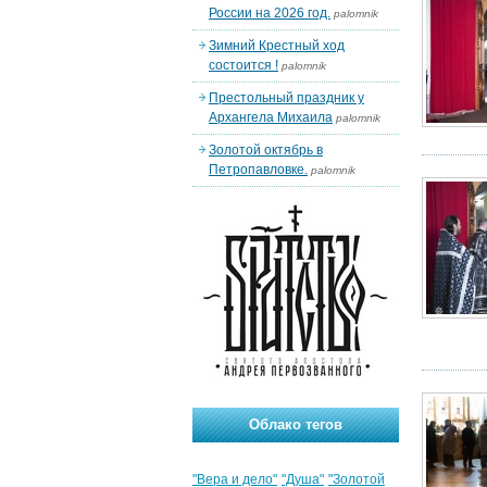
России на 2026 год.
palomnik
Зимний Крестный ход
состоится !
palomnik
Престольный праздник у
Архангела Михаила
palomnik
Золотой октябрь в
Петропавловке.
palomnik
Облако тегов
"Вера и дело"
"Душа"
"Золотой