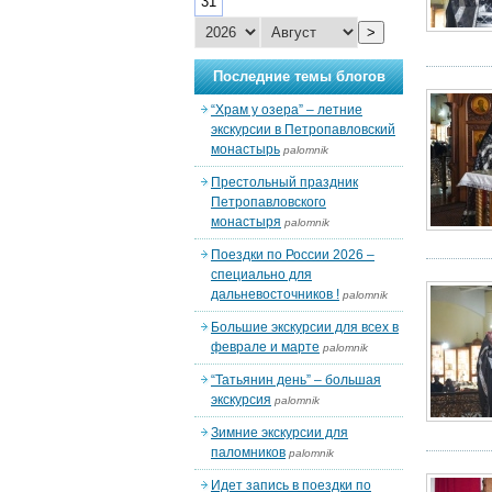
31
>
Последние темы блогов
“Храм у озера” – летние
экскурсии в Петропавловский
монастырь
palomnik
Престольный праздник
Петропавловского
монастыря
palomnik
Поездки по России 2026 –
специально для
дальневосточников !
palomnik
Большие экскурсии для всех в
феврале и марте
palomnik
“Татьянин день” – большая
экскурсия
palomnik
Зимние экскурсии для
паломников
palomnik
Идет запись в поездки по