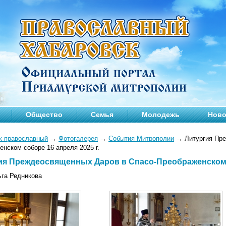
Общество
Семья
Молодежь
Ново
к православный
→
Фотогалерея
→
События Митрополии
→
Литургия Пре
нском соборе 16 апреля 2025 г.
ия Преждеосвященных Даров в Спасо-Преображенском с
ьга Редникова