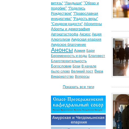
"Образ и
витязь"
"Ландыши"
подобие"
"Поделись
Рождеством"
"Православная
инициатива"
"Радость веры"
"Синдром радости"
Аборигены
Аборты и демография
Автокатастрофа
Аксиос
Акция
Алкоголизм
Амурская епархия
Амурское благочиние
Анонсы
Армия
Бари
Беременность и роды
Благовест
Благотворительность
Богословие
Брак
В начале
Вера
было слово
Великий пост
Викариатство
Вопросы
Показать все теги