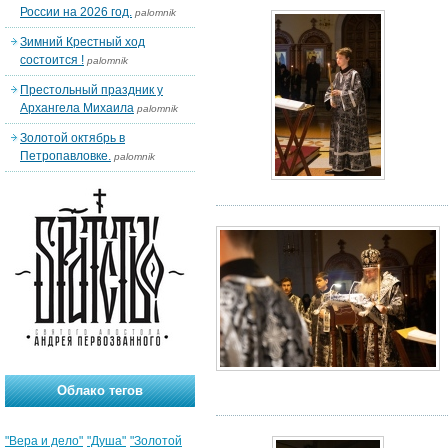
России на 2026 год.
palomnik
Зимний Крестный ход
состоится !
palomnik
Престольный праздник у
Архангела Михаила
palomnik
Золотой октябрь в
Петропавловке.
palomnik
Облако тегов
"Вера и дело"
"Душа"
"Золотой