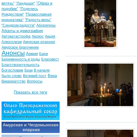
"Образ и
витязь"
"Ландыши"
подобие"
"Поделись
Рождеством"
"Православная
инициатива"
"Радость веры"
"Синдром радости"
Аборигены
Аборты и демография
Автокатастрофа
Аксиос
Акция
Алкоголизм
Амурская епархия
Амурское благочиние
Анонсы
Армия
Бари
Беременность и роды
Благовест
Благотворительность
Богословие
Брак
В начале
Вера
было слово
Великий пост
Викариатство
Вопросы
Показать все теги