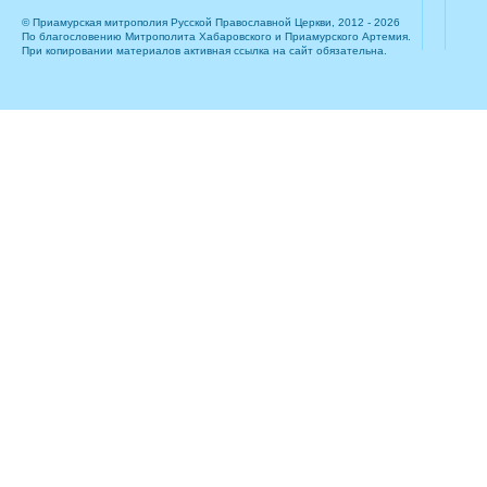
© Приамурская митрополия Русской Православной Церкви, 2012 - 2026
По благословению Митрополита Хабаровского и Приамурского Артемия.
При копировании материалов активная ссылка на сайт обязательна.