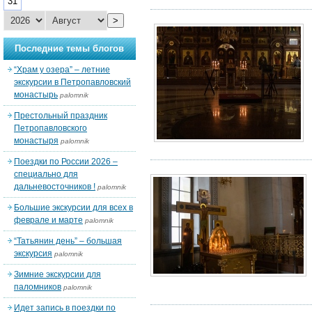
31
>
Последние темы блогов
“Храм у озера” – летние
экскурсии в Петропавловский
монастырь
palomnik
Престольный праздник
Петропавловского
монастыря
palomnik
Поездки по России 2026 –
специально для
дальневосточников !
palomnik
Большие экскурсии для всех в
феврале и марте
palomnik
“Татьянин день” – большая
экскурсия
palomnik
Зимние экскурсии для
паломников
palomnik
Идет запись в поездки по