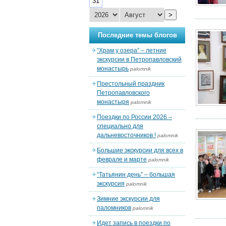
31
>
Последние темы блогов
“Храм у озера” – летние
экскурсии в Петропавловский
монастырь
palomnik
Престольный праздник
Петропавловского
монастыря
palomnik
Поездки по России 2026 –
специально для
дальневосточников !
palomnik
Большие экскурсии для всех в
феврале и марте
palomnik
“Татьянин день” – большая
экскурсия
palomnik
Зимние экскурсии для
паломников
palomnik
Идет запись в поездки по