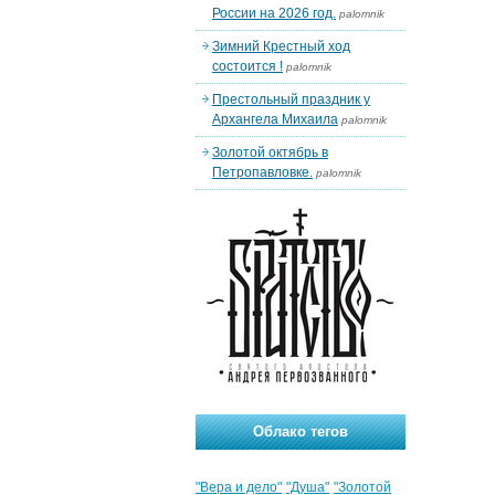
России на 2026 год.
palomnik
Зимний Крестный ход
состоится !
palomnik
Престольный праздник у
Архангела Михаила
palomnik
Золотой октябрь в
Петропавловке.
palomnik
Облако тегов
"Вера и дело"
"Душа"
"Золотой