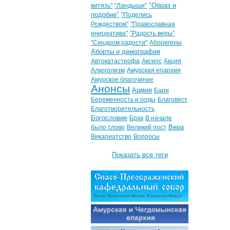
"Образ и
витязь"
"Ландыши"
подобие"
"Поделись
Рождеством"
"Православная
инициатива"
"Радость веры"
"Синдром радости"
Аборигены
Аборты и демография
Автокатастрофа
Аксиос
Акция
Алкоголизм
Амурская епархия
Амурское благочиние
Анонсы
Армия
Бари
Беременность и роды
Благовест
Благотворительность
Богословие
Брак
В начале
Вера
было слово
Великий пост
Викариатство
Вопросы
Показать все теги