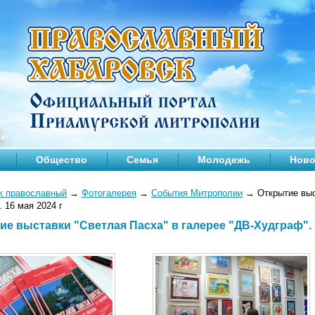
Общество
Семья
Молодежь
Ново
к православный
→
Фотогалерея
→
События Митрополии
→
Открытие выс
 16 мая 2024 г
ие выставки "Светлая Пасха" в галерее "ДВ-Худграф". 1