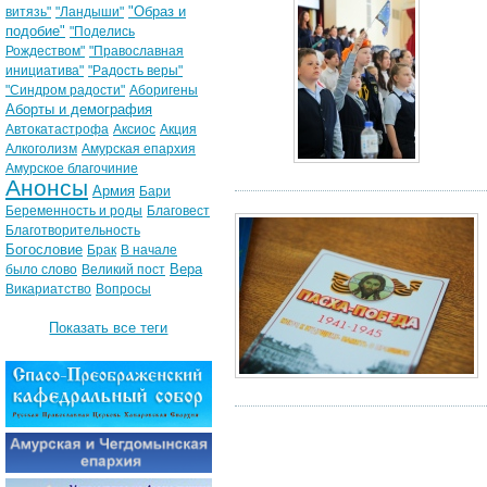
"Образ и
витязь"
"Ландыши"
подобие"
"Поделись
Рождеством"
"Православная
инициатива"
"Радость веры"
"Синдром радости"
Аборигены
Аборты и демография
Автокатастрофа
Аксиос
Акция
Алкоголизм
Амурская епархия
Амурское благочиние
Анонсы
Армия
Бари
Беременность и роды
Благовест
Благотворительность
Богословие
Брак
В начале
Вера
было слово
Великий пост
Викариатство
Вопросы
Показать все теги