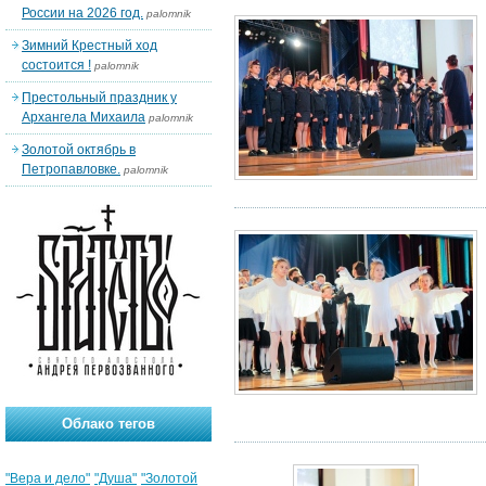
России на 2026 год.
palomnik
Зимний Крестный ход
состоится !
palomnik
Престольный праздник у
Архангела Михаила
palomnik
Золотой октябрь в
Петропавловке.
palomnik
Облако тегов
"Вера и дело"
"Душа"
"Золотой