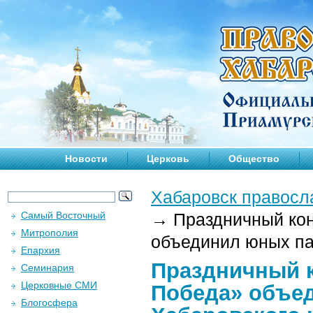
Новости
Церковь
Общество
Хабаровск правосл
Самый Восточный
→
Праздничный кон
Митрополия
объединил юных пат
Епархия
Праздничный 
Семинария
Церковные СМИ
Победа» объе
Блогосфера