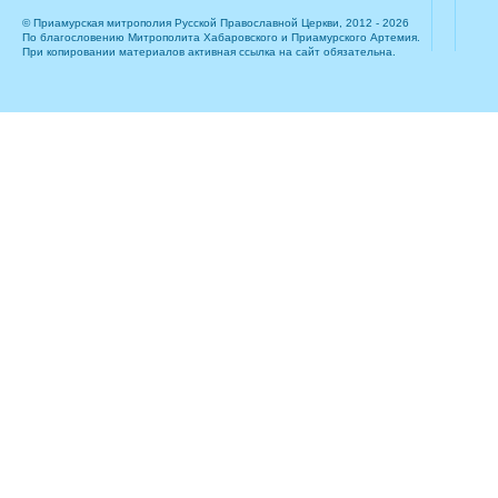
© Приамурская митрополия Русской Православной Церкви, 2012 - 2026
По благословению Митрополита Хабаровского и Приамурского Артемия.
При копировании материалов активная ссылка на сайт обязательна.