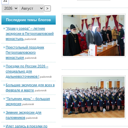
31
>
Последние темы блогов
“Храм у озера” – летние
экскурсии в Петропавловский
монастырь
palomnik
Престольный праздник
Петропавловского
монастыря
palomnik
Поездки по России 2026 –
специально для
дальневосточников !
palomnik
Большие экскурсии для всех в
феврале и марте
palomnik
“Татьянин день” – большая
экскурсия
palomnik
Зимние экскурсии для
паломников
palomnik
Идет запись в поездки по