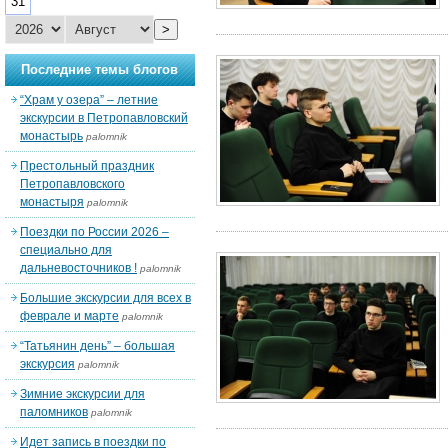
31
>
Последние темы блогов
“Храм у озера” – летние
экскурсии в Петропавловский
монастырь
palomnik
Престольный праздник
Петропавловского
монастыря
palomnik
Поездки по России 2026 –
специально для
дальневосточников !
palomnik
Большие экскурсии для всех в
феврале и марте
palomnik
“Татьянин день” – большая
экскурсия
palomnik
Зимние экскурсии для
паломников
palomnik
Идет запись в поездки по