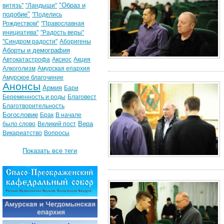
"Образ и
витязь"
"Ландыши"
подобие"
"Поделись
Рождеством"
"Православная
инициатива"
"Радость веры"
"Синдром радости"
Аборигены
Аборты и демография
Автокатастрофа
Аксиос
Акция
Алкоголизм
Амурская епархия
Амурское благочиние
Анонсы
Армия
Бари
Беременность и роды
Благовест
Благотворительность
Богословие
Брак
В начале
Вера
было слово
Великий пост
Викариатство
Вопросы
Показать все теги