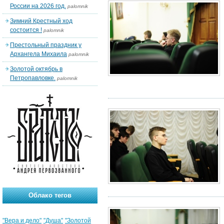
России на 2026 год.
palomnik
Зимний Крестный ход
состоится !
palomnik
Престольный праздник у
Архангела Михаила
palomnik
Золотой октябрь в
Петропавловке.
palomnik
Облако тегов
"Вера и дело"
"Душа"
"Золотой