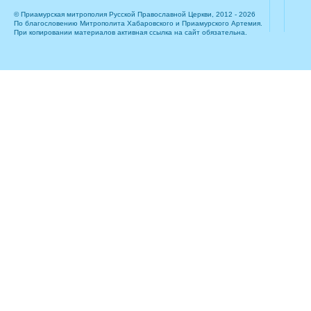
© Приамурская митрополия Русской Православной Церкви, 2012 - 2026
По благословению Митрополита Хабаровского и Приамурского Артемия.
При копировании материалов активная ссылка на сайт обязательна.