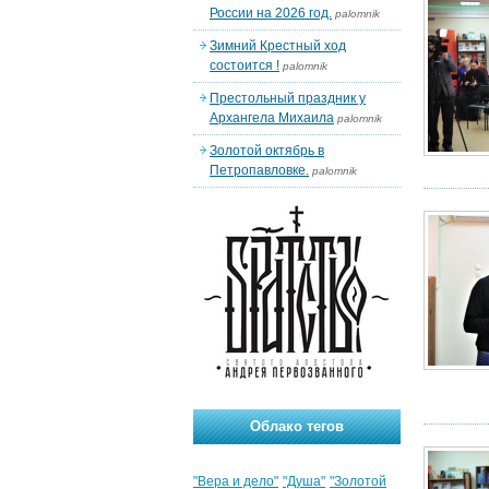
России на 2026 год.
palomnik
Зимний Крестный ход
состоится !
palomnik
Престольный праздник у
Архангела Михаила
palomnik
Золотой октябрь в
Петропавловке.
palomnik
Облако тегов
"Вера и дело"
"Душа"
"Золотой