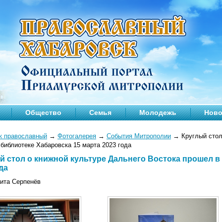
Общество
Семья
Молодежь
Ново
к православный
→
Фотогалерея
→
События Митрополии
→
Круглый стол
библиотеке Хабаровска 15 марта 2023 года
й стол о книжной культуре Дальнего Востока прошел в
да
кита Серпенёв