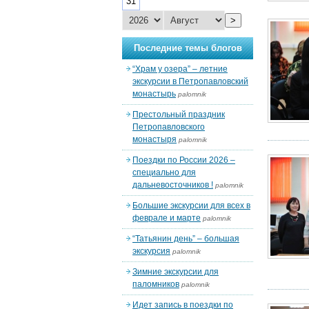
31
>
Последние темы блогов
“Храм у озера” – летние
экскурсии в Петропавловский
монастырь
palomnik
Престольный праздник
Петропавловского
монастыря
palomnik
Поездки по России 2026 –
специально для
дальневосточников !
palomnik
Большие экскурсии для всех в
феврале и марте
palomnik
“Татьянин день” – большая
экскурсия
palomnik
Зимние экскурсии для
паломников
palomnik
Идет запись в поездки по