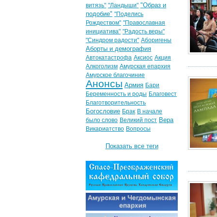
"Образ и
витязь"
"Ландыши"
подобие"
"Поделись
Рождеством"
"Православная
инициатива"
"Радость веры"
"Синдром радости"
Аборигены
Аборты и демография
Автокатастрофа
Аксиос
Акция
Алкоголизм
Амурская епархия
Амурское благочиние
Анонсы
Армия
Бари
Беременность и роды
Благовест
Благотворительность
Богословие
Брак
В начале
Вера
было слово
Великий пост
Викариатство
Вопросы
Показать все теги