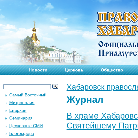
Новости
Церковь
Общество
Хабаровск правосл
Самый Восточный
Журнал
Митрополия
Епархия
В храме Хабаровс
Семинария
Святейшему Патри
Церковные СМИ
Блогосфера