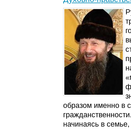
Р
т
г
в
с
п
н
«
ф
з
образом именно в 
гражданственности
начинаясь в семье,