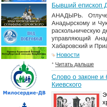
Бывший епископ Д
АНАДЫРЬ. Отлуче
Анадырскому и Чук
раскольническую де
управляющий Анад
Хабаровский и При
Новости
Читать дальше
Слово о законе и
Киевского
Э
х