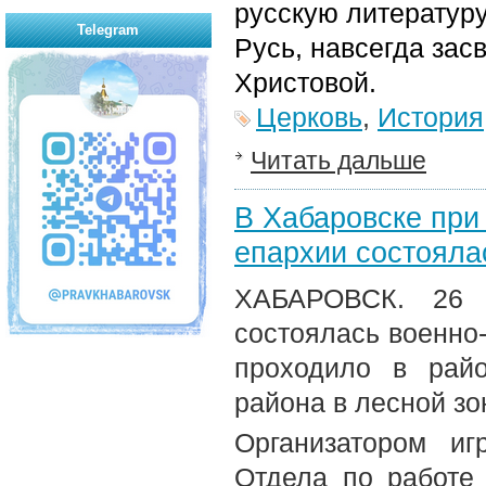
русскую литератур
Telegram
Русь, навсегда зас
Христовой.
Церковь
,
История
Читать дальше
В Хабаровске при
епархии состояла
ХАБАРОВСК. 26 о
состоялась военно
проходило в райо
района в лесной зон
Организатором иг
Отдела по работе