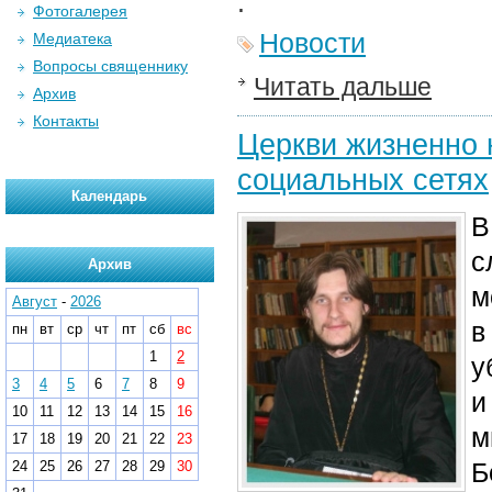
.
Фотогалерея
Новости
Медиатека
Вопросы священнику
Читать дальше
Архив
Контакты
Церкви жизненно 
социальных сетях
Календарь
В
с
Архив
м
Август
-
2026
в
пн
вт
ср
чт
пт
сб
вс
1
2
у
3
4
5
6
7
8
9
и
10
11
12
13
14
15
16
м
17
18
19
20
21
22
23
Б
24
25
26
27
28
29
30