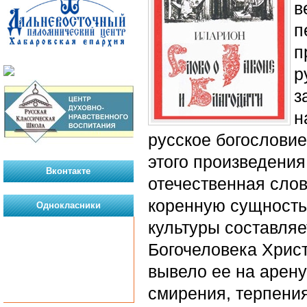
в
п
п
р
з
н
русское богословие
этого произведения
Вконтакте
отечественная слов
коренную сущность 
Однокласники
культуры составляе
Богочеловека Христ
вывело ее на арену
смирения, терпени