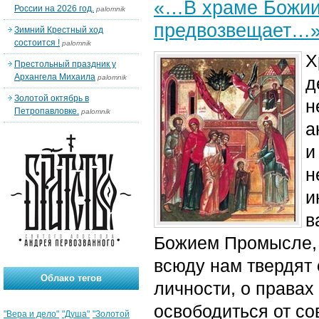
«…В храме Божии 
России на 2026 год.
palomnik
предвозвещает…
Зимний Крестный ход
состоится !
palomnik
Х
Престольный праздник у
Архангела Михаила
palomnik
д
Золотой октябрь в
н
Петропавловке.
palomnik
а
и
н
и
в
Божием Промысле, 
всюду нам твердят 
Облако тегов
личности, о правах
освободиться от со
"Вера и дело"
"Душа"
"Золотой