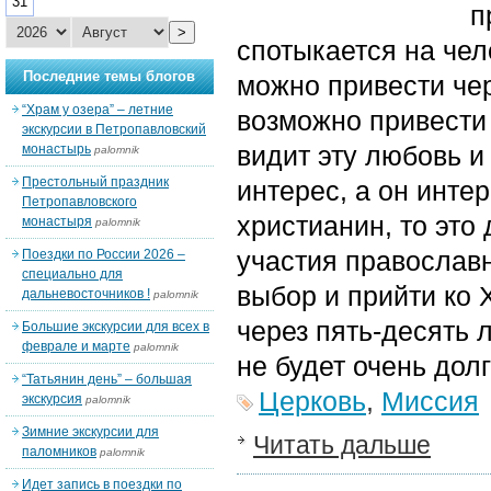
31
п
>
спотыкается на чел
Последние темы блогов
можно привести чер
“Храм у озера” – летние
возможно привести 
экскурсии в Петропавловский
видит эту любовь и
монастырь
palomnik
Престольный праздник
интерес, а он инте
Петропавловского
христианин, то это
монастыря
palomnik
участия православн
Поездки по России 2026 –
специально для
выбор и прийти ко Х
дальневосточников !
palomnik
через пять-десять л
Большие экскурсии для всех в
феврале и марте
palomnik
не будет очень дол
“Татьянин день” – большая
Церковь
,
Миссия
экскурсия
palomnik
Зимние экскурсии для
Читать дальше
паломников
palomnik
Идет запись в поездки по