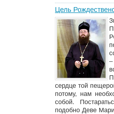
Цель Рождественс
З
П
Р
п
с
–
в
П
сердце той пещерой
потому, нам необ
собой. Постарат
подобно Деве Мари