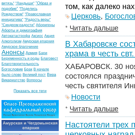
"Образ и
витязь"
"Ландыши"
том, как далеко на
подобие"
"Поделись
Церковь
,
Богосло
Рождеством"
"Православная
инициатива"
"Радость веры"
"Синдром радости"
Аборигены
Читать дальше
Аборты и демография
Автокатастрофа
Аксиос
Акция
Алкоголизм
Амурская епархия
В Хабаровске сос
Амурское благочиние
Анонсы
храма в честь свт
Армия
Бари
Беременность и роды
Благовест
Благотворительность
ХАБАРОВСК. 30 ноя
Богословие
Брак
В начале
состоялся праздни
Вера
было слово
Великий пост
Викариатство
Вопросы
честь святителя Ин
Показать все теги
Новости
Читать дальше
Настоятели трех 
церковных наград