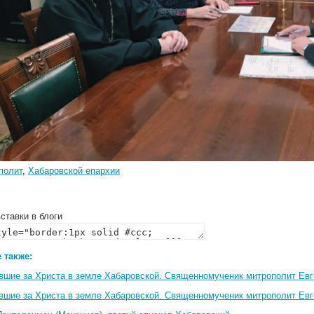
полит
,
Хабаровской епархии
ставки в блоги
 также:
вшие за Христа в земле Хабаровской. Священномученик митрополит Евг
вшие за Христа в земле Хабаровской. Священномученик митрополит Евг