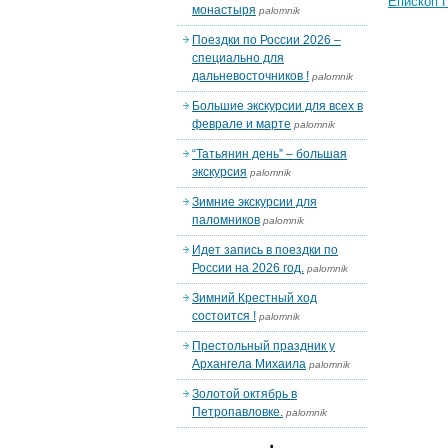
Епископ 
монастыря
palomnik
Поездки по России 2026 –
специально для
дальневосточников !
palomnik
Большие экскурсии для всех в
феврале и марте
palomnik
“Татьянин день” – большая
экскурсия
palomnik
Зимние экскурсии для
паломников
palomnik
Идет запись в поездки по
России на 2026 год.
palomnik
Зимний Крестный ход
состоится !
palomnik
Престольный праздник у
Архангела Михаила
palomnik
Золотой октябрь в
Петропавловке.
palomnik