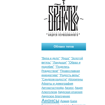
Облако тегов
"Вера и дело"
"Душа"
"Золотой
"Образ и
витязь"
"Ландыши"
подобие"
"Поделись
Рождеством"
"Православная
инициатива"
"Радость веры"
"Синдром радости"
Аборигены
Аборты и демография
Автокатастрофа
Аксиос
Акция
Алкоголизм
Амурская епархия
Амурское благочиние
Анонсы
Армия
Бари