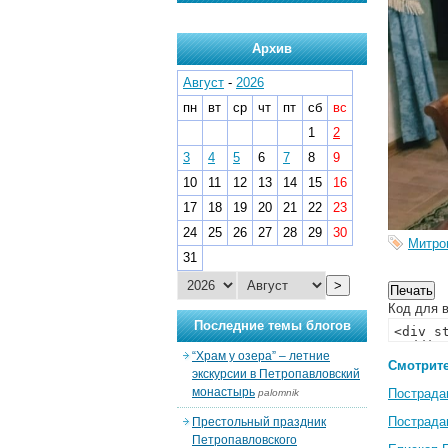
Архив
Август
-
2026
пн
вт
ср
чт
пт
сб
вс
1
2
3
4
5
6
7
8
9
10
11
12
13
14
15
16
17
18
19
20
21
22
23
24
25
26
27
28
29
30
Митро
31
>
Код для в
Последние темы блогов
“Храм у озера” – летние
Смотрите
экскурсии в Петропавловский
монастырь
Пострада
palomnik
Пострада
Престольный праздник
Петропавловского