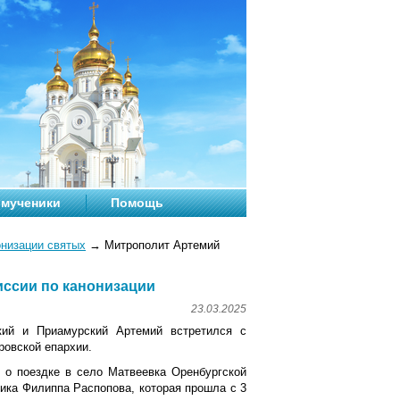
мученики
Помощь
онизации святых
→
Митрополит Артемий
иссии по канонизации
23.03.2025
кий и Приамурский Артемий встретился с
ровской епархии.
 о поездке в село Матвеевка Оренбургской
ика Филиппа Распопова, которая прошла с 3