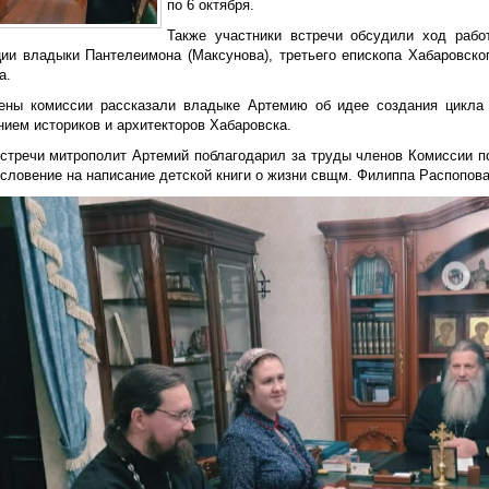
по 6 октября.
Также участники встречи обсудили ход раб
ции владыки Пантелеимона (Максунова), третьего епископа Хабаровског
а.
ены комиссии рассказали владыке Артемию об идее создания цикла 
нием историков и архитекторов Хабаровска.
встречи митрополит Артемий поблагодарил за труды членов Комиссии по
словение на написание детской книги о жизни свщм. Филиппа Распопова