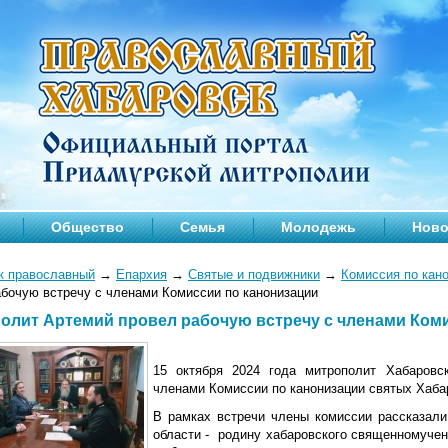
Общество
Семья
Молодежь
Ново
к православный
→
Епархия
→
Святые и подвижники
→
Комиссия по кан
абочую встречу с членами Комиссии по канонизации
олит Артемий провел рабочую встречу с членами Ком
15 октября 2024 года митрополит Хабаровс
членами Комиссии по канонизации святых Хаба
В рамках встречи члены комиссии рассказали
области - родину хабаровского священномучен