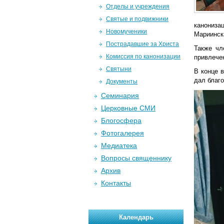
Отделы и учреждения
Святые и подвижники
канониза
Новомученики
Мариинск
Пострадавшие за Христа
Также чл
Комиссия по канонизации
привлече
Святыни
В конце 
дал благо
Документы
Семинария
Церковные СМИ
Блогосфера
Фотогалерея
Медиатека
Вопросы священнику
Архив
Контакты
Календарь