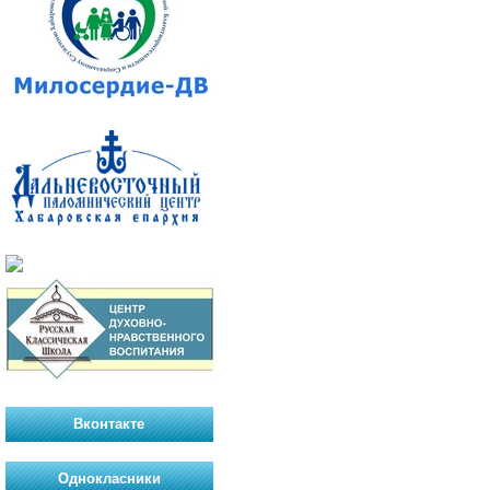
Вконтакте
Однокласники