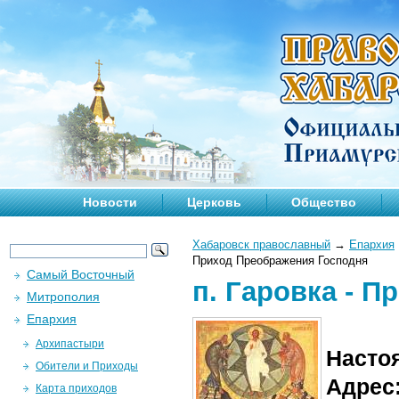
Новости
Церковь
Общество
Хабаровск православный
→
Епархия
Приход Преображения Господня
Самый Восточный
п. Гаровка - 
Митрополия
Епархия
Архипастыри
Насто
Обители и Приходы
Адрес
Карта приходов