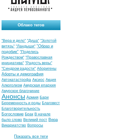
Облако тегов
"Вера и дело"
"Душа"
"Золотой
"Образ и
витязь"
"Ландыши"
подобие"
"Поделись
Рождеством"
"Православная
инициатива"
"Радость веры"
"Синдром радости"
Аборигены
Аборты и демография
Автокатастрофа
Аксиос
Акция
Алкоголизм
Амурская епархия
Амурское благочиние
Анонсы
Армия
Бари
Беременность и роды
Благовест
Благотворительность
Богословие
Брак
В начале
Вера
было слово
Великий пост
Викариатство
Вопросы
Показать все теги