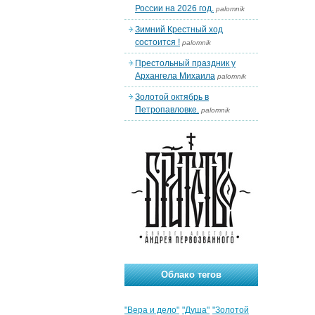
России на 2026 год.
palomnik
Зимний Крестный ход
состоится !
palomnik
Престольный праздник у
Архангела Михаила
palomnik
Золотой октябрь в
Петропавловке.
palomnik
Облако тегов
"Вера и дело"
"Душа"
"Золотой