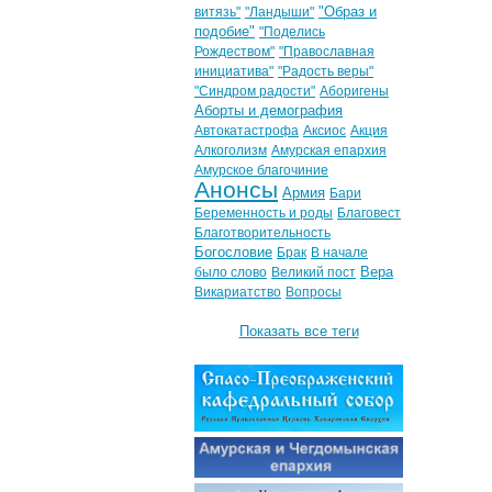
"Образ и
витязь"
"Ландыши"
подобие"
"Поделись
Рождеством"
"Православная
инициатива"
"Радость веры"
"Синдром радости"
Аборигены
Аборты и демография
Автокатастрофа
Аксиос
Акция
Алкоголизм
Амурская епархия
Амурское благочиние
Анонсы
Армия
Бари
Беременность и роды
Благовест
Благотворительность
Богословие
Брак
В начале
Вера
было слово
Великий пост
Викариатство
Вопросы
Показать все теги