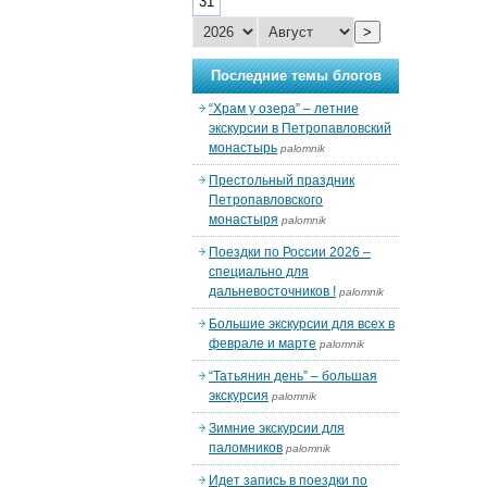
31
>
Последние темы блогов
“Храм у озера” – летние
экскурсии в Петропавловский
монастырь
palomnik
Престольный праздник
Петропавловского
монастыря
palomnik
Поездки по России 2026 –
специально для
дальневосточников !
palomnik
Большие экскурсии для всех в
феврале и марте
palomnik
“Татьянин день” – большая
экскурсия
palomnik
Зимние экскурсии для
паломников
palomnik
Идет запись в поездки по