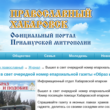
Общество
Семья
Молодежь
Ново
к православный
→
Журнал
→
Вышел в свет очередной номер епархиально
в свет очередной номер епархиальной газеты «Образ и 
Информационный отдел Хабаровской епархии
Вышел в свет очередной номер епархиальной
Номер посвящён помощи Хабаровской епархии 
Спрашивайте газету в иконных лавках храмов
гаджете, делитесь со своими соседями или со