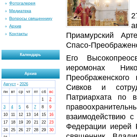
Фотогалерея
Медиатека
2
Вопросы священнику
а
Архив
Приамурский Арт
Контакты
Спасо-Преображен
Календарь
Его Высокопреос
иеромонах Нико
Архив
Преображенского 
Август
-
2026
Сивков и сотруд
пн
вт
ср
чт
пт
сб
вс
Патриархата по 
1
2
правоохранитель
3
4
5
6
7
8
9
10
11
12
13
14
15
16
взаимодействию с
17
18
19
20
21
22
23
Федерации иерей 
24
25
26
27
28
29
30
священник Влади