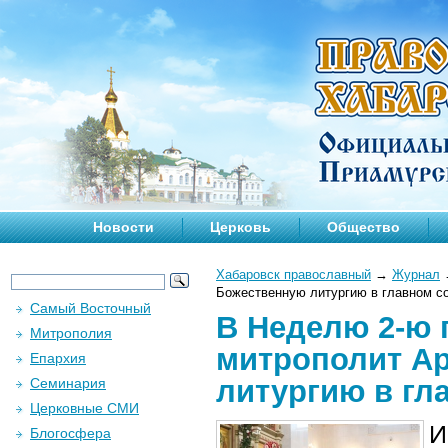
Новости
Церковь
Общество
Хабаровск православный
→
Журнал
Божественную литургию в главном со
Самый Восточный
В Неделю 2-ю 
Митрополия
митрополит А
Епархия
литургию в гл
Семинария
Церковные СМИ
И
Блогосфера