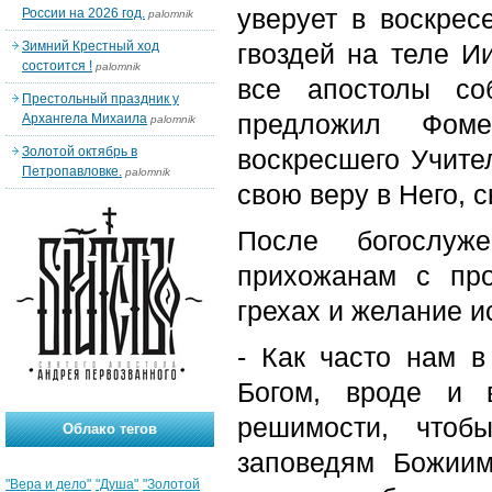
уверует в воскрес
России на 2026 год.
palomnik
Зимний Крестный ход
гвоздей на теле Ии
состоится !
palomnik
все апостолы со
Престольный праздник у
предложил Фоме
Архангела Михаила
palomnik
Золотой октябрь в
воскресшего Учите
Петропавловке.
palomnik
свою веру в Него, с
После богослуж
прихожанам с про
грехах и желание и
- Как часто нам 
Богом, вроде и 
решимости, что
Облако тегов
заповедям Божии
"Вера и дело"
"Душа"
"Золотой