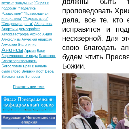
должны быть т
"Образ и
витязь"
"Ландыши"
подобие"
"Поделись
проповедовать Хрис
Рождеством"
"Православная
дела, все те, кто
инициатива"
"Радость веры"
"Синдром радости"
Аборигены
исправится и под
Аборты и демография
Автокатастрофа
Аксиос
Акция
нескверной. Для эт
Алкоголизм
Амурская епархия
Амурское благочиние
свою благодать а
Анонсы
Армия
Бари
будем чтить Пресв
Беременность и роды
Благовест
Благотворительность
Божии.
Богословие
Брак
В начале
Вера
было слово
Великий пост
Викариатство
Вопросы
Показать все теги