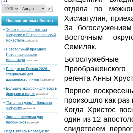
31
отдела по межко
>
Хисматулин, приех
Последние темы блогов
За богослужением
“Храм у озера” – летние
экскурсии в Петропавловский
Восточным округ
монастырь
palomnik
Семиляк.
Престольный праздник
Петропавловского
Богослужебные
монастыря
palomnik
Преображенского
Поездки по России 2026 –
специально для
регента Анны Хруст
дальневосточников !
palomnik
Большие экскурсии для всех в
Первое воскресен
феврале и марте
palomnik
произошло как раз 
“Татьянин день” – большая
Когда Христос вос
экскурсия
palomnik
Зимние экскурсии для
один из 12 апостол
паломников
palomnik
свидетелем первог
Идет запись в поездки по