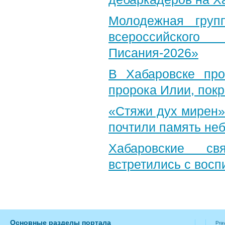
Молодежная груп
всероссийского
Писания-2026»
В Хабаровске пр
пророка Илии, пок
«Стяжи дух мирен»
почтили память неб
Хабаровские св
встретились с вос
Основные разделы портала
Pra